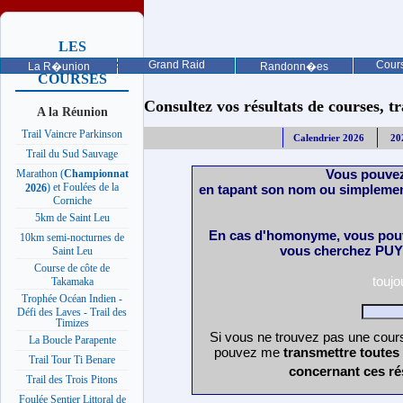
LES
PROCHAINES
Grand Raid
Cours
La R�union
Randonn�es
COURSES
Consultez vos résultats de courses, trai
A la Réunion
Trail Vaincre Parkinson
Calendrier 2026
20
Trail du Sud Sauvage
Vous pouvez
Marathon (
Championnat
) et Foulées de la
en tapant son nom ou simplemen
2026
Corniche
5km de Saint Leu
En cas d'homonyme, vous pouv
10km semi-nocturnes de
vous cherchez PUY 
Saint Leu
Course de côte de
touj
Takamaka
Trophée Océan Indien -
Défi des Laves - Trail des
Timizes
Si vous ne trouvez pas une cours
La Boucle Parapente
pouvez me
transmettre toutes
Trail Tour Ti Benare
concernant ces ré
Trail des Trois Pitons
Foulée Sentier Littoral de