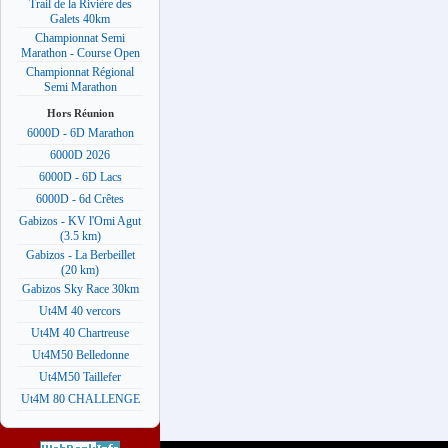
Trail de la Rivière des
Galets 40km
Championnat Semi
Marathon - Course Open
Championnat Régional
Semi Marathon
Hors Réunion
6000D - 6D Marathon
6000D 2026
6000D - 6D Lacs
6000D - 6d Crêtes
Gabizos - KV l'Omi Agut
(3.5 km)
Gabizos - La Berbeillet
(20 km)
Gabizos Sky Race 30km
Ut4M 40 vercors
Ut4M 40 Chartreuse
Ut4M50 Belledonne
Ut4M50 Taillefer
Ut4M 80 CHALLENGE