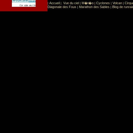
Accueil
Vue du ciel
M�t�o
Cyclones
Volcan
Cirqu
|
|
|
|
|
|
Sport
Sports extr�mes
Ce site est list� dans la cat�gorie
:
Diagonale des Fous
Marathon des Sables
Blog de runrai
|
|