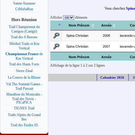
Sainte-Suzanne
Vous cherchez
Spina
CiMaSaRun
Afficher
éléments
Hors Réunion
Nom Prénom
Année
Co
Trail Championnat du
Canigou (Canigó)
Spina Christian
2008
lavaredo-ul
Trail des 6 Burons
Méribel Trails et Km
Spina Christian
2007
lavaredo-ul
Vertical
Championnat France
de
Nom Prénom
Année
Co
Km Vertical
Trail des Hauts Forts
Affichage de la ligne 1 à 2 sur 2 lignes
Sierre Zinal
La Course de la Rhune
Calendrier 2026
2
Val Tho Summit Games -
Trail Pursuit
Marathon du Montcalm -
Trail des Novis -
PICaPICA
TIGNES Trail
Trails Alpins du Grand
Bec
Trail des Etoiles 05