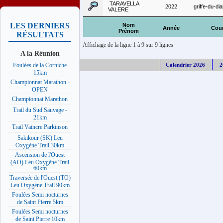
TARAVELLA
2022
griffe-du-di
VALERE
LES DERNIERS
Nom
Année
Cou
Prénom
RÉSULTATS
Affichage de la ligne 1 à 9 sur 9 lignes
A la Réunion
Calendrier 2026
2
Foulées de la Corniche
15km
Championnat Marathon -
OPEN
Championnat Marathon
Trail du Sud Sauvage -
21km
Trail Vaincre Parkinson
Sakikour (SK) Leu
Oxygène Trail 30km
Ascension de l'Ouest
(AO) Leu Oxygène Trail
60km
Traversée de l'Ouest (TO)
Leu Oxygène Trail 90km
Foulées Semi nocturnes
de Saint Pierre 5km
Foulées Semi nocturnes
de Saint Pierre 10km