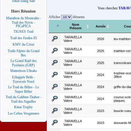
10km Etang Salé
Vous cherchez
TARAVE
Hors Réunion
Afficher
éléments
Marathon du Montcalm -
Trail des Novis -
Nom
PICaPICA
Année
Cou
Prénom
TIGNES Trail
TARAVELLA
Trail des Etoiles 05
2026
leu-triathlo
Valere
KMV du Criou
TARAVELLA
Trails Alpins du Grand
2026
triathlon-ve
Valere
Bec
Le Grand Raid des
TARAVELLA
2025
transvolca
Valere
Pyrénées (GRP)
Matterhorn Ultraks
TARAVELLA
trophee-oce
2024
Valere
38km
Echappée Belle -
Traversée Nord
TARAVELLA
2024
griffe-du-di
Le Trail du Bélier - Le
Valere
Super Bélier
Trail du Galibier-Thabor -
TARAVELLA
course-scle
2024
Valere
plaques
Trail des Aiguilles
Kima Trophy
TARAVELLA
2023
boucle-coeu
Valere
Les Crêtes Vosgiennes
TARAVELLA
2023
dossards-
Valere