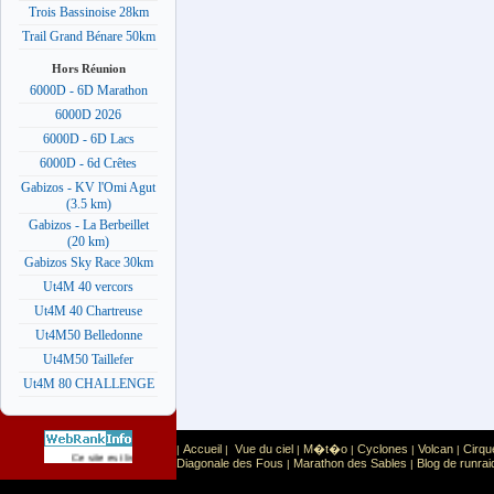
Trois Bassinoise 28km
Trail Grand Bénare 50km
Hors Réunion
6000D - 6D Marathon
6000D 2026
6000D - 6D Lacs
6000D - 6d Crêtes
Gabizos - KV l'Omi Agut
(3.5 km)
Gabizos - La Berbeillet
(20 km)
Gabizos Sky Race 30km
Ut4M 40 vercors
Ut4M 40 Chartreuse
Ut4M50 Belledonne
Ut4M50 Taillefer
Ut4M 80 CHALLENGE
Accueil
Vue du ciel
M�t�o
Cyclones
Volcan
Cirqu
|
|
|
|
|
|
Sport
Sports extr�mes
Ce site est list� dans la cat�gorie
:
Diagonale des Fous
Marathon des Sables
Blog de runrai
|
|