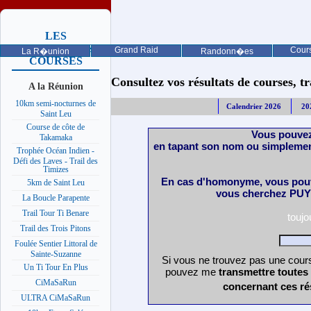
LES
PROCHAINES
Grand Raid
Cours
La R�union
Randonn�es
COURSES
Consultez vos résultats de courses, trai
A la Réunion
10km semi-nocturnes de
Calendrier 2026
20
Saint Leu
Course de côte de
Vous pouvez
Takamaka
en tapant son nom ou simplemen
Trophée Océan Indien -
Défi des Laves - Trail des
Timizes
En cas d'homonyme, vous pouv
5km de Saint Leu
vous cherchez PUY 
La Boucle Parapente
Trail Tour Ti Benare
touj
Trail des Trois Pitons
Foulée Sentier Littoral de
Sainte-Suzanne
Si vous ne trouvez pas une cours
Un Ti Tour En Plus
pouvez me
transmettre toutes
CiMaSaRun
concernant ces ré
ULTRA CiMaSaRun