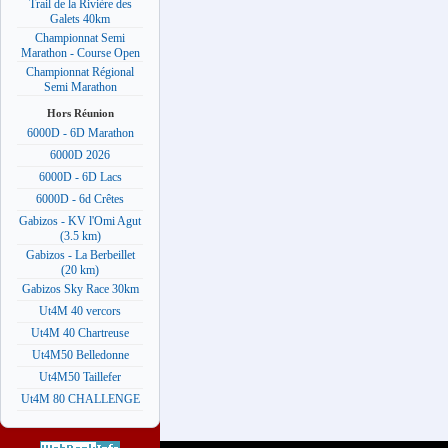
Trail de la Rivière des
Galets 40km
Championnat Semi
Marathon - Course Open
Championnat Régional
Semi Marathon
Hors Réunion
6000D - 6D Marathon
6000D 2026
6000D - 6D Lacs
6000D - 6d Crêtes
Gabizos - KV l'Omi Agut
(3.5 km)
Gabizos - La Berbeillet
(20 km)
Gabizos Sky Race 30km
Ut4M 40 vercors
Ut4M 40 Chartreuse
Ut4M50 Belledonne
Ut4M50 Taillefer
Ut4M 80 CHALLENGE