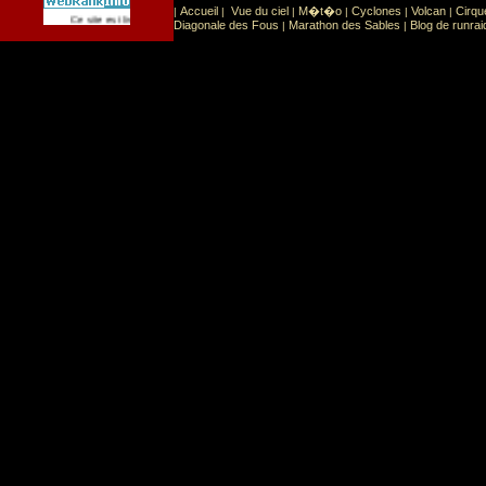
Accueil
Vue du ciel
M�t�o
Cyclones
Volcan
Cirqu
|
|
|
|
|
|
Sport
Sports extr�mes
Ce site est list� dans la cat�gorie
:
Diagonale des Fous
Marathon des Sables
Blog de runrai
|
|