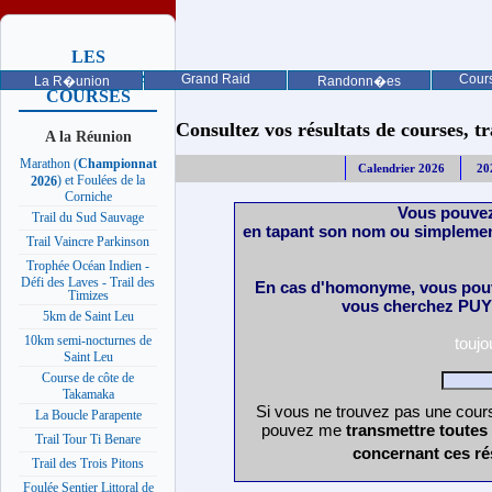
LES
PROCHAINES
Grand Raid
Cours
La R�union
Randonn�es
COURSES
Consultez vos résultats de courses, trai
A la Réunion
Marathon (
Championnat
Calendrier 2026
20
) et Foulées de la
2026
Corniche
Vous pouvez
Trail du Sud Sauvage
en tapant son nom ou simplemen
Trail Vaincre Parkinson
Trophée Océan Indien -
Défi des Laves - Trail des
En cas d'homonyme, vous pouv
Timizes
vous cherchez PUY 
5km de Saint Leu
10km semi-nocturnes de
touj
Saint Leu
Course de côte de
Takamaka
Si vous ne trouvez pas une cours
La Boucle Parapente
pouvez me
transmettre toutes
Trail Tour Ti Benare
concernant ces ré
Trail des Trois Pitons
Foulée Sentier Littoral de