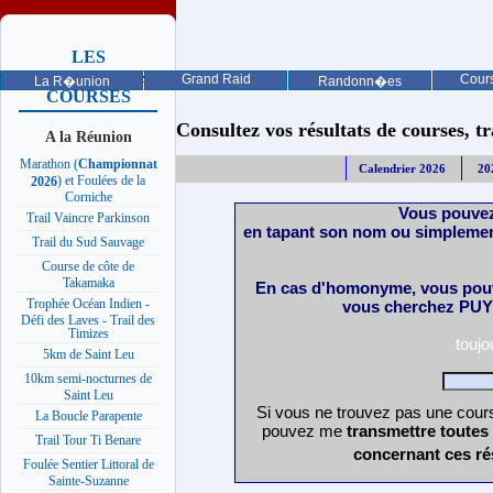
LES
PROCHAINES
Grand Raid
Cours
La R�union
Randonn�es
COURSES
Consultez vos résultats de courses, trai
A la Réunion
Marathon (
Championnat
Calendrier 2026
20
) et Foulées de la
2026
Corniche
Vous pouvez
Trail Vaincre Parkinson
en tapant son nom ou simplemen
Trail du Sud Sauvage
Course de côte de
Takamaka
En cas d'homonyme, vous pouv
Trophée Océan Indien -
vous cherchez PUY 
Défi des Laves - Trail des
Timizes
touj
5km de Saint Leu
10km semi-nocturnes de
Saint Leu
Si vous ne trouvez pas une cours
La Boucle Parapente
pouvez me
transmettre toutes
Trail Tour Ti Benare
concernant ces ré
Foulée Sentier Littoral de
Sainte-Suzanne