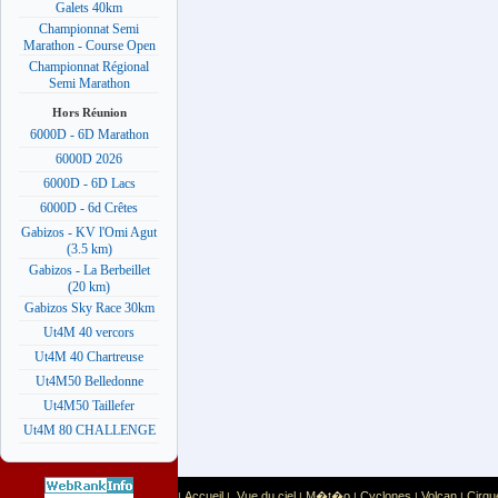
Galets 40km
Championnat Semi
Marathon - Course Open
Championnat Régional
Semi Marathon
Hors Réunion
6000D - 6D Marathon
6000D 2026
6000D - 6D Lacs
6000D - 6d Crêtes
Gabizos - KV l'Omi Agut
(3.5 km)
Gabizos - La Berbeillet
(20 km)
Gabizos Sky Race 30km
Ut4M 40 vercors
Ut4M 40 Chartreuse
Ut4M50 Belledonne
Ut4M50 Taillefer
Ut4M 80 CHALLENGE
Accueil
Vue du ciel
M�t�o
Cyclones
Volcan
Cirqu
|
|
|
|
|
|