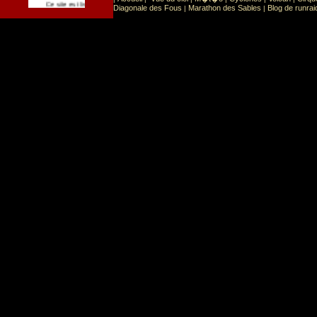
Sport
Sports extr�mes
Ce site est list� dans la cat�gorie
:
Diagonale des Fous
Marathon des Sables
Blog de runrai
|
|