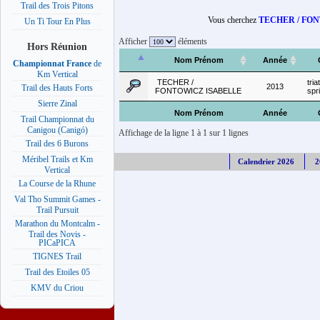
Trail des Trois Pitons
Vous cherchez
TECHER / FO
Un Ti Tour En Plus
Afficher
éléments
Hors Réunion
Nom Prénom
Année
Championnat France
de
Km Vertical
TECHER /
tria
2013
Trail des Hauts Forts
FONTOWICZ ISABELLE
spri
Sierre Zinal
Nom Prénom
Année
Trail Championnat du
Canigou (Canigó)
Affichage de la ligne 1 à 1 sur 1 lignes
Trail des 6 Burons
Méribel Trails et Km
Calendrier 2026
2
Vertical
La Course de la Rhune
Val Tho Summit Games -
Trail Pursuit
Marathon du Montcalm -
Trail des Novis -
PICaPICA
TIGNES Trail
Trail des Etoiles 05
KMV du Criou