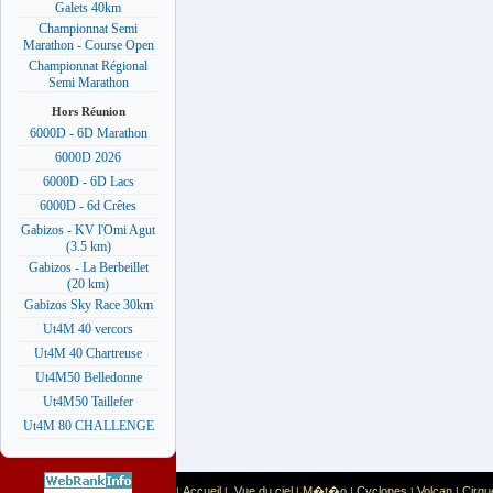
Galets 40km
Championnat Semi
Marathon - Course Open
Championnat Régional
Semi Marathon
Hors Réunion
6000D - 6D Marathon
6000D 2026
6000D - 6D Lacs
6000D - 6d Crêtes
Gabizos - KV l'Omi Agut
(3.5 km)
Gabizos - La Berbeillet
(20 km)
Gabizos Sky Race 30km
Ut4M 40 vercors
Ut4M 40 Chartreuse
Ut4M50 Belledonne
Ut4M50 Taillefer
Ut4M 80 CHALLENGE
Accueil
Vue du ciel
M�t�o
Cyclones
Volcan
Cirqu
|
|
|
|
|
|