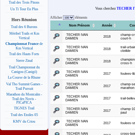
Trail des Trois Pitons
Vous cherchez
TECHER 
Un Ti Tour En Plus
Afficher
éléments
Hors Réunion
Nom Prénom
Année
Co
Trail des 6 Burons
Méribel Trails et Km
TECHER IVAN
champ-cr
2018
Vertical
DAMIEN
court-h
Championnat France
de
TECHER IVAN
trail-urbai
Km Vertical
2018
DAMIEN
clotilde
Trail des Hauts Forts
TECHER IVAN
champion
Sierre Zinal
2018
DAMIEN
cross-h
Trail Championnat du
Canigou (Canigó)
TECHER IVAN
2017
foulees-li
DAMIEN
La Course de la Rhune
Val Tho Summit Games -
TECHER IVAN
champ-se
2017
DAMIEN
marathon
Trail Pursuit
Marathon du Montcalm -
TECHER IVAN
2017
trail-belle
Trail des Novis -
DAMIEN
PICaPICA
TIGNES Trail
TECHER IVAN
champ-10
2017
DAMIEN
paul
Trail des Etoiles 05
TECHER IVAN
KMV du Criou
2017
foulees-st
DAMIEN
TECHER IVAN
cross-boi