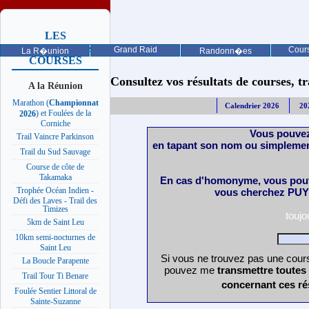
LES
PROCHAINES
Grand Raid
Cours
La R�union
Randonn�es
COURSES
Consultez vos résultats de courses, trai
A la Réunion
Marathon (
Championnat
Calendrier 2026
20
) et Foulées de la
2026
Corniche
Vous pouvez
Trail Vaincre Parkinson
en tapant son nom ou simplemen
Trail du Sud Sauvage
Course de côte de
Takamaka
En cas d'homonyme, vous pouv
Trophée Océan Indien -
vous cherchez PUY 
Défi des Laves - Trail des
Timizes
touj
5km de Saint Leu
10km semi-nocturnes de
Saint Leu
Si vous ne trouvez pas une cours
La Boucle Parapente
pouvez me
transmettre toutes
Trail Tour Ti Benare
concernant ces ré
Foulée Sentier Littoral de
Sainte-Suzanne