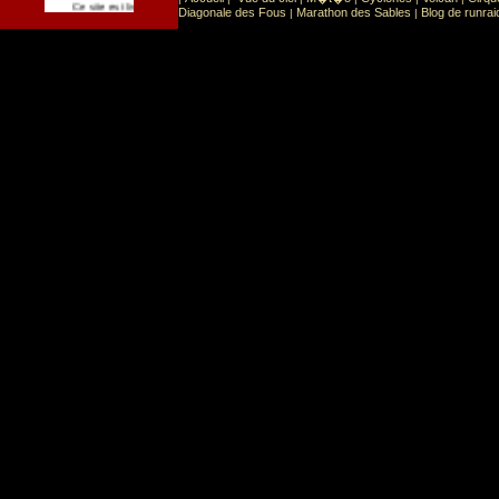
Sport
Sports extr�mes
Ce site est list� dans la cat�gorie
:
Diagonale des Fous
Marathon des Sables
Blog de runrai
|
|