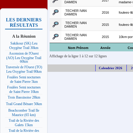
2017
DAMIEN
madame-
TECHER IVAN
2016
foulees-li
DAMIEN
LES DERNIERS
TECHER IVAN
RÉSULTATS
2015
foulees-li
DAMIEN
TECHER IVAN
A la Réunion
2015
10km-port
DAMIEN
Sakikour (SK) Leu
Oxygène Trail 30km
Nom Prénom
Année
Co
Ascension de l'Ouest
Affichage de la ligne 1 à 12 sur 12 lignes
(AO) Leu Oxygène Trail
60km
Traversée de l'Ouest (TO)
Calendrier 2026
2
Leu Oxygène Trail 90km
Foulées Semi nocturnes
de Saint Pierre 5km
Foulées Semi nocturnes
de Saint Pierre 10km
Trois Bassinoise 28km
Trail Grand Bénare 50km
Beachcomber Trail Ile
Maurice (65 km)
Trail de la Rivière des
Galets 15km
Trail de la Rivière des