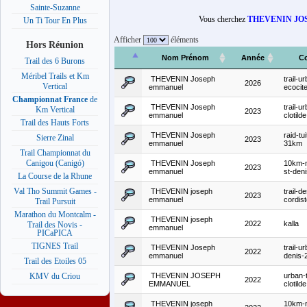
Sainte-Suzanne
Vous cherchez
THEVENIN J
Un Ti Tour En Plus
Afficher
éléments
Hors Réunion
Nom Prénom
Année
C
Trail des 6 Burons
Méribel Trails et Km
THEVENIN Joseph
trail-ur
2026
Vertical
emmanuel
ecocit
Championnat France
de
THEVENIN Joseph
trail-u
Km Vertical
2023
emmanuel
clotilde
Trail des Hauts Forts
THEVENIN Joseph
raid-tui
Sierre Zinal
2023
emmanuel
31km
Trail Championnat du
Canigou (Canigó)
THEVENIN Joseph
10km-n
2023
emmanuel
st-den
La Course de la Rhune
Val Tho Summit Games -
THEVENIN joseph
trail-d
2023
emmanuel
cordis
Trail Pursuit
Marathon du Montcalm -
THEVENIN joseph
2022
kalla
Trail des Novis -
emmanuel
PICaPICA
TIGNES Trail
THEVENIN Joseph
trail-ur
2022
emmanuel
denis
Trail des Etoiles 05
THEVENIN JOSEPH
urban-t
KMV du Criou
2022
EMMANUEL
clotilde
THEVENIN joseph
10km-n