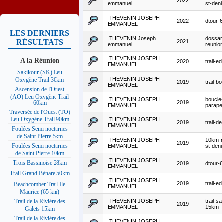
2022
emmanuel
st-den
THEVENIN JOSEPH
2022
dtour-
EMMANUEL
LES DERNIERS
THEVENIN Joseph
dossar
RÉSULTATS
2021
emmanuel
reunio
THEVENIN JOSEPH
A la Réunion
2020
trail-e
EMMANUEL
Sakikour (SK) Leu
THEVENIN JOSEPH
Oxygène Trail 30km
2019
trail-b
EMMANUEL
Ascension de l'Ouest
(AO) Leu Oxygène Trail
THEVENIN JOSEPH
boucle
2019
60km
EMMANUEL
parape
Traversée de l'Ouest (TO)
Leu Oxygène Trail 90km
THEVENIN JOSEPH
2019
trail-d
EMMANUEL
Foulées Semi nocturnes
de Saint Pierre 5km
THEVENIN JOSEPH
10km-n
2019
Foulées Semi nocturnes
EMMANUEL
st-den
de Saint Pierre 10km
THEVENIN JOSEPH
Trois Bassinoise 28km
2019
dtour-
EMMANUEL
Trail Grand Bénare 50km
THEVENIN JOSEPH
2019
trail-e
Beachcomber Trail Ile
EMMANUEL
Maurice (65 km)
THEVENIN JOSEPH
trail-s
Trail de la Rivière des
2019
EMMANUEL
15km
Galets 15km
Trail de la Rivière des
THEVENIN JOSEPH