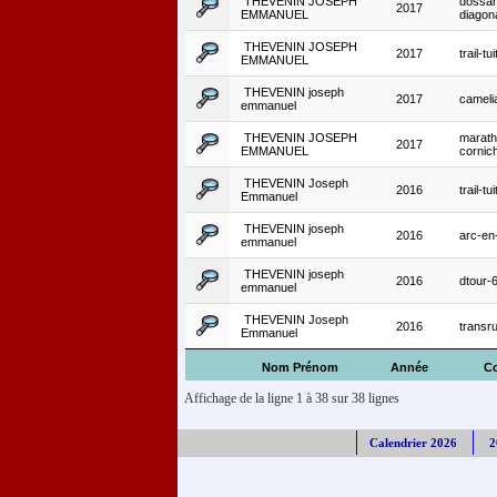
THEVENIN JOSEPH
dossar
2017
EMMANUEL
diagon
THEVENIN JOSEPH
2017
trail-tui
EMMANUEL
THEVENIN joseph
2017
cameli
emmanuel
THEVENIN JOSEPH
marath
2017
EMMANUEL
cornic
THEVENIN Joseph
2016
trail-tui
Emmanuel
THEVENIN joseph
2016
arc-en-
emmanuel
THEVENIN joseph
2016
dtour-
emmanuel
THEVENIN Joseph
2016
transr
Emmanuel
Nom Prénom
Année
C
Affichage de la ligne 1 à 38 sur 38 lignes
Calendrier 2026
2