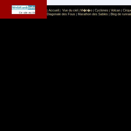
Accueil
Vue du ciel
M�t�o
Cyclones
Volcan
Cirqu
|
|
|
|
|
|
Sport
Sports extr�mes
Ce site est list� dans la cat�gorie
:
Diagonale des Fous
Marathon des Sables
Blog de runrai
|
|