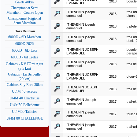
2018
boucle-t
Galets 40km
EMMANUEL
Championnat Semi
THEVENIN joseph
trail-ur
Marathon - Course Open
2018
emmanuel
pierre
Championnat Régional
Semi Marathon
THEVENIN joseph
2018
trail-d
emmanuel
Hors Réunion
6000D - 6D Marathon
THEVENIN joseph
trail-ur
2018
emmanuel
denis-
6000D 2026
THEVENIN JOSEPH
boucle
6000D - 6D Lacs
2018
EMMANUEL
parape
6000D - 6d Crêtes
THEVENIN joseph
Gabizos - KV l'Omi Agut
2018
trail-d
emmanuel
(3.5 km)
Gabizos - La Berbeillet
THEVENIN JOSEPH
2018
dtour-
EMMANUEL
(20 km)
Gabizos Sky Race 30km
THEVENIN JOSEPH
2018
trail-d
EMMANUEL
Ut4M 40 vercors
Ut4M 40 Chartreuse
THEVENIN Joseph
2017
trail-e
emmanuel
Ut4M50 Belledonne
Ut4M50 Taillefer
THEVENIN joseph
2017
foulee
emmanuel
Ut4M 80 CHALLENGE
THEVENIN joseph
2017
trail-u
emmanuel