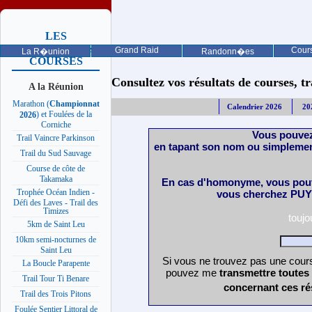
LES
PROCHAINES
Grand Raid
Cours
La R�union
Randonn�es
COURSES
Consultez vos résultats de courses, trai
A la Réunion
Marathon (
Championnat
Calendrier 2026
20
) et Foulées de la
2026
Corniche
Vous pouvez
Trail Vaincre Parkinson
en tapant son nom ou simplemen
Trail du Sud Sauvage
Course de côte de
Takamaka
En cas d'homonyme, vous pouv
Trophée Océan Indien -
vous cherchez PUY 
Défi des Laves - Trail des
Timizes
touj
5km de Saint Leu
10km semi-nocturnes de
Saint Leu
Si vous ne trouvez pas une cours
La Boucle Parapente
pouvez me
transmettre toutes
Trail Tour Ti Benare
concernant ces ré
Trail des Trois Pitons
Foulée Sentier Littoral de