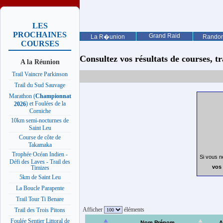
LES
PROCHAINES
Grand Raid
La R�union
Rando
COURSES
Consultez vos résultats de courses, trai
A la Réunion
Trail Vaincre Parkinson
Trail du Sud Sauvage
Marathon (
Championnat
) et Foulées de la
2026
Corniche
10km semi-nocturnes de
Saint Leu
Course de côte de
Takamaka
Trophée Océan Indien -
Si vous n
Défi des Laves - Trail des
vos 
Timizes
5km de Saint Leu
La Boucle Parapente
Trail Tour Ti Benare
Afficher
éléments
Trail des Trois Pitons
Foulée Sentier Littoral de
Nom Prénom
A