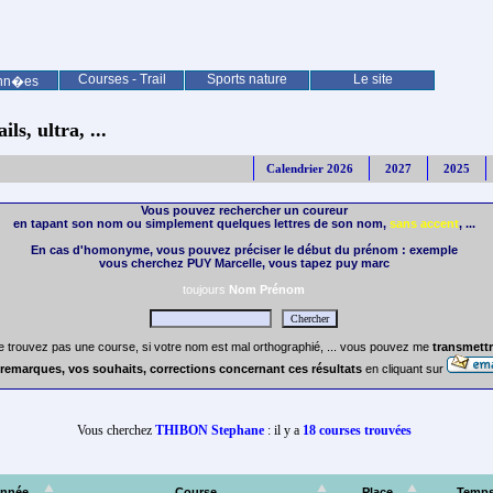
Courses - Trail
Sports nature
Le site
nn�es
ls, ultra, ...
Calendrier 2026
2027
2025
Vous pouvez rechercher un coureur
en tapant son nom ou simplement quelques lettres de son nom,
sans accent
, ...
En cas d'homonyme, vous pouvez préciser le début du prénom : exemple
vous cherchez PUY Marcelle, vous tapez puy marc
toujours
Nom Prénom
e trouvez pas une course, si votre nom est mal orthographié, ... vous pouvez me
transmettr
remarques, vos souhaits, corrections concernant ces résultats
en cliquant sur
Vous cherchez
THIBON Stephane
: il y a
18 courses trouvées
nnée
Course
Place
Temp