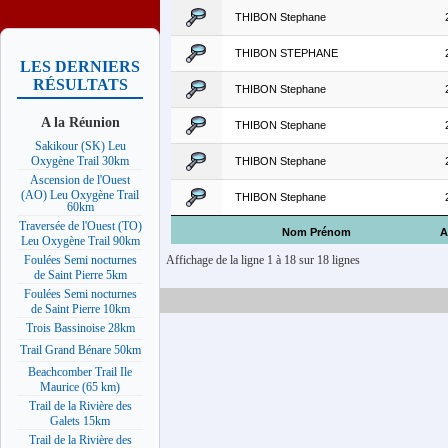
THIBON Stephane
THIBON STEPHANE
LES DERNIERS
RÉSULTATS
THIBON Stephane
A la Réunion
THIBON Stephane
Sakikour (SK) Leu
Oxygène Trail 30km
THIBON Stephane
Ascension de l'Ouest
(AO) Leu Oxygène Trail
THIBON Stephane
60km
Traversée de l'Ouest (TO)
Nom Prénom
A
Leu Oxygène Trail 90km
Affichage de la ligne 1 à 18 sur 18 lignes
Foulées Semi nocturnes
de Saint Pierre 5km
Foulées Semi nocturnes
de Saint Pierre 10km
Trois Bassinoise 28km
Trail Grand Bénare 50km
Beachcomber Trail Ile
Maurice (65 km)
Trail de la Rivière des
Galets 15km
Trail de la Rivière des