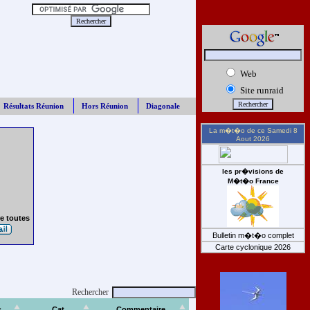
Web
Site runraid
Résultats Réunion
Hors Réunion
Diagonale
La m�t�o de ce
Samedi 8
Aout 2026
les pr�visions de
M�t�o France
e toutes
Bulletin m�t�o complet
Carte cyclonique 2026
Rechercher
s
Cat
Commentaire