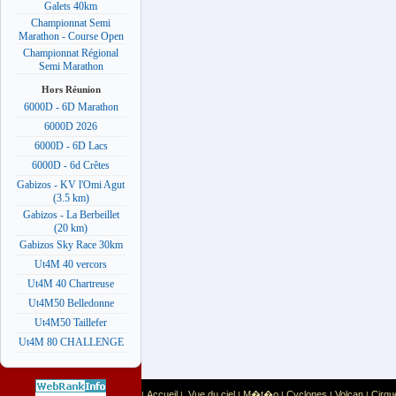
Galets 40km
Championnat Semi
Marathon - Course Open
Championnat Régional
Semi Marathon
Hors Réunion
6000D - 6D Marathon
6000D 2026
6000D - 6D Lacs
6000D - 6d Crêtes
Gabizos - KV l'Omi Agut
(3.5 km)
Gabizos - La Berbeillet
(20 km)
Gabizos Sky Race 30km
Ut4M 40 vercors
Ut4M 40 Chartreuse
Ut4M50 Belledonne
Ut4M50 Taillefer
Ut4M 80 CHALLENGE
Accueil
Vue du ciel
M�t�o
Cyclones
Volcan
Cirqu
|
|
|
|
|
|