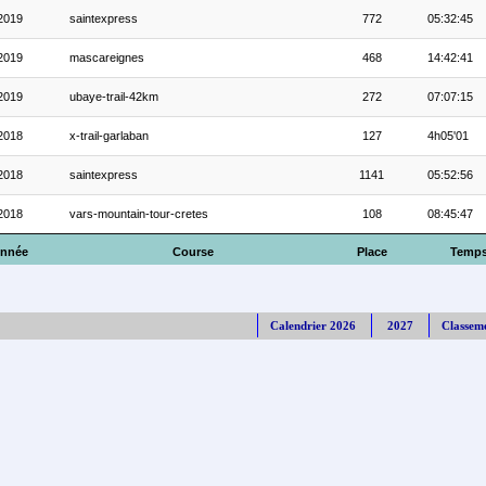
2019
saintexpress
772
05:32:45
2019
mascareignes
468
14:42:41
2019
ubaye-trail-42km
272
07:07:15
2018
x-trail-garlaban
127
4h05'01
2018
saintexpress
1141
05:52:56
2018
vars-mountain-tour-cretes
108
08:45:47
nnée
Course
Place
Temp
Calendrier 2026
2027
Classem