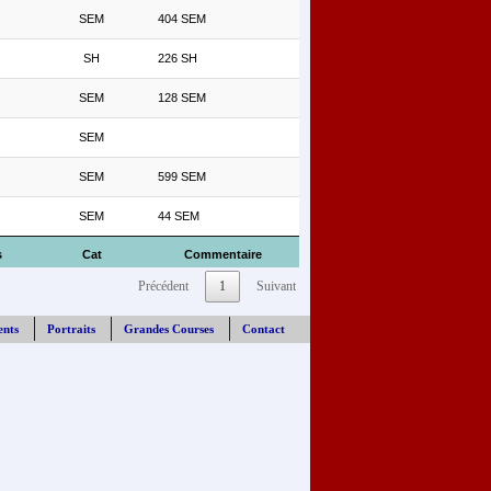
SEM
404 SEM
SH
226 SH
SEM
128 SEM
SEM
SEM
599 SEM
SEM
44 SEM
s
Cat
Commentaire
Précédent
1
Suivant
ents
Portraits
Grandes Courses
Contact