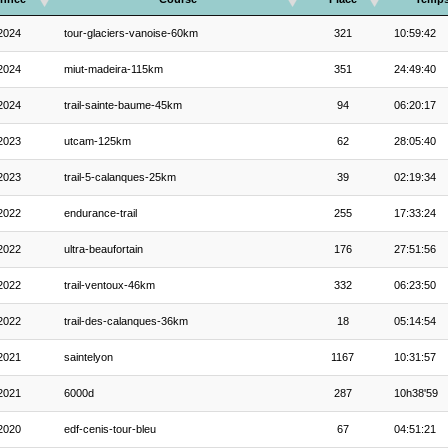
2024
tour-glaciers-vanoise-60km
321
10:59:42
2024
miut-madeira-115km
351
24:49:40
2024
trail-sainte-baume-45km
94
06:20:17
2023
utcam-125km
62
28:05:40
2023
trail-5-calanques-25km
39
02:19:34
2022
endurance-trail
255
17:33:24
2022
ultra-beaufortain
176
27:51:56
2022
trail-ventoux-46km
332
06:23:50
2022
trail-des-calanques-36km
18
05:14:54
2021
saintelyon
1167
10:31:57
2021
6000d
287
10h38'59
2020
edf-cenis-tour-bleu
67
04:51:21