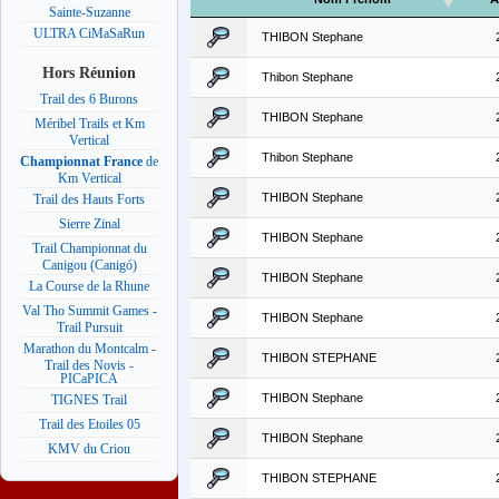
Sainte-Suzanne
ULTRA CiMaSaRun
THIBON Stephane
Hors Réunion
Thibon Stephane
Trail des 6 Burons
THIBON Stephane
Méribel Trails et Km
Vertical
Thibon Stephane
Championnat France
de
Km Vertical
THIBON Stephane
Trail des Hauts Forts
Sierre Zinal
THIBON Stephane
Trail Championnat du
Canigou (Canigó)
THIBON Stephane
La Course de la Rhune
Val Tho Summit Games -
THIBON Stephane
Trail Pursuit
Marathon du Montcalm -
THIBON STEPHANE
Trail des Novis -
PICaPICA
THIBON Stephane
TIGNES Trail
Trail des Etoiles 05
THIBON Stephane
KMV du Criou
THIBON STEPHANE