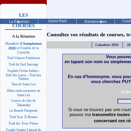
LES
PROCHAINES
Grand Raid
Cours
La R�union
Randonn�es
COURSES
Consultez vos résultats de courses, trai
A la Réunion
Marathon (
Championnat
Calendrier 2026
20
) et Foulées de la
2026
Corniche
Vous pouvez
Trail Vaincre Parkinson
en tapant son nom ou simplemen
Trail du Sud Sauvage
Trophée Océan Indien -
Défi des Laves - Trail des
En cas d'homonyme, vous pouv
Timizes
vous cherchez PUY 
5km de Saint Leu
10km semi-nocturnes de
touj
Saint Leu
Course de côte de
Takamaka
Si vous ne trouvez pas une cours
La Boucle Parapente
pouvez me
transmettre toutes
Trail Tour Ti Benare
concernant ces ré
Trail des Trois Pitons
Foulée Sentier Littoral de