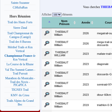
Sainte-Suzanne
Vous cherchez
THIEBA
CiMaSaRun
Afficher
éléments
Hors Réunion
Nom
Trail des Hauts Forts
Année
Cour
Prénom
Sierre Zinal
THIEBAUT
Trail Championnat du
2026
megatrail-ou
William
Canigou (Canigó)
Trail des 6 Burons
THIEBAUT
mega-trail-o
2026
William
dossards
Méribel Trails et Km
Vertical
THIEBAUT
2023
mafate-trail-
WILLIAM
Championnat France
de
Km Vertical
THIEBAUT
2023
diagonale
La Course de la Rhune
William
Val Tho Summit Games -
THIEBAUT
Trail Pursuit
2023
dossards-
William
Marathon du Montcalm -
Trail des Novis -
THIEBAUT
2023
semiraid-97
PICaPICA
William
TIGNES Trail
THIEBAUT
2023
dtour-60km
KMV du Criou
William
Trails Alpins du Grand
THIEBAUT
Bec
2019
triathlon-0-
William