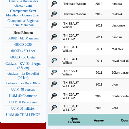
Trail de la Rivière des
Thiebaut William
2012
cimasa
Galets 40km
Championnat Semi
Thiebaut William
2012
raid974
Marathon - Course Open
Championnat Régional
THIEBAUT
Semi Marathon
2011
diagonale
William
Hors Réunion
THIEBAUT
2011
cimasa
6000D - 6D Marathon
WILLIAM
6000D 2026
THIEBAUT
2011
raid-974
William
6000D - 6D Lacs
6000D - 6d Crêtes
THIEBAUT
2011
royal-raid-8
William
Gabizos - KV l'Omi Agut
(3.5 km)
THIEBAUT
2011
10km-barac
Gabizos - La Berbeillet
William
(20 km)
THIEBAUT
Gabizos Sky Race 30km
2011
dtour
WILLIAM
Ut4M 40 vercors
THIEBAUT
Ut4M 40 Chartreuse
2010
challenge-h-
WILLIAM
Ut4M50 Belledonne
THIEBAUT
2010
kalla
Ut4M50 Taillefer
WILLIAM
Ut4M 80 CHALLENGE
Nom
Année
Cour
Prénom