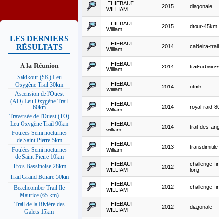
THIEBAUT
2015
diagonale
WILLIAM
THIEBAUT
2015
dtour-45km
William
LES DERNIERS
THIEBAUT
RÉSULTATS
2014
caldeira-trail
William
THIEBAUT
A la Réunion
2014
trail-urbain-
William
Sakikour (SK) Leu
THIEBAUT
Oxygène Trail 30km
2014
utmb
William
Ascension de l'Ouest
(AO) Leu Oxygène Trail
THIEBAUT
2014
royal-raid-8
60km
William
Traversée de l'Ouest (TO)
Leu Oxygène Trail 90km
THIEBAUT
2014
trail-des-ang
william
Foulées Semi nocturnes
de Saint Pierre 5km
THIEBAUT
2013
transdimitile
Foulées Semi nocturnes
William
de Saint Pierre 10km
THIEBAUT
challenge-fin
Trois Bassinoise 28km
2012
WILLIAM
long
Trail Grand Bénare 50km
THIEBAUT
2012
challenge-fi
Beachcomber Trail Ile
WILLIAM
Maurice (65 km)
THIEBAUT
Trail de la Rivière des
2012
diagonale
WILLIAM
Galets 15km