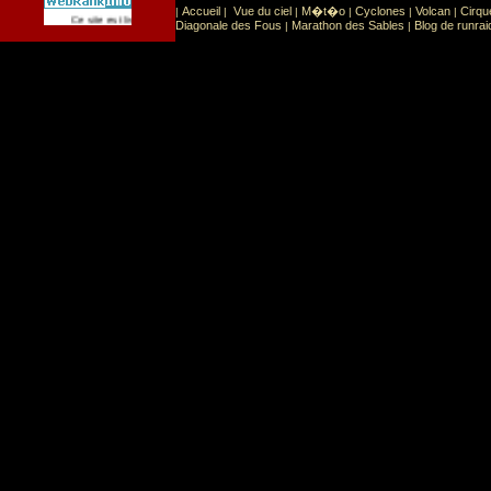
Accueil
Vue du ciel
M�t�o
Cyclones
Volcan
Cirqu
|
|
|
|
|
|
Sport
Sports extr�mes
Ce site est list� dans la cat�gorie
:
Diagonale des Fous
Marathon des Sables
Blog de runrai
|
|