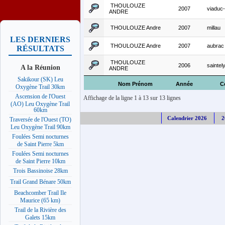
THOULOUZE
2007
viaduc-
ANDRE
THOULOUZE Andre
2007
millau
LES DERNIERS
THOULOUZE Andre
2007
aubrac
RÉSULTATS
THOULOUZE
2006
saintel
A la Réunion
ANDRE
Sakikour (SK) Leu
Nom Prénom
Année
C
Oxygène Trail 30km
Ascension de l'Ouest
Affichage de la ligne 1 à 13 sur 13 lignes
(AO) Leu Oxygène Trail
60km
Calendrier 2026
2
Traversée de l'Ouest (TO)
Leu Oxygène Trail 90km
Foulées Semi nocturnes
de Saint Pierre 5km
Foulées Semi nocturnes
de Saint Pierre 10km
Trois Bassinoise 28km
Trail Grand Bénare 50km
Beachcomber Trail Ile
Maurice (65 km)
Trail de la Rivière des
Galets 15km