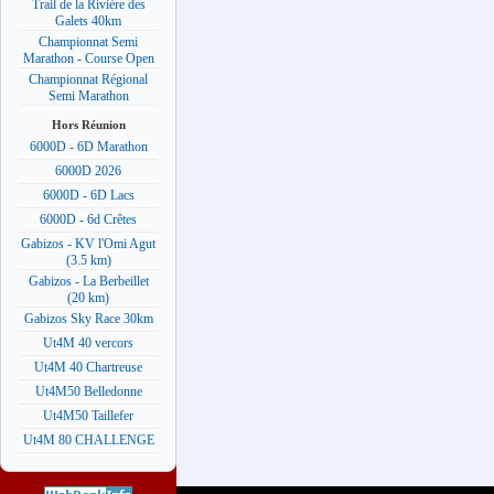
Trail de la Rivière des
Galets 40km
Championnat Semi
Marathon - Course Open
Championnat Régional
Semi Marathon
Hors Réunion
6000D - 6D Marathon
6000D 2026
6000D - 6D Lacs
6000D - 6d Crêtes
Gabizos - KV l'Omi Agut
(3.5 km)
Gabizos - La Berbeillet
(20 km)
Gabizos Sky Race 30km
Ut4M 40 vercors
Ut4M 40 Chartreuse
Ut4M50 Belledonne
Ut4M50 Taillefer
Ut4M 80 CHALLENGE