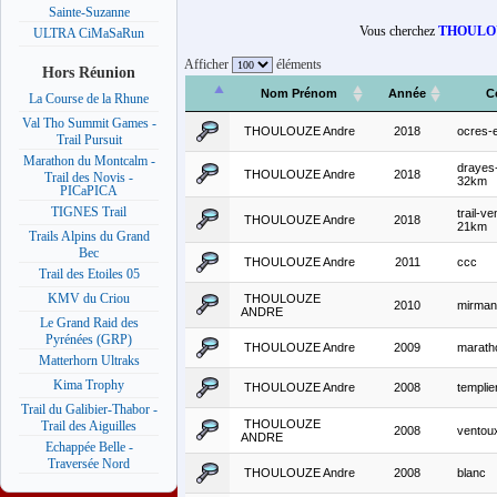
Sainte-Suzanne
Vous cherchez
THOULO
ULTRA CiMaSaRun
Afficher
éléments
Hors Réunion
Nom Prénom
Année
C
La Course de la Rhune
Val Tho Summit Games -
THOULOUZE Andre
2018
ocres-e
Trail Pursuit
Marathon du Montcalm -
drayes
THOULOUZE Andre
2018
Trail des Novis -
32km
PICaPICA
TIGNES Trail
trail-v
THOULOUZE Andre
2018
21km
Trails Alpins du Grand
Bec
THOULOUZE Andre
2011
ccc
Trail des Etoiles 05
KMV du Criou
THOULOUZE
2010
mirman
ANDRE
Le Grand Raid des
Pyrénées (GRP)
THOULOUZE Andre
2009
marath
Matterhorn Ultraks
Kima Trophy
THOULOUZE Andre
2008
templie
Trail du Galibier-Thabor -
THOULOUZE
Trail des Aiguilles
2008
ventou
ANDRE
Echappée Belle -
Traversée Nord
THOULOUZE Andre
2008
blanc