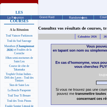
LES
PROCHAINES
Grand Raid
Cours
La R�union
Randonn�es
COURSES
Consultez vos résultats de courses, trai
A la Réunion
Trail Vaincre Parkinson
Calendrier 2026
20
Trail du Sud Sauvage
Vous pouvez
Marathon (
Championnat
) et Foulées de la
en tapant son nom ou simplemen
2026
Corniche
10km semi-nocturnes de
Saint Leu
En cas d'homonyme, vous pouv
Course de côte de
vous cherchez PUY 
Takamaka
Trophée Océan Indien -
touj
Défi des Laves - Trail des
Timizes
5km de Saint Leu
Si vous ne trouvez pas une cours
La Boucle Parapente
pouvez me
transmettre toutes
Trail Tour Ti Benare
concernant ces ré
Trail des Trois Pitons
Foulée Sentier Littoral de