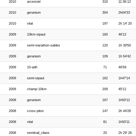
2010
arcenciel
310
11:36:12
2010
geranium
304
2h04'33
2010
vital
197
2h 14' 20
2009
10km-stpaul
160
46'12
2009
semi-marathon-sables
120
1h 39'50
2009
geranium
109
1h 54'42
2009
10-adh
71
46'59
2009
semi-stpaul
162
1h47'14
2009
champ-10km
209
45'12
2008
geranium
167
1h50'12
2008
cross-piton
147
2h 44'28
2008
vital
81
1h50'11
2008
semitrail_cilaos
20
2h 29' 26