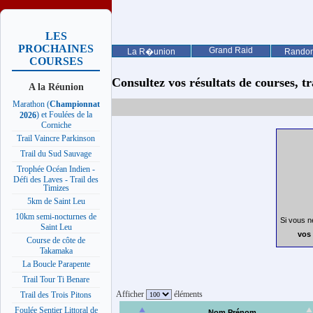
LES
PROCHAINES
Grand Raid
La R�union
Rando
COURSES
Consultez vos résultats de courses, trai
A la Réunion
Marathon (
Championnat
) et Foulées de la
2026
Corniche
Trail Vaincre Parkinson
Trail du Sud Sauvage
Trophée Océan Indien -
Défi des Laves - Trail des
Timizes
5km de Saint Leu
10km semi-nocturnes de
Si vous n
Saint Leu
vos 
Course de côte de
Takamaka
La Boucle Parapente
Trail Tour Ti Benare
Afficher
éléments
Trail des Trois Pitons
Foulée Sentier Littoral de
Nom Prénom