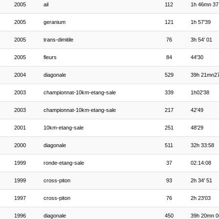
2005
ail
112
1h 46mn 37
2005
geranium
121
1h 57'39
2005
trans-dimitile
76
3h 54' 01
2005
fleurs
84
44'30
2004
diagonale
529
39h 21mn2
2003
championnat-10km-etang-sale
339
1h02'38
2003
championnat-10km-etang-sale
217
42'49
2001
10km-etang-sale
251
48'29
2000
diagonale
511
32h 33:58
1999
ronde-etang-sale
37
02:14:08
1999
cross-piton
93
2h 34' 51
1997
cross-piton
76
2h 23'03
1996
diagonale
450
39h 20mn 0