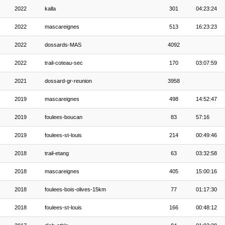
2022
kalla
301
04:23:24
2022
mascareignes
513
16:23:23
2022
dossards-MAS
4092
2022
trail-coteau-sec
170
03:07:59
2021
dossard-gr-reunion
3958
2019
mascareignes
498
14:52:47
2019
foulees-boucan
83
57:16
2019
foulees-st-louis
214
00:49:46
2018
trail-etang
63
03:32:58
2018
mascareignes
405
15:00:16
2018
foulees-bois-olives-15km
77
01:17:30
2018
foulees-st-louis
166
00:48:12