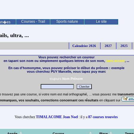
Courses - Trail
Sports nature
Le site
nn�es
ls, ultra, ...
Calendrier 2026
2027
2025
Vous pouvez rechercher un coureur
en tapant son nom ou simplement quelques lettres de son nom,
sans accent
, ...
En cas d'homonyme, vous pouvez préciser le début du prénom : exemple
vous cherchez PUY Marcelle, vous tapez puy marc
toujours
Nom Prénom
e trouvez pas une course, si votre nom est mal orthographié, ... vous pouvez me
transmettr
remarques, vos souhaits, corrections concernant ces résultats
en cliquant sur
Vous cherchez
TIMALACOME Jean Noel
: il y a
87 courses trouvées
Année
Course
Place
Temp