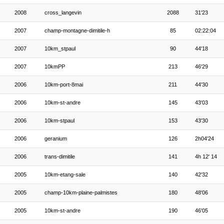
2008
cross_langevin
2088
31'23
2007
champ-montagne-dimitile-h
85
02:22:04
2007
10km_stpaul
90
44'18
2007
10kmPP
213
46'29
2006
10km-port-8mai
211
44'30
2006
10km-st-andre
145
43'03
2006
10km-stpaul
153
43'30
2006
geranium
126
2h04'24
2006
trans-dimitile
141
4h 12' 14
2005
10km-etang-sale
140
42'32
2005
champ-10km-plaine-palmistes
180
48'06
2005
10km-st-andre
190
46'05