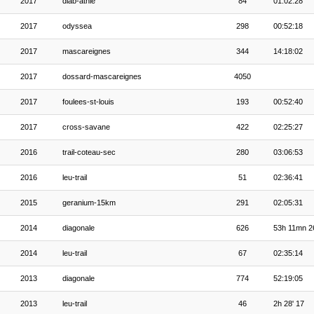
2017
diab-athle
84
01:02:28
2017
odyssea
298
00:52:18
2017
mascareignes
344
14:18:02
2017
dossard-mascareignes
4050
2017
foulees-st-louis
193
00:52:40
2017
cross-savane
422
02:25:27
2016
trail-coteau-sec
280
03:06:53
2016
leu-trail
51
02:36:41
2015
geranium-15km
291
02:05:31
2014
diagonale
626
53h 11mn 2
2014
leu-trail
67
02:35:14
2013
diagonale
774
52:19:05
2013
leu-trail
46
2h 28' 17