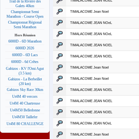
TIMALACOME JEAN NOEL
Trail de la Rivière des
Galets 40km
TIMALACOME Jean Noel
Championnat Semi
Marathon - Course Open
Championnat Régional
TIMALACOME JEAN NOeL
Semi Marathon
TIMALACOME JEAN NOeL
Hors Réunion
6000D - 6D Marathon
TIMALACOME JEAN NOEL
6000D 2026
6000D - 6D Lacs
TIMALACOME JEAN NOEL
6000D - 6d Crêtes
TIMALACOME Jean Noel
Gabizos - KV l'Omi Agut
(3.5 km)
TIMALACOME Jean Noel
Gabizos - La Berbeillet
(20 km)
Gabizos Sky Race 30km
TIMALACOME JEAN NOEL
Ut4M 40 vercors
TIMALACOME JEAN NOEL
Ut4M 40 Chartreuse
Ut4M50 Belledonne
TIMALACOME JEAN NOEL
Ut4M50 Taillefer
TIMALACOMe JEAN NOeL
Ut4M 80 CHALLENGE
TIMALACOME Jean Noel