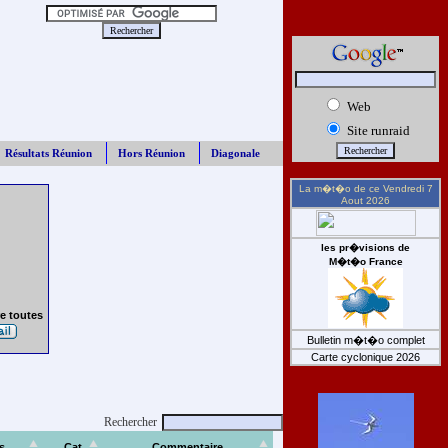
Web
Site runraid
Résultats Réunion
Hors Réunion
Diagonale
La m�t�o de ce
Vendredi 7
Aout 2026
les pr�visions de
M�t�o France
e toutes
Bulletin m�t�o complet
Carte cyclonique 2026
Rechercher
s
Cat
Commentaire