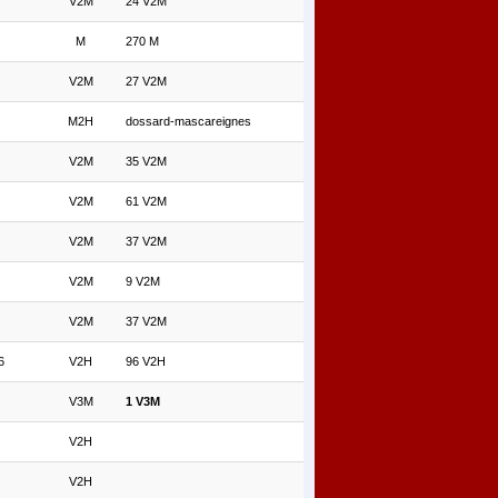
V2M
24 V2M
M
270 M
V2M
27 V2M
M2H
dossard-mascareignes
V2M
35 V2M
V2M
61 V2M
V2M
37 V2M
V2M
9 V2M
V2M
37 V2M
6
V2H
96 V2H
V3M
1 V3M
V2H
V2H