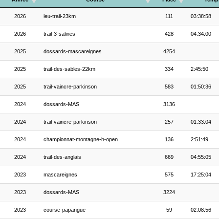
2026
leu-trail-23km
111
03:38:58
2026
trail-3-salines
428
04:34:00
2025
dossards-mascareignes
4254
2025
trail-des-sables-22km
334
2:45:50
2025
trail-vaincre-parkinson
583
01:50:36
2024
dossards-MAS
3136
2024
trail-vaincre-parkinson
257
01:33:04
2024
championnat-montagne-h-open
136
2:51:49
2024
trail-des-anglais
669
04:55:05
2023
mascareignes
575
17:25:04
2023
dossards-MAS
3224
2023
course-papangue
59
02:08:56