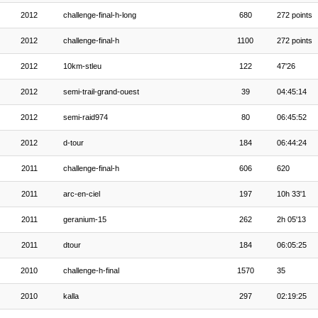
2012
challenge-final-h-long
680
272 points
2012
challenge-final-h
1100
272 points
2012
10km-stleu
122
47'26
2012
semi-trail-grand-ouest
39
04:45:14
2012
semi-raid974
80
06:45:52
2012
d-tour
184
06:44:24
2011
challenge-final-h
606
620
2011
arc-en-ciel
197
10h 33'1
2011
geranium-15
262
2h 05'13
2011
dtour
184
06:05:25
2010
challenge-h-final
1570
35
2010
kalla
297
02:19:25