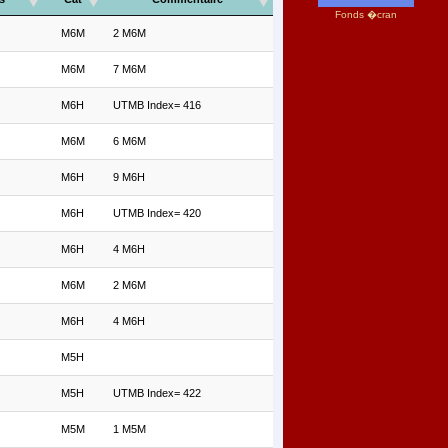
Fonds �cran
M6M
2 M6M
M6M
7 M6M
M6H
UTMB Index= 416
M6M
6 M6M
M6H
9 M6H
M6H
UTMB Index= 420
M6H
4 M6H
M6M
2 M6M
M6H
4 M6H
M5H
M5H
UTMB Index= 422
M5M
1 M5M