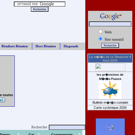
Web
Site runraid
Résultats Réunion
Hors Réunion
Diagonale
La m�t�o de ce
Dimanche 9
Aout 2026
les pr�visions de
M�t�o France
e toutes
Bulletin m�t�o complet
Carte cyclonique 2026
Rechercher
Temps
Cat
Commentaire