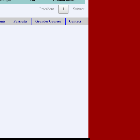
Temps
Cat
Commentaire
Précédent
1
Suivant
ents
Portraits
Grandes Courses
Contact