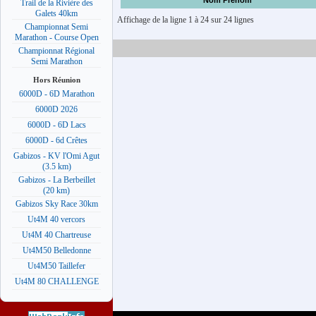
Nom Prénom
Trail de la Rivière des
Galets 40km
Affichage de la ligne 1 à 24 sur 24 lignes
Championnat Semi
Marathon - Course Open
Championnat Régional
Semi Marathon
Hors Réunion
6000D - 6D Marathon
6000D 2026
6000D - 6D Lacs
6000D - 6d Crêtes
Gabizos - KV l'Omi Agut
(3.5 km)
Gabizos - La Berbeillet
(20 km)
Gabizos Sky Race 30km
Ut4M 40 vercors
Ut4M 40 Chartreuse
Ut4M50 Belledonne
Ut4M50 Taillefer
Ut4M 80 CHALLENGE