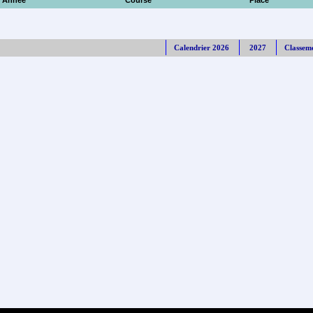
Année
Course
Place
Calendrier 2026
2027
Classem