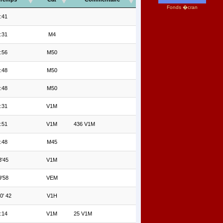
Fonds �cran
:41
:31
M4
:56
M50
:48
M50
:48
M50
:31
V1M
:51
V1M
436 V1M
:48
M45
'45
V1M
'58
VEM
0' 42
V1H
:14
V1M
25 V1M