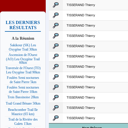
TISSERAND Thierry
TISSERAND Thierry
LES DERNIERS
TISSERAND Thierry
RÉSULTATS
TISSERAND Thierry
A la Réunion
Sakikour (SK) Leu
TISSERAND Thierry
Oxygène Trail 30km
Ascension de l'Ouest
TISSERAND Thierry
(AO) Leu Oxygène Trail
60km
TISSERAND Thierry
Traversée de l'Ouest (TO)
Leu Oxygène Trail 90km
TISSERAND Thierry
Foulées Semi nocturnes
de Saint Pierre 5km
TISSERAND Thierry
Foulées Semi nocturnes
de Saint Pierre 10km
Trois Bassinoise 28km
TISSERAND Thierry
Trail Grand Bénare 50km
TISSERAND Thierry
Beachcomber Trail Ile
Maurice (65 km)
TISSERAND Thierry
Trail de la Rivière des
Galets 15km