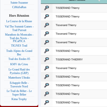
Sainte-Suzanne
CiMaSaRun
TISSERAND Thierry
Hors Réunion
TISSERAND Thierry
La Course de la Rhune
Tisserand Thierry
Val Tho Summit Games -
Trail Pursuit
Tisserand Thierry
Marathon du Montcalm -
Trail des Novis -
PICaPICA
Tisserand Thierry
TIGNES Trail
Trails Alpins du Grand
TISSERAND Thierry
Bec
Trail des Etoiles 05
TISSERAND THIERRY
KMV du Criou
Tisserand Thierry
Le Grand Raid des
Pyrénées (GRP)
TISSERAND Thierry
Matterhorn Ultraks
Echappée Belle -
TISSERAND Thierry
Traversée Nord
Le Trail du Bélier - Le
TISSERAND Thierry
Super Bélier
Kima Trophy
TISSERAND Thierry