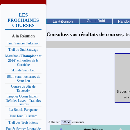
LES
PROCHAINES
Grand Raid
La R�union
Rando
COURSES
Consultez vos résultats de courses, trai
A la Réunion
Trail Vaincre Parkinson
Trail du Sud Sauvage
Marathon (
Championnat
) et Foulées de la
2026
Corniche
5km de Saint Leu
10km semi-nocturnes de
Saint Leu
Course de côte de
Takamaka
Si vous n
Trophée Océan Indien -
vos 
Défi des Laves - Trail des
Timizes
La Boucle Parapente
Trail Tour Ti Benare
Afficher
éléments
Trail des Trois Pitons
Foulée Sentier Littoral de
Nom Prénom