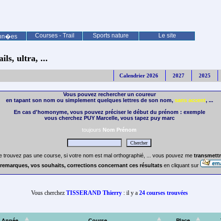
Courses - Trail
Sports nature
Le site
nn�es
ls, ultra, ...
Calendrier 2026
2027
2025
Vous pouvez rechercher un coureur
en tapant son nom ou simplement quelques lettres de son nom,
sans accent
, ...
En cas d'homonyme, vous pouvez préciser le début du prénom : exemple
vous cherchez PUY Marcelle, vous tapez puy marc
toujours
Nom Prénom
e trouvez pas une course, si votre nom est mal orthographié, ... vous pouvez me
transmettr
remarques, vos souhaits, corrections concernant ces résultats
en cliquant sur
Vous cherchez
TISSERAND Thierry
: il y a
24 courses trouvées
Année
Course
Place