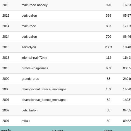
2015
maxi-race-annecy
920
16:33
2015
petit-ballon
388
05:57
2014
maxi-race
863
17:03
2014
petit-ballon
700
06:46
2013
saintelyon
2383
10:48
2013
infernal-trail-72km
112
11h 3
2013
cretes-vosgiennes
659
03:55
2009
grands-crus
83
2h01
2008
championnat_france_montagne
159
1h 20
2007
championnat_france_montagne
82
1h23'
2007
petit_ballon
85
04:35
2007
millau
69
09:52