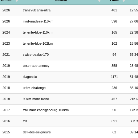
2026
transvulcania-ultra
481
12:55
2026
miut-madeira-110km
396
27:06
2024
tenerife-blue-110km
165
22:38
2023
tenerife-blue-102km
102
18:56
2021
swiss-peaks-170
94
55:34
2019
ultra-race-annecy
358
23:48
2019
diagonale
1171
51:48
2018
ut4m-challenge
236
35:10
2018
90km-mont-blanc
457
21h13
2017
trail-haut-koenigsbourg-108km
50
17h19
2016
tds
691
30h 3
2015
defi-des-seigneurs
62
09:14