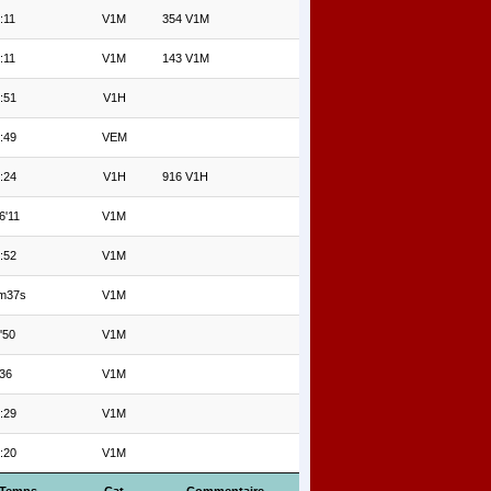
:11
V1M
354 V1M
:11
V1M
143 V1M
:51
V1H
:49
VEM
:24
V1H
916 V1H
6'11
V1M
:52
V1M
m37s
V1M
'50
V1M
36
V1M
:29
V1M
:20
V1M