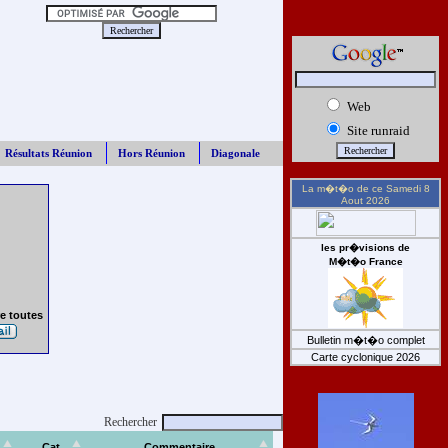
Web
Site runraid
Résultats Réunion
Hors Réunion
Diagonale
La m�t�o de ce
Samedi 8
Aout 2026
les pr�visions de
M�t�o France
e toutes
Bulletin m�t�o complet
Carte cyclonique 2026
Rechercher
Cat
Commentaire