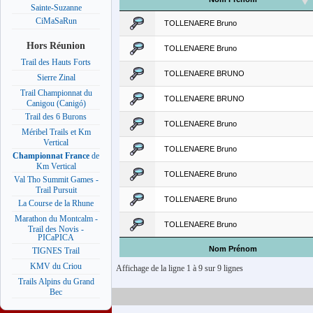
Sainte-Suzanne
CiMaSaRun
TOLLENAERE Bruno
Hors Réunion
TOLLENAERE Bruno
Trail des Hauts Forts
TOLLENAERE BRUNO
Sierre Zinal
Trail Championnat du
TOLLENAERE BRUNO
Canigou (Canigó)
Trail des 6 Burons
TOLLENAERE Bruno
Méribel Trails et Km
Vertical
TOLLENAERE Bruno
Championnat France
de
Km Vertical
TOLLENAERE Bruno
Val Tho Summit Games -
Trail Pursuit
TOLLENAERE Bruno
La Course de la Rhune
Marathon du Montcalm -
TOLLENAERE Bruno
Trail des Novis -
PICaPICA
Nom Prénom
TIGNES Trail
KMV du Criou
Affichage de la ligne 1 à 9 sur 9 lignes
Trails Alpins du Grand
Bec