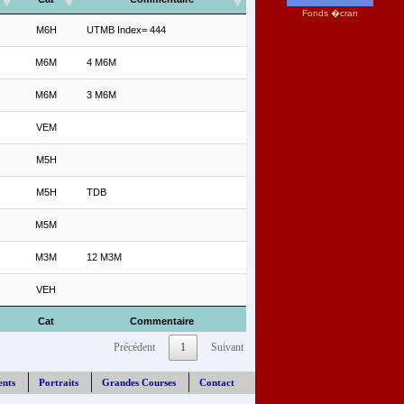
Fonds �cran
M6H
UTMB Index= 444
M6M
4 M6M
M6M
3 M6M
VEM
M5H
M5H
TDB
M5M
M3M
12 M3M
VEH
Cat
Commentaire
Précédent
1
Suivant
ents
Portraits
Grandes Courses
Contact