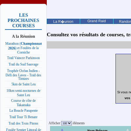
LES
PROCHAINES
Grand Raid
La R�union
Rando
COURSES
Consultez vos résultats de courses, trai
A la Réunion
Marathon (
Championnat
) et Foulées de la
2026
Corniche
Trail Vaincre Parkinson
Trail du Sud Sauvage
Trophée Océan Indien -
Défi des Laves - Trail des
Timizes
5km de Saint Leu
10km semi-nocturnes de
Si vous n
Saint Leu
vos 
Course de côte de
Takamaka
La Boucle Parapente
Trail Tour Ti Benare
Afficher
éléments
Trail des Trois Pitons
Foulée Sentier Littoral de
Nom Prénom