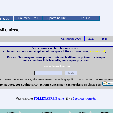
Courses - Trail
Sports nature
Le site
nn�es
ls, ultra, ...
Calendrier 2026
2027
2025
Vous pouvez rechercher un coureur
en tapant son nom ou simplement quelques lettres de son nom,
sans accent
, ...
En cas d'homonyme, vous pouvez préciser le début du prénom : exemple
vous cherchez PUY Marcelle, vous tapez puy marc
toujours
Nom Prénom
e trouvez pas une course, si votre nom est mal orthographié, ... vous pouvez me
transmettr
remarques, vos souhaits, corrections concernant ces résultats
en cliquant sur
Vous cherchez
TOLLENAERE Bruno
: il y a
9 courses trouvées
Année
Course
Place
Temps