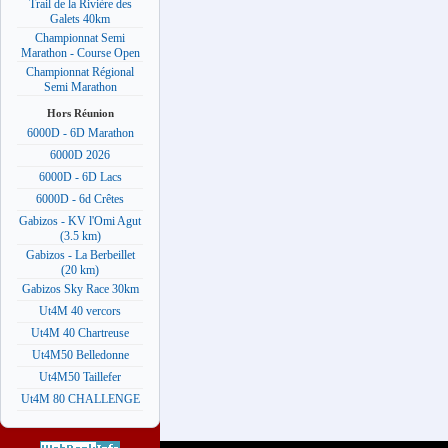
Trail de la Rivière des
Galets 40km
Championnat Semi
Marathon - Course Open
Championnat Régional
Semi Marathon
Hors Réunion
6000D - 6D Marathon
6000D 2026
6000D - 6D Lacs
6000D - 6d Crêtes
Gabizos - KV l'Omi Agut
(3.5 km)
Gabizos - La Berbeillet
(20 km)
Gabizos Sky Race 30km
Ut4M 40 vercors
Ut4M 40 Chartreuse
Ut4M50 Belledonne
Ut4M50 Taillefer
Ut4M 80 CHALLENGE