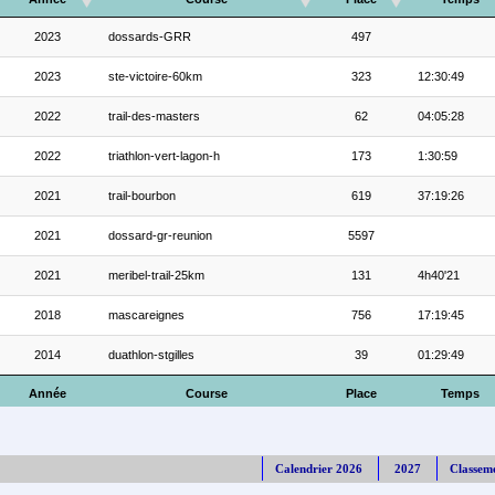
2023
dossards-GRR
497
2023
ste-victoire-60km
323
12:30:49
2022
trail-des-masters
62
04:05:28
2022
triathlon-vert-lagon-h
173
1:30:59
2021
trail-bourbon
619
37:19:26
2021
dossard-gr-reunion
5597
2021
meribel-trail-25km
131
4h40'21
2018
mascareignes
756
17:19:45
2014
duathlon-stgilles
39
01:29:49
Année
Course
Place
Temps
Calendrier 2026
2027
Classem