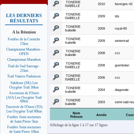
TONERIE
2010
faverges-42
ISABELLE
TONERIE
LES DERNIERS
2009
tds
ISABELLE
RÉSULTATS
TONERIE
2009
royal-80
Isabelle
A la Réunion
TONERIE
Foulées de la Corniche
2009
wintertrail
Isabelle
15km
Championnat Marathon -
TONERIE
2008
ccc
OPEN
Isabelle
Championnat Marathon
TONERIE
2008
guerledan
Trail du Sud Sauvage -
ISABELLE
21km
TONERIE
Trail Vaincre Parkinson
2006
ccc
ISABELLE
Sakikour (SK) Leu
Oxygène Trail 30km
TONERIE
2004
diagonale
Isabelle
Ascension de l'Ouest
(AO) Leu Oxygène Trail
TONERIE
60km
2003
semi-raid-re
Isabelle
Traversée de l'Ouest (TO)
Leu Oxygène Trail 90km
Nom
Année
Cour
Prénom
Foulées Semi nocturnes
de Saint Pierre 5km
Affichage de la ligne 1 à 17 sur 17 lignes
Foulées Semi nocturnes
de Saint Pierre 10km