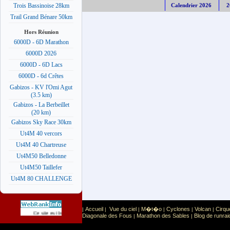
Calendrier 2026
2
Trois Bassinoise 28km
Trail Grand Bénare 50km
Hors Réunion
6000D - 6D Marathon
6000D 2026
6000D - 6D Lacs
6000D - 6d Crêtes
Gabizos - KV l'Omi Agut
(3.5 km)
Gabizos - La Berbeillet
(20 km)
Gabizos Sky Race 30km
Ut4M 40 vercors
Ut4M 40 Chartreuse
Ut4M50 Belledonne
Ut4M50 Taillefer
Ut4M 80 CHALLENGE
Accueil
Vue du ciel
M�t�o
Cyclones
Volcan
Cirqu
|
|
|
|
|
|
Sport
Sports extr�mes
Ce site est list� dans la cat�gorie
:
Diagonale des Fous
Marathon des Sables
Blog de runrai
|
|