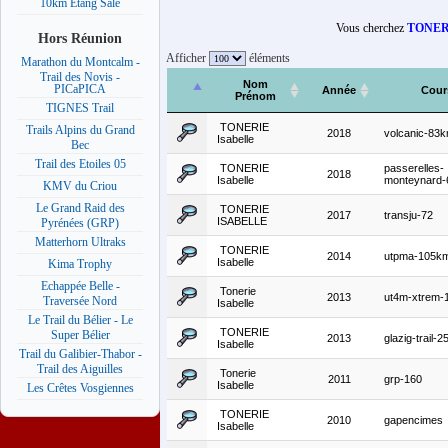
10km Etang Salé
Vous cherchez
TONERI
Hors Réunion
Afficher
éléments
Marathon du Montcalm -
Trail des Novis -
Nom
PICaPICA
Année
Cour
Prénom
TIGNES Trail
TONERIE
Trails Alpins du Grand
2018
volcanic-83
Isabelle
Bec
Trail des Etoiles 05
TONERIE
passerelles-
2018
Isabelle
monteynard
KMV du Criou
Le Grand Raid des
TONERIE
2017
transju-72
ISABELLE
Pyrénées (GRP)
Matterhorn Ultraks
TONERIE
2014
utpma-105k
Isabelle
Kima Trophy
Echappée Belle -
Tonerie
2013
ut4m-xtrem-
Traversée Nord
Isabelle
Le Trail du Bélier - Le
TONERIE
Super Bélier
2013
glazig-trail-
Isabelle
Trail du Galibier-Thabor -
Trail des Aiguilles
Tonerie
2011
grp-160
Isabelle
Les Crêtes Vosgiennes
TONERIE
2010
gapencimes
Isabelle