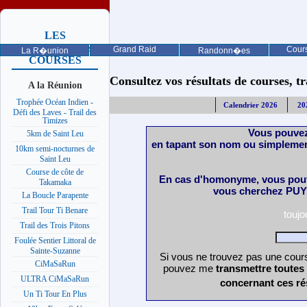
LES
PROCHAINES
Grand Raid
Cours
La R�union
Randonn�es
COURSES
Consultez vos résultats de courses, trai
A la Réunion
Trophée Océan Indien -
Calendrier 2026
20
Défi des Laves - Trail des
Timizes
Vous pouvez
5km de Saint Leu
en tapant son nom ou simplemen
10km semi-nocturnes de
Saint Leu
Course de côte de
En cas d'homonyme, vous pouv
Takamaka
vous cherchez PUY 
La Boucle Parapente
Trail Tour Ti Benare
touj
Trail des Trois Pitons
Foulée Sentier Littoral de
Sainte-Suzanne
Si vous ne trouvez pas une cours
CiMaSaRun
pouvez me
transmettre toutes
ULTRA CiMaSaRun
concernant ces ré
Un Ti Tour En Plus