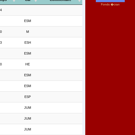
Fonds �cran
24
ESM
00
M
33
ESH
ESM
50
HE
ESM
ESM
ESP
JUM
JUM
JUM