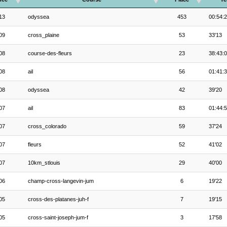
13
odyssea
453
00:54:
09
cross_plaine
53
33'13
08
course-des-fleurs
23
38:43:
08
ail
56
01:41:
08
odyssea
42
39'20
07
ail
83
01:44:
07
cross_colorado
59
37'24
07
fleurs
52
41'02
07
10km_stlouis
29
40'00
06
champ-cross-langevin-jum
6
19'22
05
cross-des-platanes-juh-f
7
19'15
05
cross-saint-joseph-jum-f
3
17'58