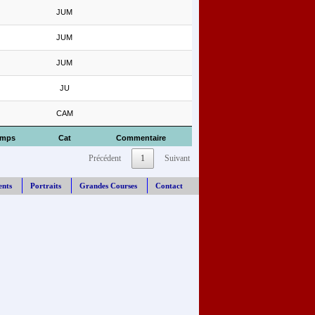
JUM
JUM
JUM
JU
CAM
emps
Cat
Commentaire
Précédent
1
Suivant
ents
Portraits
Grandes Courses
Contact