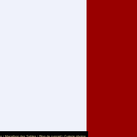
us
Marathon des Sables
Blog de runraid
Galerie photos
|
|
|