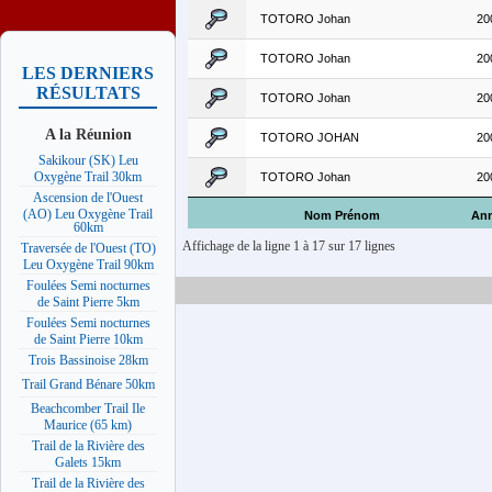
TOTORO Johan
20
TOTORO Johan
20
LES DERNIERS
RÉSULTATS
TOTORO Johan
20
A la Réunion
TOTORO JOHAN
20
Sakikour (SK) Leu
Oxygène Trail 30km
TOTORO Johan
20
Ascension de l'Ouest
(AO) Leu Oxygène Trail
Nom Prénom
An
60km
Affichage de la ligne 1 à 17 sur 17 lignes
Traversée de l'Ouest (TO)
Leu Oxygène Trail 90km
Foulées Semi nocturnes
de Saint Pierre 5km
Foulées Semi nocturnes
de Saint Pierre 10km
Trois Bassinoise 28km
Trail Grand Bénare 50km
Beachcomber Trail Ile
Maurice (65 km)
Trail de la Rivière des
Galets 15km
Trail de la Rivière des