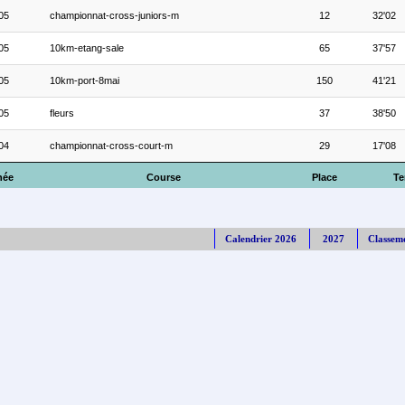
05
championnat-cross-juniors-m
12
32'02
05
10km-etang-sale
65
37'57
05
10km-port-8mai
150
41'21
05
fleurs
37
38'50
04
championnat-cross-court-m
29
17'08
née
Course
Place
T
Calendrier 2026
2027
Classem