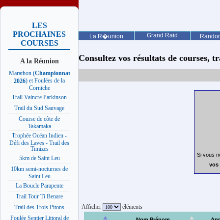
LES
PROCHAINES
Grand Raid
La R�union
Rando
COURSES
Consultez vos résultats de courses, trai
A la Réunion
Marathon (
Championnat
) et Foulées de la
2026
Corniche
Trail Vaincre Parkinson
Trail du Sud Sauvage
Course de côte de
Takamaka
Trophée Océan Indien -
Défi des Laves - Trail des
Timizes
Si vous n
5km de Saint Leu
vos 
10km semi-nocturnes de
Saint Leu
La Boucle Parapente
Trail Tour Ti Benare
Afficher
éléments
Trail des Trois Pitons
Foulée Sentier Littoral de
Nom Prénom
An