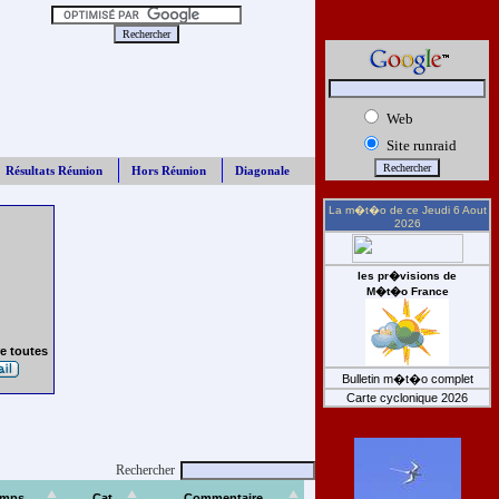
Web
Site runraid
Résultats Réunion
Hors Réunion
Diagonale
La m�t�o de ce
Jeudi 6 Aout
2026
les pr�visions de
M�t�o France
e toutes
Bulletin m�t�o complet
Carte cyclonique 2026
Rechercher
emps
Cat
Commentaire