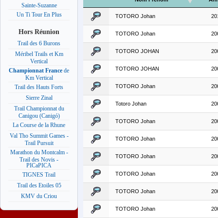
Sainte-Suzanne
Un Ti Tour En Plus
TOTORO Johan
20
Hors Réunion
TOTORO Johan
20
Trail des 6 Burons
TOTORO JOHAN
20
Méribel Trails et Km
Vertical
TOTORO JOHAN
20
Championnat France
de
Km Vertical
TOTORO Johan
20
Trail des Hauts Forts
Sierre Zinal
Totoro Johan
20
Trail Championnat du
Canigou (Canigó)
TOTORO Johan
20
La Course de la Rhune
Val Tho Summit Games -
TOTORO Johan
20
Trail Pursuit
Marathon du Montcalm -
TOTORO Johan
20
Trail des Novis -
PICaPICA
TOTORO Johan
20
TIGNES Trail
Trail des Etoiles 05
TOTORO Johan
20
KMV du Criou
TOTORO Johan
20