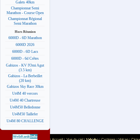
Galets 40km
Championnat Semi
Marathon - Course Open
Championnat Régional
Semi Marathon
Hors Réunion
6000D - 6D Marathon
6000D 2026
6000D - 6D Lacs
6000D - 6d Crêtes
Gabizos - KV l'Omi Agut
(3.5 km)
Gabizos - La Berbeillet
(20 km)
Gabizos Sky Race 30km
Ut4M 40 vercors
Ut4M 40 Chartreuse
Ut4M50 Belledonne
Ut4M50 Taillefer
Ut4M 80 CHALLENGE
Accueil
Vue du ciel
M�t�o
Cyclones
Volcan
Cirqu
|
|
|
|
|
|