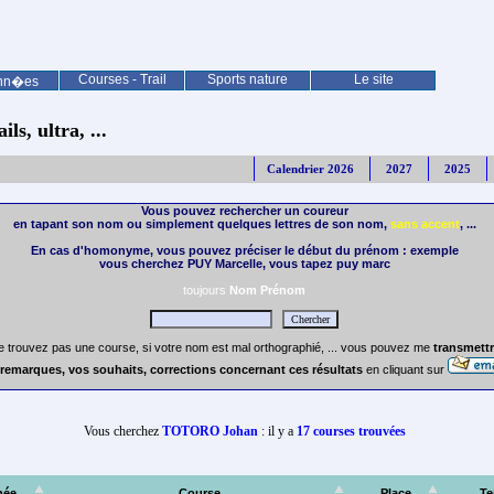
Courses - Trail
Sports nature
Le site
nn�es
ls, ultra, ...
Calendrier 2026
2027
2025
Vous pouvez rechercher un coureur
en tapant son nom ou simplement quelques lettres de son nom,
sans accent
, ...
En cas d'homonyme, vous pouvez préciser le début du prénom : exemple
vous cherchez PUY Marcelle, vous tapez puy marc
toujours
Nom Prénom
e trouvez pas une course, si votre nom est mal orthographié, ... vous pouvez me
transmettr
remarques, vos souhaits, corrections concernant ces résultats
en cliquant sur
Vous cherchez
TOTORO Johan
: il y a
17 courses trouvées
née
Course
Place
T