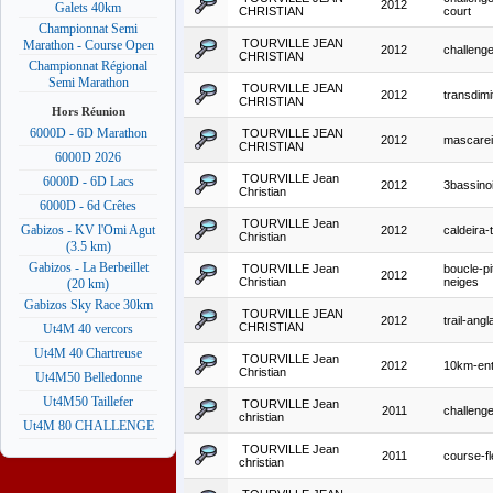
2012
Galets 40km
CHRISTIAN
court
Championnat Semi
TOURVILLE JEAN
Marathon - Course Open
2012
challenge
CHRISTIAN
Championnat Régional
Semi Marathon
TOURVILLE JEAN
2012
transdimit
CHRISTIAN
Hors Réunion
6000D - 6D Marathon
TOURVILLE JEAN
2012
mascare
CHRISTIAN
6000D 2026
TOURVILLE Jean
6000D - 6D Lacs
2012
3bassino
Christian
6000D - 6d Crêtes
TOURVILLE Jean
Gabizos - KV l'Omi Agut
2012
caldeira-t
Christian
(3.5 km)
Gabizos - La Berbeillet
TOURVILLE Jean
boucle-pi
2012
Christian
neiges
(20 km)
Gabizos Sky Race 30km
TOURVILLE JEAN
2012
trail-angl
CHRISTIAN
Ut4M 40 vercors
Ut4M 40 Chartreuse
TOURVILLE Jean
2012
10km-ent
Christian
Ut4M50 Belledonne
Ut4M50 Taillefer
TOURVILLE Jean
2011
challenge
christian
Ut4M 80 CHALLENGE
TOURVILLE Jean
2011
course-fl
christian