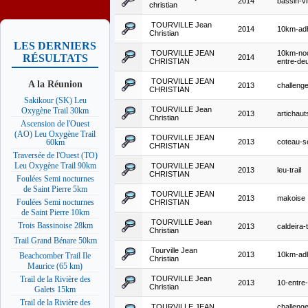
2014
bassin-vi
christian
TOURVILLE Jean
2014
10km-ad
Christian
LES DERNIERS
TOURVILLE JEAN
10km-noc
RÉSULTATS
2014
CHRISTIAN
entre-de
TOURVILLE JEAN
A la Réunion
2013
challenge
CHRISTIAN
Sakikour (SK) Leu
TOURVILLE Jean
Oxygène Trail 30km
2013
artichaut
Christian
Ascension de l'Ouest
(AO) Leu Oxygène Trail
TOURVILLE JEAN
2013
coteau-s
60km
CHRISTIAN
Traversée de l'Ouest (TO)
Leu Oxygène Trail 90km
TOURVILLE JEAN
2013
leu-trail
CHRISTIAN
Foulées Semi nocturnes
de Saint Pierre 5km
TOURVILLE JEAN
2013
makoise
Foulées Semi nocturnes
CHRISTIAN
de Saint Pierre 10km
TOURVILLE Jean
Trois Bassinoise 28km
2013
caldeira-t
Christian
Trail Grand Bénare 50km
Tourville Jean
2013
10km-ad
Beachcomber Trail Ile
Christian
Maurice (65 km)
TOURVILLE Jean
Trail de la Rivière des
2013
10-entre
Christian
Galets 15km
Trail de la Rivière des
TOURVILLE JEAN
challenge