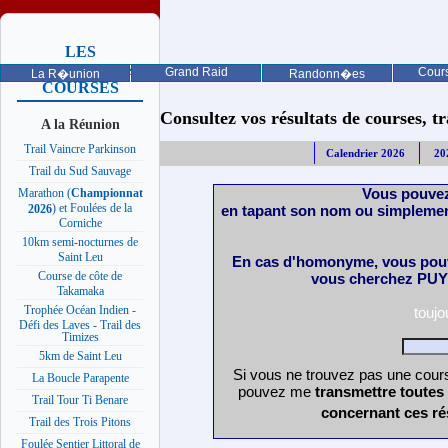
LES
PROCHAINES
Grand Raid
Cours
La R�union
Randonn�es
COURSES
Consultez vos résultats de courses, trai
A la Réunion
Trail Vaincre Parkinson
Calendrier 2026
20
Trail du Sud Sauvage
Vous pouvez
Marathon (
Championnat
) et Foulées de la
en tapant son nom ou simplemen
2026
Corniche
10km semi-nocturnes de
Saint Leu
En cas d'homonyme, vous pouv
Course de côte de
vous cherchez PUY 
Takamaka
Trophée Océan Indien -
touj
Défi des Laves - Trail des
Timizes
5km de Saint Leu
Si vous ne trouvez pas une cours
La Boucle Parapente
pouvez me
transmettre toutes
Trail Tour Ti Benare
concernant ces ré
Trail des Trois Pitons
Foulée Sentier Littoral de