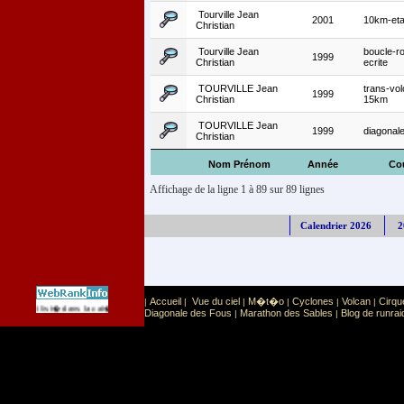
Tourville Jean
2001
10km-eta
Christian
Tourville Jean
boucle-r
1999
Christian
ecrite
TOURVILLE Jean
trans-vo
1999
Christian
15km
TOURVILLE Jean
1999
diagonal
Christian
Nom Prénom
Année
Co
Affichage de la ligne 1 à 89 sur 89 lignes
Calendrier 2026
2
Accueil
Vue du ciel
M�t�o
Cyclones
Volcan
Cirqu
|
|
|
|
|
|
Sport
Sports extr�mes
 site est list� dans la cat�gorie
:
Diagonale des Fous
Marathon des Sables
Blog de runrai
|
|