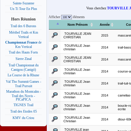
Sainte-Suzanne
Vous cherchez
TOURVILLE 
Un Ti Tour En Plus
Afficher
éléments
Hors Réunion
Nom Prénom
Année
Co
Trail des 6 Burons
Méribel Trails et Km
TOURVILLE JEAN
2015
mascare
Vertical
CHRISTIAN
Championnat France
de
TOURVILLE Jean
Km Vertical
2014
trail-bas
christian
Trail des Hauts Forts
TOURVILLE JEAN
Sierre Zinal
2014
mascare
CHRISTIAN
Trail Championnat du
Canigou (Canigó)
TOURVILLE Jean
2014
course-ai
christian
La Course de la Rhune
Val Tho Summit Games -
TOURVILLE Jean
2014
trail-tuit-t
christian
Trail Pursuit
Marathon du Montcalm -
TOURVILLE Jean
2014
camelias-
Trail des Novis -
christian
PICaPICA
TIGNES Trail
TOURVILLE Jean
boucle-r
2014
christian
ecrite
Trail des Etoiles 05
TOURVILLE Jean
KMV du Criou
2014
dtour-60
Christian
TOURVILLE jean