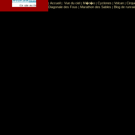
Accueil
Vue du ciel
M�t�o
Cyclones
Volcan
Cirqu
|
|
|
|
|
|
Sport
Sports extr�mes
Ce site est list� dans la cat�gorie
:
Diagonale des Fous
Marathon des Sables
Blog de runrai
|
|