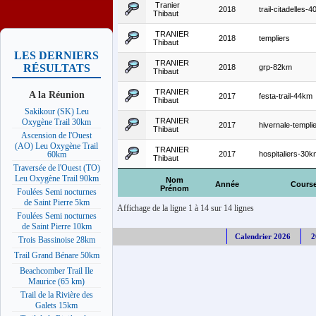
Tranier
2018
trail-citadelles-
Thibaut
TRANIER
2018
templiers
Thibaut
LES DERNIERS
TRANIER
RÉSULTATS
2018
grp-82km
Thibaut
TRANIER
A la Réunion
2017
festa-trail-44km
Thibaut
Sakikour (SK) Leu
TRANIER
Oxygène Trail 30km
2017
hivernale-templ
Thibaut
Ascension de l'Ouest
(AO) Leu Oxygène Trail
TRANIER
2017
hospitaliers-30k
60km
Thibaut
Traversée de l'Ouest (TO)
Leu Oxygène Trail 90km
Nom
Année
Cours
Prénom
Foulées Semi nocturnes
de Saint Pierre 5km
Affichage de la ligne 1 à 14 sur 14 lignes
Foulées Semi nocturnes
de Saint Pierre 10km
Calendrier 2026
2
Trois Bassinoise 28km
Trail Grand Bénare 50km
Beachcomber Trail Ile
Maurice (65 km)
Trail de la Rivière des
Galets 15km