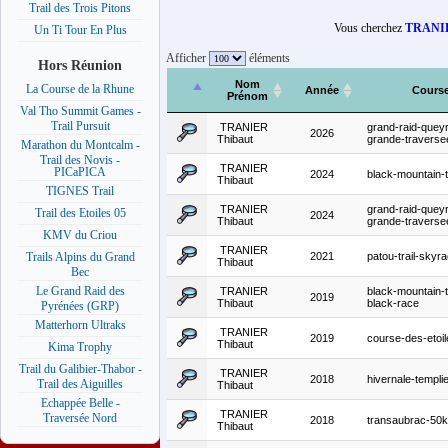
Trail des Trois Pitons
Vous cherchez
TRANIE
Un Ti Tour En Plus
Afficher
éléments
Hors Réunion
Nom
La Course de la Rhune
Année
Cours
Prénom
Val Tho Summit Games -
Trail Pursuit
TRANIER
grand-raid-quey
2026
Thibaut
grande-traverse
Marathon du Montcalm -
Trail des Novis -
TRANIER
PICaPICA
2024
black-mountain-t
Thibaut
TIGNES Trail
TRANIER
grand-raid-quey
Trail des Etoiles 05
2024
Thibaut
grande-traverse
KMV du Criou
TRANIER
2021
patou-trail-skyr
Trails Alpins du Grand
Thibaut
Bec
Le Grand Raid des
TRANIER
black-mountain-tr
2019
Thibaut
black-race
Pyrénées (GRP)
Matterhorn Ultraks
TRANIER
2019
course-des-etoil
Thibaut
Kima Trophy
Trail du Galibier-Thabor -
TRANIER
2018
hivernale-templ
Trail des Aiguilles
Thibaut
Echappée Belle -
TRANIER
Traversée Nord
2018
transaubrac-50
Thibaut