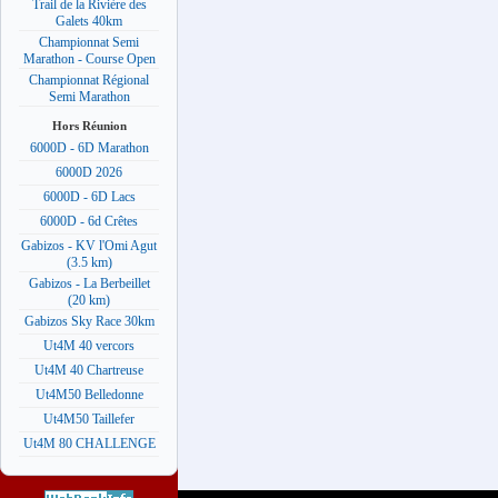
Trail de la Rivière des
Galets 40km
Championnat Semi
Marathon - Course Open
Championnat Régional
Semi Marathon
Hors Réunion
6000D - 6D Marathon
6000D 2026
6000D - 6D Lacs
6000D - 6d Crêtes
Gabizos - KV l'Omi Agut
(3.5 km)
Gabizos - La Berbeillet
(20 km)
Gabizos Sky Race 30km
Ut4M 40 vercors
Ut4M 40 Chartreuse
Ut4M50 Belledonne
Ut4M50 Taillefer
Ut4M 80 CHALLENGE