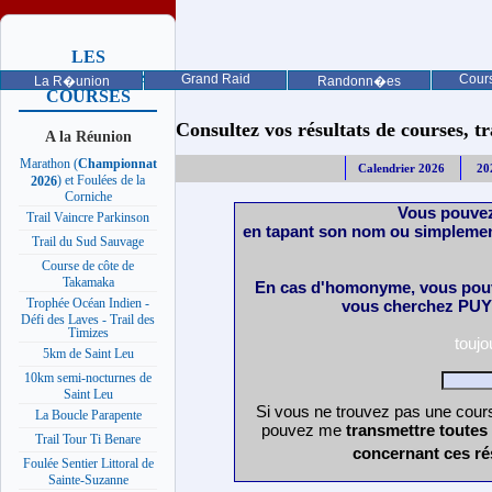
LES
PROCHAINES
Grand Raid
Cours
La R�union
Randonn�es
COURSES
Consultez vos résultats de courses, trai
A la Réunion
Marathon (
Championnat
Calendrier 2026
20
) et Foulées de la
2026
Corniche
Vous pouvez
Trail Vaincre Parkinson
en tapant son nom ou simplemen
Trail du Sud Sauvage
Course de côte de
Takamaka
En cas d'homonyme, vous pouv
Trophée Océan Indien -
vous cherchez PUY 
Défi des Laves - Trail des
Timizes
touj
5km de Saint Leu
10km semi-nocturnes de
Saint Leu
Si vous ne trouvez pas une cours
La Boucle Parapente
pouvez me
transmettre toutes
Trail Tour Ti Benare
concernant ces ré
Foulée Sentier Littoral de
Sainte-Suzanne