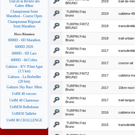
Trail de la Rivière des
2019
trail-de-min
BRUNO
Galets 40km
Championnat Semi
TURPIN Fritz
2019
caldeira-4
bruno
Marathon - Course Open
Championnat Régional
TURPIN FRITZ
2018
transdimitil
Semi Marathon
BRUNO
Hors Réunion
TURPIN Fritz
2018
trail-urbain
6000D - 6D Marathon
Bruno
6000D 2026
TURPIN Fritz
2017
transdimitil
Bruno
6000D - 6D Lacs
6000D - 6d Crêtes
TURPIN Fritz
2017
course-ail
Bruno
Gabizos - KV l'Omi Agut
(3.5 km)
TURPIN FRITZ
2017
caldeira-trai
Gabizos - La Berbeillet
BRUNO
(20 km)
TURPIN Fritz
Gabizos Sky Race 30km
2017
10km-noct-
Bruno
Ut4M 40 vercors
TURPIN Fritz
2017
trail-tangue
Ut4M 40 Chartreuse
Bruno
Ut4M50 Belledonne
TURPIN Fritz
2016
caldeira-trai
Ut4M50 Taillefer
bruno
Ut4M 80 CHALLENGE
TURPIN Fritz
2015
transdimitil
Bruno