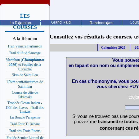
LES
PROCHAINES
Grand Raid
Cours
La R�union
Randonn�es
COURSES
Consultez vos résultats de courses, trai
A la Réunion
Trail Vaincre Parkinson
Calendrier 2026
20
Trail du Sud Sauvage
Vous pouvez
Marathon (
Championnat
) et Foulées de la
en tapant son nom ou simplemen
2026
Corniche
5km de Saint Leu
En cas d'homonyme, vous pouv
10km semi-nocturnes de
vous cherchez PUY 
Saint Leu
Course de côte de
touj
Takamaka
Trophée Océan Indien -
Défi des Laves - Trail des
Timizes
Si vous ne trouvez pas une cours
La Boucle Parapente
pouvez me
transmettre toutes
Trail Tour Ti Benare
concernant ces ré
Trail des Trois Pitons
Foulée Sentier Littoral de