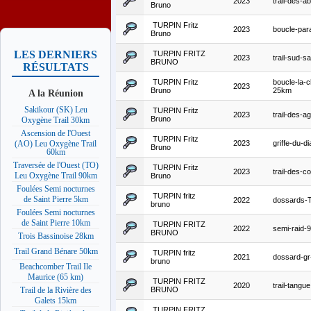
2023
trail-des-ab
Bruno
TURPIN Fritz
2023
boucle-par
Bruno
LES DERNIERS
TURPIN FRITZ
2023
trail-sud-s
BRUNO
RÉSULTATS
TURPIN Fritz
boucle-la-
2023
Bruno
25km
A la Réunion
Sakikour (SK) Leu
TURPIN Fritz
2023
trail-des-ag
Bruno
Oxygène Trail 30km
Ascension de l'Ouest
TURPIN Fritz
2023
griffe-du-d
(AO) Leu Oxygène Trail
Bruno
60km
Traversée de l'Ouest (TO)
TURPIN Fritz
2023
trail-des-c
Leu Oxygène Trail 90km
Bruno
Foulées Semi nocturnes
TURPIN fritz
de Saint Pierre 5km
2022
dossards-
bruno
Foulées Semi nocturnes
de Saint Pierre 10km
TURPIN FRITZ
2022
semi-raid-
BRUNO
Trois Bassinoise 28km
Trail Grand Bénare 50km
TURPIN fritz
2021
dossard-gr
bruno
Beachcomber Trail Ile
Maurice (65 km)
TURPIN FRITZ
2020
trail-tangue
BRUNO
Trail de la Rivière des
Galets 15km
TURPIN FRITZ