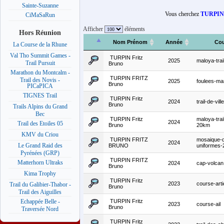
Sainte-Suzanne
Vous cherchez
TURPIN 
CiMaSaRun
Afficher
éléments
Hors Réunion
Nom Prénom
Année
Cou
La Course de la Rhune
Val Tho Summit Games -
TURPIN Fritz
2025
maloya-trai
Trail Pursuit
Bruno
Marathon du Montcalm -
TURPIN FRITZ
Trail des Novis -
2025
foulees-m
Bruno
PICaPICA
TIGNES Trail
TURPIN Fritz
2024
trail-de-vill
Bruno
Trails Alpins du Grand
Bec
TURPIN Fritz
maloya-trai
2024
Trail des Etoiles 05
Bruno
20km
KMV du Criou
TURPIN FRITZ
mosaique-
2024
Le Grand Raid des
BRUNO
uniformes
Pyrénées (GRP)
TURPIN FRITZ
Matterhorn Ultraks
2024
cap-volcan
Bruno
Kima Trophy
TURPIN Fritz
2023
course-art
Trail du Galibier-Thabor -
Bruno
Trail des Aiguilles
TURPIN Fritz
Echappée Belle -
2023
course-ail
Bruno
Traversée Nord
TURPIN Fritz