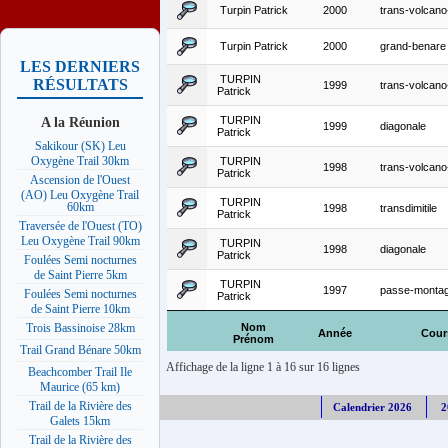
Turpin Patrick
2000
trans-volcan
Turpin Patrick
2000
grand-benare
LES DERNIERS
TURPIN
RÉSULTATS
1999
trans-volcan
Patrick
A la Réunion
TURPIN
1999
diagonale
Patrick
Sakikour (SK) Leu
Oxygène Trail 30km
TURPIN
1998
trans-volcan
Patrick
Ascension de l'Ouest
(AO) Leu Oxygène Trail
TURPIN
60km
1998
transdimitile
Patrick
Traversée de l'Ouest (TO)
Leu Oxygène Trail 90km
TURPIN
1998
diagonale
Patrick
Foulées Semi nocturnes
de Saint Pierre 5km
TURPIN
1997
passe-monta
Foulées Semi nocturnes
Patrick
de Saint Pierre 10km
Nom
Trois Bassinoise 28km
Année
Cour
Prénom
Trail Grand Bénare 50km
Affichage de la ligne 1 à 16 sur 16 lignes
Beachcomber Trail Ile
Maurice (65 km)
Trail de la Rivière des
Calendrier 2026
2
Galets 15km
Trail de la Rivière des