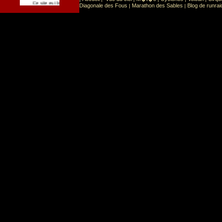
Sport
Sports extr�mes
Ce site est list� dans la cat�gorie
:
Diagonale des Fous
Marathon des Sables
Blog de runrai
|
|