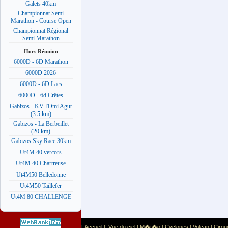
Galets 40km
Championnat Semi
Marathon - Course Open
Championnat Régional
Semi Marathon
Hors Réunion
6000D - 6D Marathon
6000D 2026
6000D - 6D Lacs
6000D - 6d Crêtes
Gabizos - KV l'Omi Agut
(3.5 km)
Gabizos - La Berbeillet
(20 km)
Gabizos Sky Race 30km
Ut4M 40 vercors
Ut4M 40 Chartreuse
Ut4M50 Belledonne
Ut4M50 Taillefer
Ut4M 80 CHALLENGE
Accueil
Vue du ciel
M�t�o
Cyclones
Volcan
Cirqu
|
|
|
|
|
|