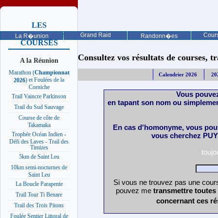
LES
PROCHAINES
Grand Raid
Cours
La R�union
Randonn�es
COURSES
Consultez vos résultats de courses, trai
A la Réunion
Marathon (
Championnat
Calendrier 2026
20
) et Foulées de la
2026
Corniche
Vous pouvez
Trail Vaincre Parkinson
en tapant son nom ou simplemen
Trail du Sud Sauvage
Course de côte de
Takamaka
En cas d'homonyme, vous pouv
Trophée Océan Indien -
vous cherchez PUY 
Défi des Laves - Trail des
Timizes
touj
5km de Saint Leu
10km semi-nocturnes de
Saint Leu
Si vous ne trouvez pas une cours
La Boucle Parapente
pouvez me
transmettre toutes
Trail Tour Ti Benare
concernant ces ré
Trail des Trois Pitons
Foulée Sentier Littoral de