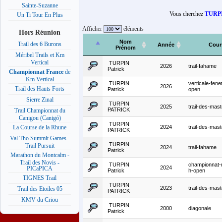
Sainte-Suzanne
Vous cherchez
TURPI
Un Ti Tour En Plus
Afficher
éléments
Hors Réunion
Nom
Trail des 6 Burons
Année
Cour
Prénom
Méribel Trails et Km
Vertical
TURPIN
2026
trail-fahame
Patrick
Championnat France
de
Km Vertical
TURPIN
verticale-fen
2026
Trail des Hauts Forts
Patrick
open
Sierre Zinal
TURPIN
2025
trail-des-mas
PATRICK
Trail Championnat du
Canigou (Canigó)
TURPIN
2024
trail-des-mas
La Course de la Rhune
PATRICK
Val Tho Summit Games -
TURPIN
Trail Pursuit
2024
trail-fahame
Patrick
Marathon du Montcalm -
Trail des Novis -
TURPIN
championnat-
2024
PICaPICA
Patrick
h-open
TIGNES Trail
TURPIN
2023
trail-des-mas
Trail des Etoiles 05
PATRICK
KMV du Criou
TURPIN
2000
diagonale
Patrick