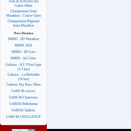
Trail de la Rivière des
Galets 40km
Championnat Semi
Marathon - Course Open
Championnat Régional
Semi Marathon
Hors Réunion
6000D - 6D Marathon
6000D 2026
6000D - 6D Lacs
6000D - 6d Crêtes
Gabizos - KV l'Omi Agut
(3.5 km)
Gabizos - La Berbeillet
(20 km)
Gabizos Sky Race 30km
Ut4M 40 vercors
Ut4M 40 Chartreuse
Ut4M50 Belledonne
Ut4M50 Taillefer
Ut4M 80 CHALLENGE