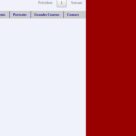
Précédent
1
Suivant
ents
Portraits
Grandes Courses
Contact