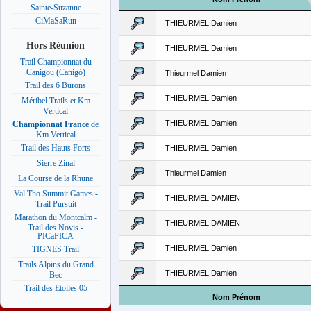
Sainte-Suzanne
CiMaSaRun
THIEURMEL Damien
Hors Réunion
THIEURMEL Damien
Trail Championnat du
Canigou (Canigó)
Thieurmel Damien
Trail des 6 Burons
THIEURMEL Damien
Méribel Trails et Km
Vertical
THIEURMEL Damien
Championnat France
de
Km Vertical
Trail des Hauts Forts
THIEURMEL Damien
Sierre Zinal
Thieurmel Damien
La Course de la Rhune
Val Tho Summit Games -
THIEURMEL DAMIEN
Trail Pursuit
Marathon du Montcalm -
THIEURMEL DAMIEN
Trail des Novis -
PICaPICA
THIEURMEL Damien
TIGNES Trail
Trails Alpins du Grand
THIEURMEL Damien
Bec
Trail des Etoiles 05
Nom Prénom