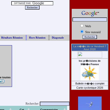
Web
Site runraid
Résultats Réunion
Hors Réunion
Diagonale
La m�t�o de ce
Vendredi 7
Aout 2026
les pr�visions de
M�t�o France
e toutes
Bulletin m�t�o complet
Carte cyclonique 2026
Rechercher
mps
Cat
Commentaire