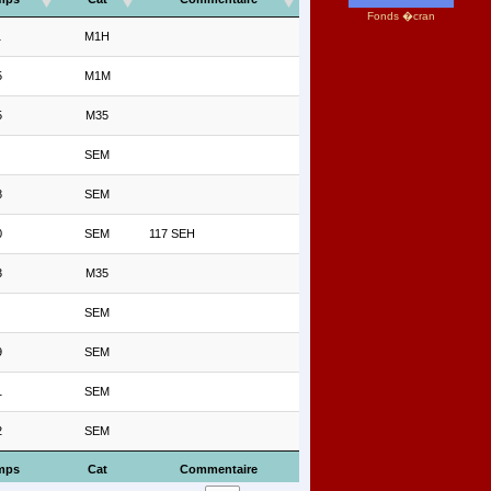
Fonds �cran
1
M1H
5
M1M
5
M35
SEM
8
SEM
0
SEM
117 SEH
3
M35
SEM
9
SEM
1
SEM
2
SEM
mps
Cat
Commentaire