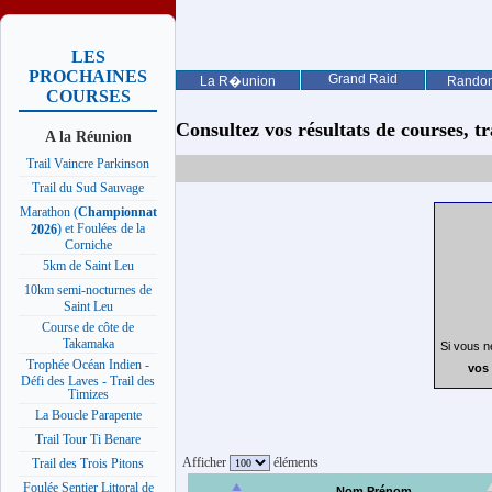
LES
PROCHAINES
Grand Raid
La R�union
Rando
COURSES
Consultez vos résultats de courses, trai
A la Réunion
Trail Vaincre Parkinson
Trail du Sud Sauvage
Marathon (
Championnat
) et Foulées de la
2026
Corniche
5km de Saint Leu
10km semi-nocturnes de
Saint Leu
Course de côte de
Takamaka
Si vous n
Trophée Océan Indien -
vos 
Défi des Laves - Trail des
Timizes
La Boucle Parapente
Trail Tour Ti Benare
Afficher
éléments
Trail des Trois Pitons
Foulée Sentier Littoral de
Nom Prénom