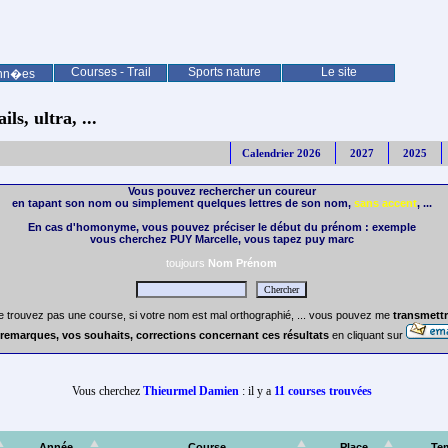
Courses - Trail
Sports nature
Le site
nn�es
ls, ultra, ...
Calendrier 2026
2027
2025
Vous pouvez rechercher un coureur
en tapant son nom ou simplement quelques lettres de son nom,
sans accent
, ...
En cas d'homonyme, vous pouvez préciser le début du prénom : exemple
vous cherchez PUY Marcelle, vous tapez puy marc
toujours
Nom Prénom
e trouvez pas une course, si votre nom est mal orthographié, ... vous pouvez me
transmettr
remarques, vos souhaits, corrections concernant ces résultats
en cliquant sur
Vous cherchez
Thieurmel Damien
: il y a
11 courses trouvées
Année
Course
Place
Te