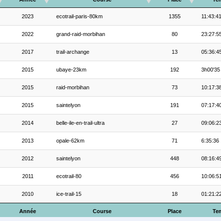
2023
ecotrail-paris-80km
1355
11:43:4
2022
grand-raid-morbihan
80
23:27:5
2017
trail-archange
13
05:36:4
2015
ubaye-23km
192
3h00'35
2015
raid-morbihan
73
10:17:3
2015
saintelyon
191
07:17:4
2014
belle-ile-en-trail-ultra
27
09:06:2
2013
opale-62km
71
6:35:36
2012
saintelyon
448
08:16:4
2011
ecotrail-80
456
10:06:5
2010
ice-trail-15
18
01:21:2
Année
Course
Place
Te