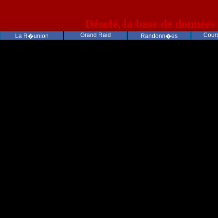
Désolé, la base de données
Grand Raid
Cours
La R�union
Randonn�es