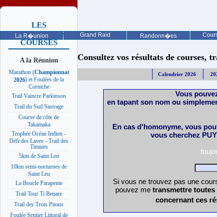
LES
PROCHAINES
Grand Raid
Cours
La R�union
Randonn�es
COURSES
Consultez vos résultats de courses, trai
A la Réunion
Marathon (
Championnat
Calendrier 2026
20
) et Foulées de la
2026
Corniche
Vous pouvez
Trail Vaincre Parkinson
en tapant son nom ou simplemen
Trail du Sud Sauvage
Course de côte de
Takamaka
En cas d'homonyme, vous pouv
Trophée Océan Indien -
vous cherchez PUY 
Défi des Laves - Trail des
Timizes
touj
5km de Saint Leu
10km semi-nocturnes de
Saint Leu
Si vous ne trouvez pas une cours
La Boucle Parapente
pouvez me
transmettre toutes
Trail Tour Ti Benare
concernant ces ré
Trail des Trois Pitons
Foulée Sentier Littoral de