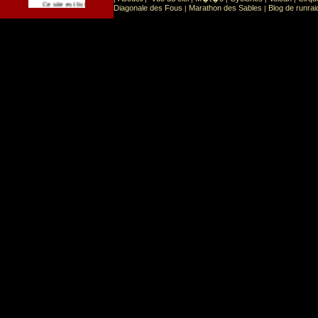
Sport
Sports extr�mes
Ce site est list� dans la cat�gorie
:
Diagonale des Fous
Marathon des Sables
Blog de runrai
|
|