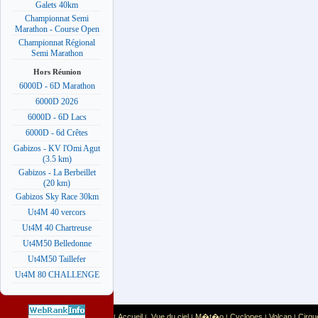
Galets 40km
Championnat Semi
Marathon - Course Open
Championnat Régional
Semi Marathon
Hors Réunion
6000D - 6D Marathon
6000D 2026
6000D - 6D Lacs
6000D - 6d Crêtes
Gabizos - KV l'Omi Agut
(3.5 km)
Gabizos - La Berbeillet
(20 km)
Gabizos Sky Race 30km
Ut4M 40 vercors
Ut4M 40 Chartreuse
Ut4M50 Belledonne
Ut4M50 Taillefer
Ut4M 80 CHALLENGE
Accueil
Vue du ciel
M�t�o
Cyclones
Volcan
Cirqu
|
|
|
|
|
|