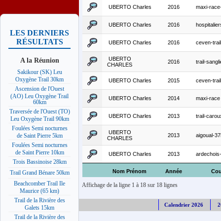
UBERTO Charles
2016
maxi-race
UBERTO Charles
2016
hospitalie
LES DERNIERS
RÉSULTATS
UBERTO Charles
2016
ceven-trai
UBERTO
A la Réunion
2016
trail-sangl
CHARLES
Sakikour (SK) Leu
Oxygène Trail 30km
UBERTO Charles
2015
ceven-trai
Ascension de l'Ouest
(AO) Leu Oxygène Trail
UBERTO Charles
2014
maxi-race
60km
Traversée de l'Ouest (TO)
UBERTO Charles
2013
trail-caro
Leu Oxygène Trail 90km
Foulées Semi nocturnes
UBERTO
2013
aigoual-3
de Saint Pierre 5km
CHARLES
Foulées Semi nocturnes
de Saint Pierre 10km
UBERTO Charles
2013
ardechois
Trois Bassinoise 28km
Nom Prénom
Année
Cou
Trail Grand Bénare 50km
Beachcomber Trail Ile
Affichage de la ligne 1 à 18 sur 18 lignes
Maurice (65 km)
Trail de la Rivière des
Calendrier 2026
2
Galets 15km
Trail de la Rivière des