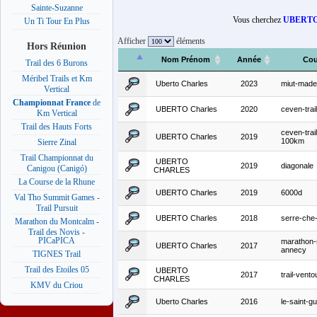
Sainte-Suzanne
Vous cherchez
UBERTO
Un Ti Tour En Plus
Afficher
éléments
Hors Réunion
Nom Prénom
Année
Cou
Trail des 6 Burons
Méribel Trails et Km
Uberto Charles
2023
miut-made
Vertical
Championnat France
de
UBERTO Charles
2020
ceven-tra
Km Vertical
Trail des Hauts Forts
ceven-trail
UBERTO Charles
2019
100km
Sierre Zinal
Trail Championnat du
UBERTO
2019
diagonale
Canigou (Canigó)
CHARLES
La Course de la Rhune
UBERTO Charles
2019
6000d
Val Tho Summit Games -
Trail Pursuit
UBERTO Charles
2018
serre-che-
Marathon du Montcalm -
Trail des Novis -
PICaPICA
marathon-
UBERTO Charles
2017
annecy
TIGNES Trail
Trail des Etoiles 05
UBERTO
2017
trail-vent
CHARLES
KMV du Criou
Uberto Charles
2016
le-saint-gu