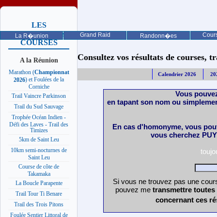
LES
PROCHAINES
Grand Raid
Cours
La R�union
Randonn�es
COURSES
Consultez vos résultats de courses, trai
A la Réunion
Marathon (
Championnat
Calendrier 2026
20
) et Foulées de la
2026
Corniche
Vous pouvez
Trail Vaincre Parkinson
en tapant son nom ou simplemen
Trail du Sud Sauvage
Trophée Océan Indien -
Défi des Laves - Trail des
En cas d'homonyme, vous pouv
Timizes
vous cherchez PUY 
5km de Saint Leu
10km semi-nocturnes de
touj
Saint Leu
Course de côte de
Takamaka
Si vous ne trouvez pas une cours
La Boucle Parapente
pouvez me
transmettre toutes
Trail Tour Ti Benare
concernant ces ré
Trail des Trois Pitons
Foulée Sentier Littoral de