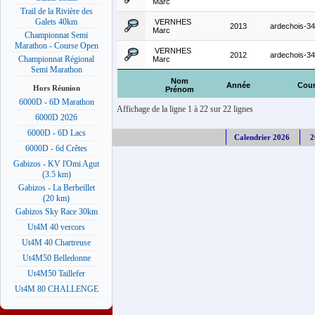
Marc
Trail de la Rivière des
Galets 40km
VERNHES
2013
ardechois-3
Marc
Championnat Semi
Marathon - Course Open
VERNHES
2012
ardechois-3
Championnat Régional
Marc
Semi Marathon
Nom
Année
Cou
Hors Réunion
Prénom
6000D - 6D Marathon
Affichage de la ligne 1 à 22 sur 22 lignes
6000D 2026
6000D - 6D Lacs
Calendrier 2026
2
6000D - 6d Crêtes
Gabizos - KV l'Omi Agut
(3.5 km)
Gabizos - La Berbeillet
(20 km)
Gabizos Sky Race 30km
Ut4M 40 vercors
Ut4M 40 Chartreuse
Ut4M50 Belledonne
Ut4M50 Taillefer
Ut4M 80 CHALLENGE