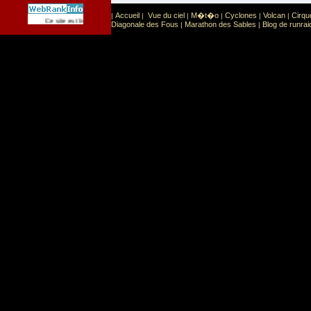
Accueil
Vue du ciel
M�t�o
Cyclones
Volcan
Cirqu
|
|
|
|
|
|
Sport
Sports extr�mes
Ce site est list� dans la cat�gorie
:
Diagonale des Fous
Marathon des Sables
Blog de runrai
|
|