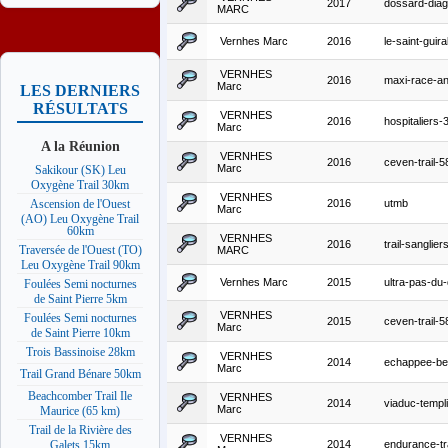
2017
dossard-diag
MARC
Vernhes Marc
2016
le-saint-guira
VERNHES
2016
maxi-race-a
Marc
LES DERNIERS
RÉSULTATS
VERNHES
2016
hospitaliers
Marc
A la Réunion
VERNHES
2016
ceven-trail-5
Marc
Sakikour (SK) Leu
Oxygène Trail 30km
VERNHES
2016
utmb
Ascension de l'Ouest
Marc
(AO) Leu Oxygène Trail
60km
VERNHES
2016
trail-sanglier
Traversée de l'Ouest (TO)
MARC
Leu Oxygène Trail 90km
Vernhes Marc
2015
ultra-pas-du-
Foulées Semi nocturnes
de Saint Pierre 5km
VERNHES
Foulées Semi nocturnes
2015
ceven-trail-5
Marc
de Saint Pierre 10km
Trois Bassinoise 28km
VERNHES
2014
echappee-be
Marc
Trail Grand Bénare 50km
Beachcomber Trail Ile
VERNHES
2014
viaduc-templ
Marc
Maurice (65 km)
Trail de la Rivière des
VERNHES
2014
endurance-tra
Galets 15km