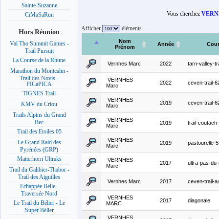
Sainte-Suzanne
Vous cherchez
VERN
CiMaSaRun
Afficher
éléments
Hors Réunion
Nom
Val Tho Summit Games -
Année
Cou
Prénom
Trail Pursuit
La Course de la Rhune
Vernhes Marc
2022
tarn-valley-tra
Marathon du Montcalm -
Trail des Novis -
VERNHES
2022
ceven-trail-
PICaPICA
Marc
TIGNES Trail
VERNHES
2019
ceven-trail-
KMV du Criou
Marc
Trails Alpins du Grand
VERNHES
Bec
2019
trail-coutac
Marc
Trail des Etoiles 05
VERNHES
Le Grand Raid des
2019
pastourelle-
Marc
Pyrénées (GRP)
Matterhorn Ultraks
VERNHES
2017
ultra-pas-du-
Marc
Trail du Galibier-Thabor -
Trail des Aiguilles
Vernhes Marc
2017
ceven-trail-a
Echappée Belle -
Traversée Nord
VERNHES
2017
diagonale
Le Trail du Bélier - Le
MARC
Super Bélier
VERNHES