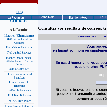
LES
PROCHAINES
Grand Raid
Cours
La R�union
Randonn�es
COURSES
Consultez vos résultats de courses, trai
A la Réunion
Marathon (
Championnat
Calendrier 2026
20
) et Foulées de la
2026
Corniche
Vous pouvez
Trail Vaincre Parkinson
en tapant son nom ou simplemen
Trail du Sud Sauvage
Trophée Océan Indien -
Défi des Laves - Trail des
En cas d'homonyme, vous pouv
Timizes
vous cherchez PUY 
5km de Saint Leu
10km semi-nocturnes de
touj
Saint Leu
Course de côte de
Takamaka
Si vous ne trouvez pas une cours
La Boucle Parapente
pouvez me
transmettre toutes
Trail Tour Ti Benare
concernant ces ré
Trail des Trois Pitons
Foulée Sentier Littoral de