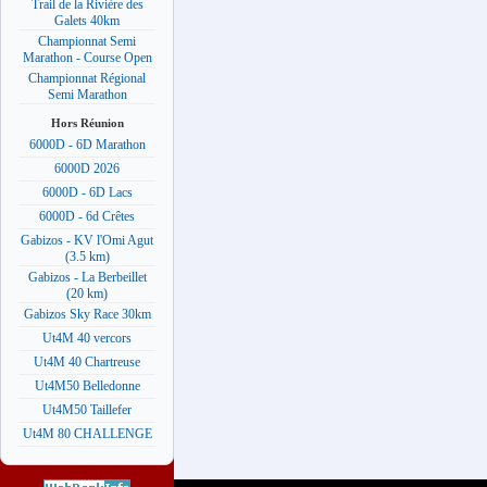
Trail de la Rivière des
Galets 40km
Championnat Semi
Marathon - Course Open
Championnat Régional
Semi Marathon
Hors Réunion
6000D - 6D Marathon
6000D 2026
6000D - 6D Lacs
6000D - 6d Crêtes
Gabizos - KV l'Omi Agut
(3.5 km)
Gabizos - La Berbeillet
(20 km)
Gabizos Sky Race 30km
Ut4M 40 vercors
Ut4M 40 Chartreuse
Ut4M50 Belledonne
Ut4M50 Taillefer
Ut4M 80 CHALLENGE