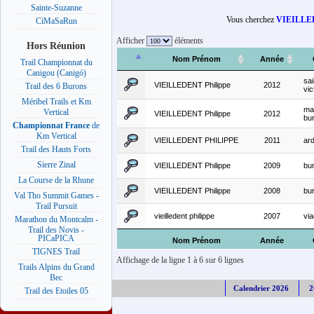
Sainte-Suzanne
Vous cherchez
VIEILLED
CiMaSaRun
Afficher
éléments
Hors Réunion
Nom Prénom
Année
Trail Championnat du
Canigou (Canigó)
sai
VIEILLEDENT Philippe
2012
Trail des 6 Burons
vic
Méribel Trails et Km
ma
Vertical
VIEILLEDENT Philippe
2012
bu
Championnat France
de
Km Vertical
VIEILLEDENT PHILIPPE
2011
ar
Trail des Hauts Forts
Sierre Zinal
VIEILLEDENT Philippe
2009
bu
La Course de la Rhune
VIEILLEDENT Philippe
2008
bu
Val Tho Summit Games -
Trail Pursuit
vieilledent philippe
2007
via
Marathon du Montcalm -
Trail des Novis -
PICaPICA
Nom Prénom
Année
TIGNES Trail
Affichage de la ligne 1 à 6 sur 6 lignes
Trails Alpins du Grand
Bec
Calendrier 2026
2
Trail des Etoiles 05