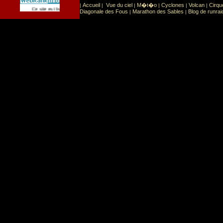
Accueil
Vue du ciel
M�t�o
Cyclones
Volcan
Cirqu
|
|
|
|
|
|
Sport
Sports extr�mes
Ce site est list� dans la cat�gorie
:
Diagonale des Fous
Marathon des Sables
Blog de runrai
|
|