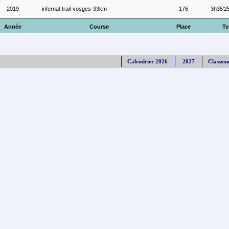
2019
infernal-trail-vosges-33km
176
3h35'2
Année
Course
Place
T
Calendrier 2026
2027
Classem