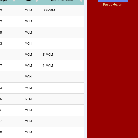
Fonds �cran
03
M0M
80 M0M
52
M0M
49
M0M
23
M0H
M0M
5 M0M
07
M0M
1 M0M
M0H
03
M0M
45
SEM
3
M0M
53
M0M
20
M0M