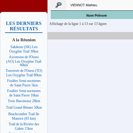
VIENNOT Mathieu
Nom Prénom
LES DERNIERS
Affichage de la ligne 1 à 13 sur 13 lignes
RÉSULTATS
A la Réunion
Sakikour (SK) Leu
Oxygène Trail 30km
Ascension de l'Ouest
(AO) Leu Oxygène Trail
60km
Traversée de l'Ouest (TO)
Leu Oxygène Trail 90km
Foulées Semi nocturnes
de Saint Pierre 5km
Foulées Semi nocturnes
de Saint Pierre 10km
Trois Bassinoise 28km
Trail Grand Bénare 50km
Beachcomber Trail Ile
Maurice (65 km)
Trail de la Rivière des
Galets 15km