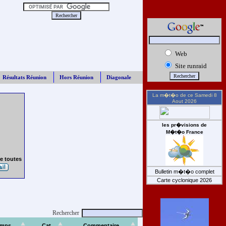
Web
Site runraid
Résultats Réunion
Hors Réunion
Diagonale
La m�t�o de ce
Samedi 8
Aout 2026
les pr�visions de
M�t�o France
e toutes
Bulletin m�t�o complet
Carte cyclonique 2026
Rechercher
emps
Cat
Commentaire