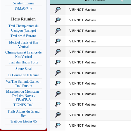
Sainte-Suzanne
CiMaSaRun
VIENNOT Mathieu
Hors Réunion
VIENNOT Mathieu
Trail Championnat du
Canigou (Canigó)
VIENNOT Mathieu
Trail des 6 Burons
VIENNOT Mathieu
Méribel Trails et Km
Vertical
VIENNOT Mathieu
Championnat France
de
Km Vertical
Trail des Hauts Forts
VIENNOT Mathieu
Sierre Zinal
VIENNOT Mathieu
La Course de la Rhune
Val Tho Summit Games -
VIENNOT Mathieu
Trail Pursuit
Marathon du Montcalm -
VIENNOT Mathieu
Trail des Novis -
PICaPICA
VIENNOT Mathieu
TIGNES Trail
Trails Alpins du Grand
VIENNOT Mathieu
Bec
Trail des Etoiles 05
VIENNOT Mathieu