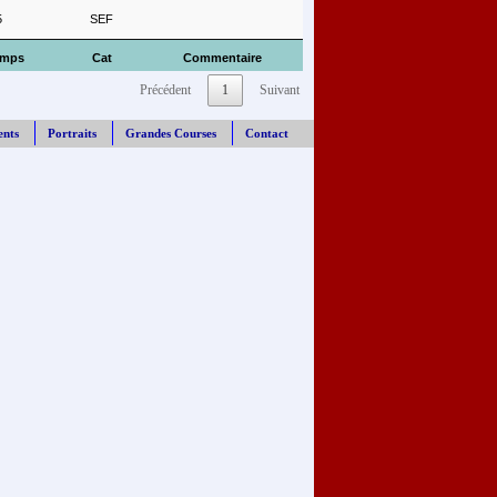
5
SEF
emps
Cat
Commentaire
Précédent
1
Suivant
ents
Portraits
Grandes Courses
Contact