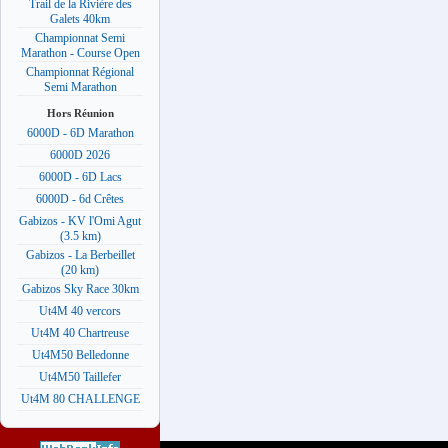
Trail de la Rivière des
Galets 40km
Championnat Semi
Marathon - Course Open
Championnat Régional
Semi Marathon
Hors Réunion
6000D - 6D Marathon
6000D 2026
6000D - 6D Lacs
6000D - 6d Crêtes
Gabizos - KV l'Omi Agut
(3.5 km)
Gabizos - La Berbeillet
(20 km)
Gabizos Sky Race 30km
Ut4M 40 vercors
Ut4M 40 Chartreuse
Ut4M50 Belledonne
Ut4M50 Taillefer
Ut4M 80 CHALLENGE