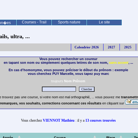
Courses - Trail
Sports nature
Le site
nn�es
ls, ultra, ...
Calendrier 2026
2027
2025
Vous pouvez rechercher un coureur
en tapant son nom ou simplement quelques lettres de son nom,
sans accent
, ...
En cas d'homonyme, vous pouvez préciser le début du prénom : exemple
vous cherchez PUY Marcelle, vous tapez puy marc
toujours
Nom Prénom
e trouvez pas une course, si votre nom est mal orthographié, ... vous pouvez me
transmettr
remarques, vos souhaits, corrections concernant ces résultats
en cliquant sur
Vous cherchez
VIENNOT Mathieu
: il y a
13 courses trouvées
Année
Course
Place
T