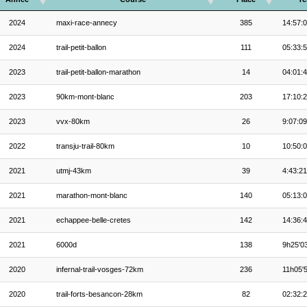
2024
maxi-race-annecy
385
14:57:
2024
trail-petit-ballon
111
05:33:
2023
trail-petit-ballon-marathon
14
04:01:
2023
90km-mont-blanc
203
17:10:
2023
vvx-80km
26
9:07:09
2022
transju-trail-80km
10
10:50:
2021
utmj-43km
39
4:43:21
2021
marathon-mont-blanc
140
05:13:
2021
echappee-belle-cretes
142
14:36:
2021
6000d
138
9h25'0
2020
infernal-trail-vosges-72km
236
11h05'
2020
trail-forts-besancon-28km
82
02:32: