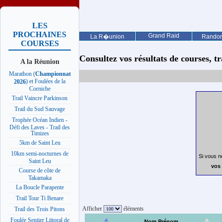
LES
PROCHAINES
Grand Raid
La R�union
Rando
COURSES
Consultez vos résultats de courses, trai
A la Réunion
Marathon (
Championnat
) et Foulées de la
2026
Corniche
Trail Vaincre Parkinson
Trail du Sud Sauvage
Trophée Océan Indien -
Défi des Laves - Trail des
Timizes
5km de Saint Leu
10km semi-nocturnes de
Si vous n
Saint Leu
vos 
Course de côte de
Takamaka
La Boucle Parapente
Trail Tour Ti Benare
Afficher
éléments
Trail des Trois Pitons
Foulée Sentier Littoral de
Nom Prénom