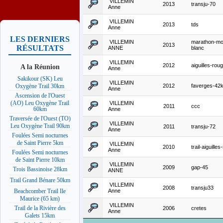
VILLEMIN
2013
transju-70
Anne
VILLEMIN
2013
tds
Anne
LES DERNIERS
VILLEMIN
marathon-mo
2013
RÉSULTATS
ANNE
blanc
VILLEMIN
2012
aiguilles-rou
A la Réunion
Anne
Sakikour (SK) Leu
VILLEMIN
2012
faverges-42
Oxygène Trail 30km
Anne
Ascension de l'Ouest
(AO) Leu Oxygène Trail
VILLEMIN
2011
ccc
60km
Anne
Traversée de l'Ouest (TO)
VILLEMIN
Leu Oxygène Trail 90km
2011
transju-72
Anne
Foulées Semi nocturnes
de Saint Pierre 5km
VILLEMIN
2010
trail-aiguille
Anne
Foulées Semi nocturnes
de Saint Pierre 10km
VILLEMIN
2009
gap-45
Trois Bassinoise 28km
ANNE
Trail Grand Bénare 50km
VILLEMIN
2008
transju33
Anne
Beachcomber Trail Ile
Maurice (65 km)
VILLEMIN
Trail de la Rivière des
2006
cretes
Anne
Galets 15km