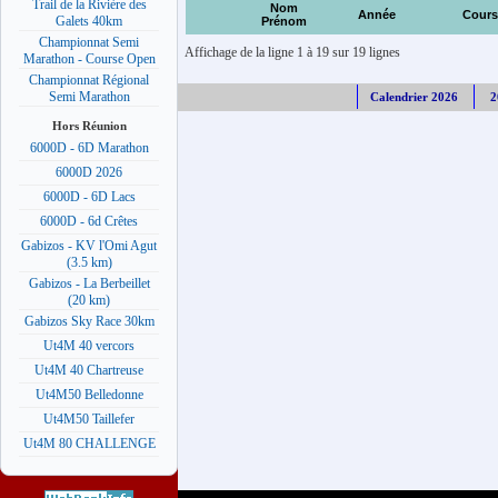
Trail de la Rivière des
Nom
Année
Cours
Galets 40km
Prénom
Championnat Semi
Affichage de la ligne 1 à 19 sur 19 lignes
Marathon - Course Open
Championnat Régional
Semi Marathon
Calendrier 2026
2
Hors Réunion
6000D - 6D Marathon
6000D 2026
6000D - 6D Lacs
6000D - 6d Crêtes
Gabizos - KV l'Omi Agut
(3.5 km)
Gabizos - La Berbeillet
(20 km)
Gabizos Sky Race 30km
Ut4M 40 vercors
Ut4M 40 Chartreuse
Ut4M50 Belledonne
Ut4M50 Taillefer
Ut4M 80 CHALLENGE