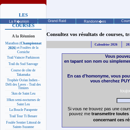
LES
PROCHAINES
Grand Raid
Cours
La R�union
Randonn�es
COURSES
Consultez vos résultats de courses, trai
A la Réunion
Marathon (
Championnat
Calendrier 2026
20
) et Foulées de la
2026
Corniche
Vous pouvez
Trail Vaincre Parkinson
en tapant son nom ou simplemen
Trail du Sud Sauvage
Course de côte de
Takamaka
En cas d'homonyme, vous pouv
Trophée Océan Indien -
vous cherchez PUY 
Défi des Laves - Trail des
Timizes
touj
5km de Saint Leu
10km semi-nocturnes de
Saint Leu
Si vous ne trouvez pas une cours
La Boucle Parapente
pouvez me
transmettre toutes
Trail Tour Ti Benare
concernant ces ré
Foulée Sentier Littoral de
Sainte-Suzanne