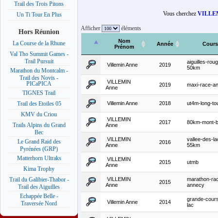
Trail des Trois Pitons
Vous cherchez
VILLE
Un Ti Tour En Plus
Afficher
éléments
Hors Réunion
Nom
La Course de la Rhune
Année
Cours
Prénom
Val Tho Summit Games -
Trail Pursuit
aiguilles-rou
Villemin Anne
2019
50km
Marathon du Montcalm -
Trail des Novis -
VILLEMIN
PICaPICA
2019
maxi-race-a
Anne
TIGNES Trail
Villemin Anne
2018
ut4m-long-t
Trail des Etoiles 05
KMV du Criou
VILLEMIN
2017
80km-mont-b
Trails Alpins du Grand
Anne
Bec
VILLEMIN
vallee-des-la
Le Grand Raid des
2016
Anne
55km
Pyrénées (GRP)
Matterhorn Ultraks
VILLEMIN
2015
utmb
Anne
Kima Trophy
VILLEMIN
marathon-ra
Trail du Galibier-Thabor -
2015
Anne
annecy
Trail des Aiguilles
Echappée Belle -
grande-cour
Villemin Anne
2014
Traversée Nord
lac