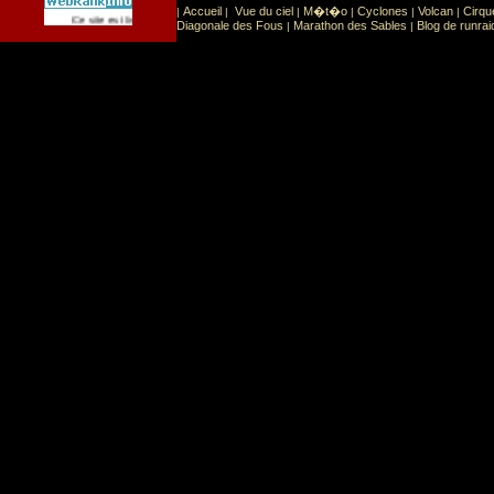
Accueil
Vue du ciel
M�t�o
Cyclones
Volcan
Cirqu
|
|
|
|
|
|
Sport
Sports extr�mes
Ce site est list� dans la cat�gorie
:
Diagonale des Fous
Marathon des Sables
Blog de runrai
|
|