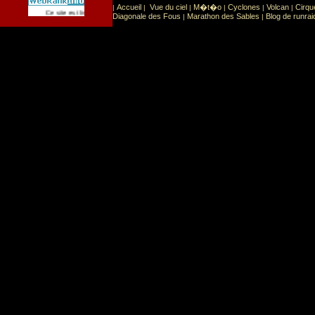
Accueil
Vue du ciel
M�t�o
Cyclones
Volcan
Cirqu
|
|
|
|
|
|
Sport
Sports extr�mes
Ce site est list� dans la cat�gorie
:
Diagonale des Fous
Marathon des Sables
Blog de runrai
|
|