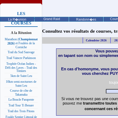
LES
PROCHAINES
Grand Raid
Cours
La R�union
Randonn�es
COURSES
Consultez vos résultats de courses, trai
A la Réunion
Marathon (
Championnat
Calendrier 2026
20
) et Foulées de la
2026
Corniche
Vous pouvez
Trail du Sud Sauvage
en tapant son nom ou simplemen
Trail Vaincre Parkinson
Trophée Océan Indien -
Défi des Laves - Trail des
En cas d'homonyme, vous pouv
Timizes
vous cherchez PUY 
5km de Saint Leu
10km semi-nocturnes de
touj
Saint Leu
Course de côte de
Takamaka
Si vous ne trouvez pas une cours
La Boucle Parapente
pouvez me
transmettre toutes
Trail Tour Ti Benare
concernant ces ré
Trail des Trois Pitons
Foulée Sentier Littoral de