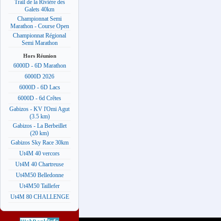
Trail de la Rivière des
Galets 40km
Championnat Semi
Marathon - Course Open
Championnat Régional
Semi Marathon
Hors Réunion
6000D - 6D Marathon
6000D 2026
6000D - 6D Lacs
6000D - 6d Crêtes
Gabizos - KV l'Omi Agut
(3.5 km)
Gabizos - La Berbeillet
(20 km)
Gabizos Sky Race 30km
Ut4M 40 vercors
Ut4M 40 Chartreuse
Ut4M50 Belledonne
Ut4M50 Taillefer
Ut4M 80 CHALLENGE