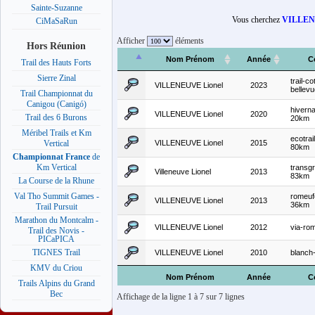
Sainte-Suzanne
Vous cherchez
VILLEN
CiMaSaRun
Afficher
éléments
Hors Réunion
Nom Prénom
Année
C
Trail des Hauts Forts
Sierre Zinal
trail-c
VILLENEUVE Lionel
2023
bellevu
Trail Championnat du
Canigou (Canigó)
hivern
VILLENEUVE Lionel
2020
Trail des 6 Burons
20km
Méribel Trails et Km
ecotrai
VILLENEUVE Lionel
2015
Vertical
80km
Championnat France
de
Km Vertical
transg
Villeneuve Lionel
2013
83km
La Course de la Rhune
Val Tho Summit Games -
romeuf
VILLENEUVE Lionel
2013
36km
Trail Pursuit
Marathon du Montcalm -
VILLENEUVE Lionel
2012
via-ro
Trail des Novis -
PICaPICA
TIGNES Trail
VILLENEUVE Lionel
2010
blanch
KMV du Criou
Nom Prénom
Année
C
Trails Alpins du Grand
Bec
Affichage de la ligne 1 à 7 sur 7 lignes