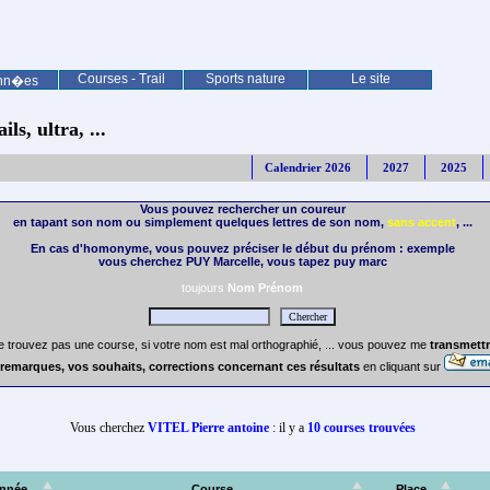
Courses - Trail
Sports nature
Le site
nn�es
ls, ultra, ...
Calendrier 2026
2027
2025
Vous pouvez rechercher un coureur
en tapant son nom ou simplement quelques lettres de son nom,
sans accent
, ...
En cas d'homonyme, vous pouvez préciser le début du prénom : exemple
vous cherchez PUY Marcelle, vous tapez puy marc
toujours
Nom Prénom
e trouvez pas une course, si votre nom est mal orthographié, ... vous pouvez me
transmettr
remarques, vos souhaits, corrections concernant ces résultats
en cliquant sur
Vous cherchez
VITEL Pierre antoine
: il y a
10 courses trouvées
nnée
Course
Place