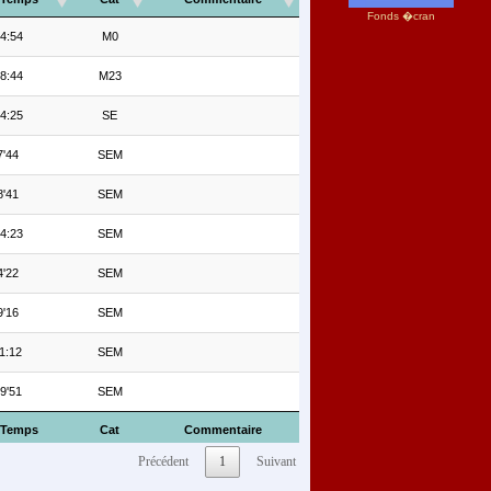
Fonds �cran
4:54
M0
8:44
M23
4:25
SE
7'44
SEM
8'41
SEM
4:23
SEM
4'22
SEM
9'16
SEM
1:12
SEM
9'51
SEM
Temps
Cat
Commentaire
Précédent
1
Suivant