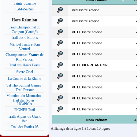
Sainte-Suzanne
CiMaSaRun
Vitel Pierre Antoine
Hors Réunion
Vitel Pierre Antoine
Trail Championnat du
Canigou (Canigó)
VITEL Pierre antoine
Trail des 6 Burons
VITEL Pierre antoine
Méribel Trails et Km
Vertical
VITEL Pierre antoine
Championnat France
de
Km Vertical
Trail des Hauts Forts
VITEL PIERRE ANTOINE
Sierre Zinal
VITEL Pierre antoine
La Course de la Rhune
Val Tho Summit Games -
VITEL Pierre antoine
Trail Pursuit
Marathon du Montcalm -
VITEL Pierre Antoine
Trail des Novis -
PICaPICA
VITEL Pierre antoine
TIGNES Trail
Trails Alpins du Grand
Nom Prénom
A
Bec
Trail des Etoiles 05
Affichage de la ligne 1 à 10 sur 10 lignes