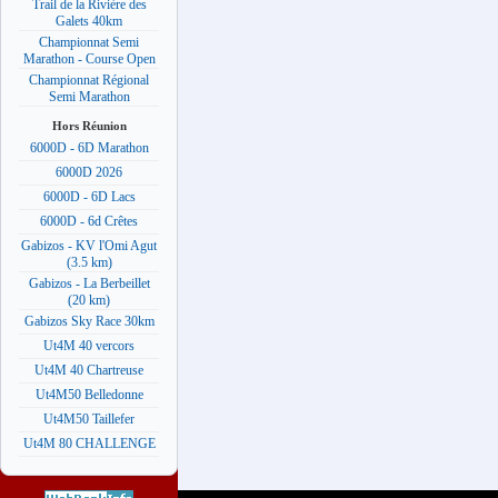
Trail de la Rivière des
Galets 40km
Championnat Semi
Marathon - Course Open
Championnat Régional
Semi Marathon
Hors Réunion
6000D - 6D Marathon
6000D 2026
6000D - 6D Lacs
6000D - 6d Crêtes
Gabizos - KV l'Omi Agut
(3.5 km)
Gabizos - La Berbeillet
(20 km)
Gabizos Sky Race 30km
Ut4M 40 vercors
Ut4M 40 Chartreuse
Ut4M50 Belledonne
Ut4M50 Taillefer
Ut4M 80 CHALLENGE