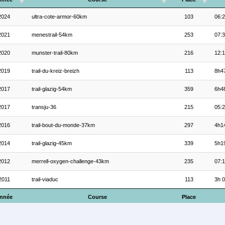
2024
ultra-cote-armor-60km
103
06:2
2021
menestrail-54km
253
07:3
2020
munster-trail-80km
216
12:1
2019
trail-du-kreiz-breizh
113
8h4
2017
trail-glazig-54km
359
6h4
2017
transju-36
215
05:2
2016
trail-bout-du-monde-37km
297
4h1
2014
trail-glazig-45km
339
5h1
2012
merrell-oxygen-challenge-43km
235
07:1
2011
trail-viaduc
113
3h 0
nnée
Course
Place