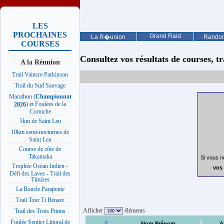
LES
PROCHAINES
Grand Raid
La R�union
Rando
COURSES
Consultez vos résultats de courses, trai
A la Réunion
Trail Vaincre Parkinson
Trail du Sud Sauvage
Marathon (
Championnat
) et Foulées de la
2026
Corniche
5km de Saint Leu
10km semi-nocturnes de
Saint Leu
Course de côte de
Takamaka
Si vous n
Trophée Océan Indien -
vos 
Défi des Laves - Trail des
Timizes
La Boucle Parapente
Trail Tour Ti Benare
Afficher
éléments
Trail des Trois Pitons
Foulée Sentier Littoral de
Nom Prénom
A