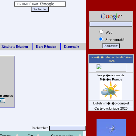
Web
Site runraid
Résultats Réunion
Hors Réunion
Diagonale
La m�t�o de ce
Jeudi 6 Aout
2026
les pr�visions de
M�t�o France
e toutes
Bulletin m�t�o complet
Carte cyclonique 2026
Rechercher
Temps
Cat
Commentaire