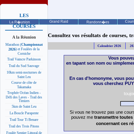
LES
PROCHAINES
Grand Raid
Cours
La R�union
Randonn�es
COURSES
Consultez vos résultats de courses, trai
A la Réunion
Marathon (
Championnat
Calendrier 2026
20
) et Foulées de la
2026
Corniche
Vous pouvez
Trail Vaincre Parkinson
en tapant son nom ou simplemen
Trail du Sud Sauvage
10km semi-nocturnes de
Saint Leu
En cas d'homonyme, vous pouv
Course de côte de
vous cherchez PUY 
Takamaka
Trophée Océan Indien -
touj
Défi des Laves - Trail des
Timizes
5km de Saint Leu
Si vous ne trouvez pas une cours
La Boucle Parapente
pouvez me
transmettre toutes
Trail Tour Ti Benare
concernant ces ré
Trail des Trois Pitons
Foulée Sentier Littoral de