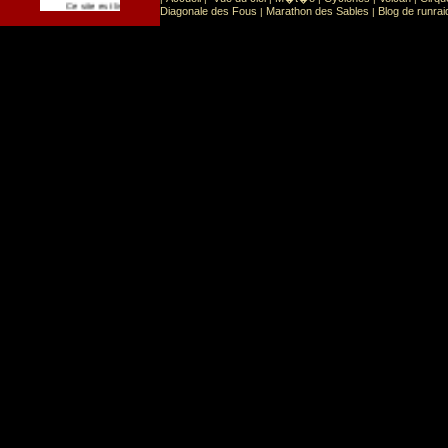
Sport
Sports extr�mes
Ce site est list� dans la cat�gorie
:
Diagonale des Fous
Marathon des Sables
Blog de runrai
|
|