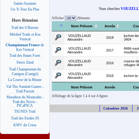
Sainte-Suzanne
Vous cherchez
VOUZELLA
Un Ti Tour En Plus
Afficher
éléments
Hors Réunion
Nom Prénom
Année
Cou
Trail des 6 Burons
Méribel Trails et Km
VOUZELLAUD
luchon-lat
2018
Vertical
Alexandre
3404
Championnat France
de
VOUZELLAUD
6666-saut
Km Vertical
2017
Alexandre
mouflons
Trail des Hauts Forts
VOUZELLAUD
course-d
Sierre Zinal
2016
Alexandre
refuges-
Trail Championnat du
Canigou (Canigó)
VOUZELLAUD
2016
luchon-la
Alexandre
La Course de la Rhune
Val Tho Summit Games -
Nom Prénom
Année
Cou
Trail Pursuit
Affichage de la ligne 1 à 4 sur 4 lignes
Marathon du Montcalm -
Trail des Novis -
PICaPICA
Calendrier 2026
2
TIGNES Trail
Trail des Etoiles 05
KMV du Criou