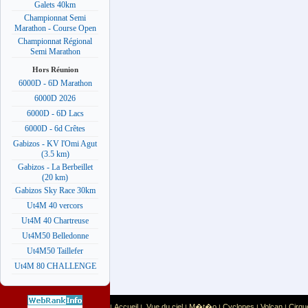
Galets 40km
Championnat Semi
Marathon - Course Open
Championnat Régional
Semi Marathon
Hors Réunion
6000D - 6D Marathon
6000D 2026
6000D - 6D Lacs
6000D - 6d Crêtes
Gabizos - KV l'Omi Agut
(3.5 km)
Gabizos - La Berbeillet
(20 km)
Gabizos Sky Race 30km
Ut4M 40 vercors
Ut4M 40 Chartreuse
Ut4M50 Belledonne
Ut4M50 Taillefer
Ut4M 80 CHALLENGE
Accueil
Vue du ciel
M�t�o
Cyclones
Volcan
Cirqu
|
|
|
|
|
|