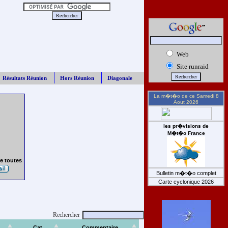
Web
Site runraid
Résultats Réunion
Hors Réunion
Diagonale
La m�t�o de ce
Samedi 8
Aout 2026
les pr�visions de
M�t�o France
e toutes
Bulletin m�t�o complet
Carte cyclonique 2026
Rechercher
Cat
Commentaire