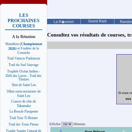
LES
PROCHAINES
Grand Raid
La R�union
Rando
COURSES
Consultez vos résultats de courses, trai
A la Réunion
Marathon (
Championnat
) et Foulées de la
2026
Corniche
Trail Vaincre Parkinson
Trail du Sud Sauvage
Trophée Océan Indien -
Défi des Laves - Trail des
Timizes
5km de Saint Leu
10km semi-nocturnes de
Si vous n
Saint Leu
vos 
Course de côte de
Takamaka
La Boucle Parapente
Trail Tour Ti Benare
Afficher
éléments
Trail des Trois Pitons
Foulée Sentier Littoral de
Nom Prénom