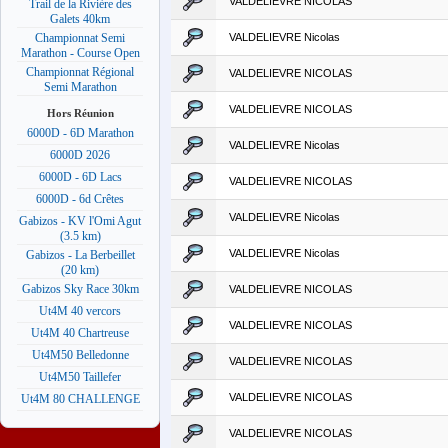
VALDELIEVRE NICOLAS
Trail de la Rivière des
Galets 40km
VALDELIEVRE Nicolas
Championnat Semi
Marathon - Course Open
Championnat Régional
VALDELIEVRE NICOLAS
Semi Marathon
VALDELIEVRE NICOLAS
Hors Réunion
6000D - 6D Marathon
VALDELIEVRE Nicolas
6000D 2026
6000D - 6D Lacs
VALDELIEVRE NICOLAS
6000D - 6d Crêtes
VALDELIEVRE Nicolas
Gabizos - KV l'Omi Agut
(3.5 km)
VALDELIEVRE Nicolas
Gabizos - La Berbeillet
(20 km)
Gabizos Sky Race 30km
VALDELIEVRE NICOLAS
Ut4M 40 vercors
VALDELIEVRE NICOLAS
Ut4M 40 Chartreuse
Ut4M50 Belledonne
VALDELIEVRE NICOLAS
Ut4M50 Taillefer
VALDELIEVRE NICOLAS
Ut4M 80 CHALLENGE
VALDELIEVRE NICOLAS