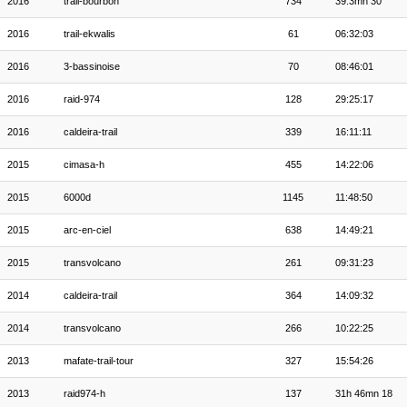
2016
trail-bourbon
734
39:3mn 30
2016
trail-ekwalis
61
06:32:03
2016
3-bassinoise
70
08:46:01
2016
raid-974
128
29:25:17
2016
caldeira-trail
339
16:11:11
2015
cimasa-h
455
14:22:06
2015
6000d
1145
11:48:50
2015
arc-en-ciel
638
14:49:21
2015
transvolcano
261
09:31:23
2014
caldeira-trail
364
14:09:32
2014
transvolcano
266
10:22:25
2013
mafate-trail-tour
327
15:54:26
2013
raid974-h
137
31h 46mn 18