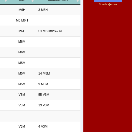
Fonds �cran
M6H
3 M6H
M5 M6H
M6H
UTMB Index= 411
M6M
M6M
M5M
M5M
14 M5M
M5M
9 M5M
V3M
55 V3M
V3M
13 V3M
V3M
4 V3M