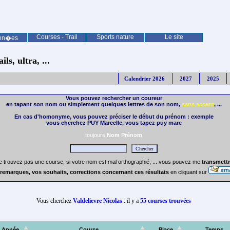
Courses - Trail
Sports nature
Le site
nn�es
ls, ultra, ...
Calendrier 2026
2027
2025
Vous pouvez rechercher un coureur
en tapant son nom ou simplement quelques lettres de son nom,
sans accent
, ...
En cas d'homonyme, vous pouvez préciser le début du prénom : exemple
vous cherchez PUY Marcelle, vous tapez puy marc
toujours
Nom Prénom
e trouvez pas une course, si votre nom est mal orthographié, ... vous pouvez me
transmettr
remarques, vos souhaits, corrections concernant ces résultats
en cliquant sur
Vous cherchez
Valdelievre Nicolas
: il y a
55 courses trouvées
Année
Course
Place
Temps