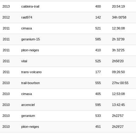
2013
caldeira-trail
400
20:54:19
2012
raid974
142
34h 00'58
2011
cimasa
521
12:36:08
2011
geranium-15
585
2h 32'39
2011
piton-neiges
410
3h 32'25
2011
vital
525
2h56'20
2011
trans-volcano
177
09:26:50
2010
trail-bourbon
555
27hv:00:55
2010
cimasa
405
12:53:08
2010
arcenciel
595
13:42:45
2010
geranium
533
2h22'57
2010
piton-neiges
451
2h29'27