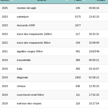
2025
montee-nid-aigle
246
04:06:16
2023
saintelyon
5175
13:42:15
2023
dossards-GRR
1677
2023
trace-des-maquisards-100km
217
20:32:31
2022
trace-des-maquisards-80km
159
15:08:09
2021
aiguilles-rouges-50km
491
11h53'46
2019
transdimitile
385
05:50:21
2019
kalla
455
03:16:57
2019
diagonale
1902
61:58:12
2019
cimasa
636
12:35:15
2019
courchevel-xtrail-54km
111
17:52:25
2019
trail-tour-des-cirques
118
15:27:54