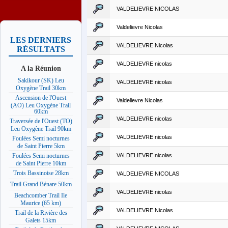
VALDELIEVRE NICOLAS
Valdelievre Nicolas
LES DERNIERS
VALDELIEVRE Nicolas
RÉSULTATS
VALDELIEVRE nicolas
A la Réunion
Sakikour (SK) Leu
VALDELIEVRE nicolas
Oxygène Trail 30km
Ascension de l'Ouest
Valdelievre Nicolas
(AO) Leu Oxygène Trail
60km
VALDELIEVRE nicolas
Traversée de l'Ouest (TO)
Leu Oxygène Trail 90km
VALDELIEVRE nicolas
Foulées Semi nocturnes
de Saint Pierre 5km
VALDELIEVRE nicolas
Foulées Semi nocturnes
de Saint Pierre 10km
Trois Bassinoise 28km
VALDELIEVRE NICOLAS
Trail Grand Bénare 50km
VALDELIEVRE nicolas
Beachcomber Trail Ile
Maurice (65 km)
VALDELIEVRE Nicolas
Trail de la Rivière des
Galets 15km