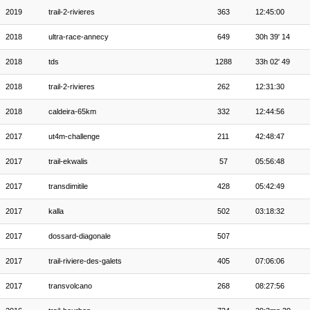
2019
trail-2-rivieres
363
12:45:00
2018
ultra-race-annecy
649
30h 39' 14
2018
tds
1288
33h 02' 49
2018
trail-2-rivieres
262
12:31:30
2018
caldeira-65km
332
12:44:56
2017
ut4m-challenge
211
42:48:47
2017
trail-ekwalis
57
05:56:48
2017
transdimitile
428
05:42:49
2017
kalla
502
03:18:32
2017
dossard-diagonale
507
2017
trail-riviere-des-galets
405
07:06:06
2017
transvolcano
268
08:27:56