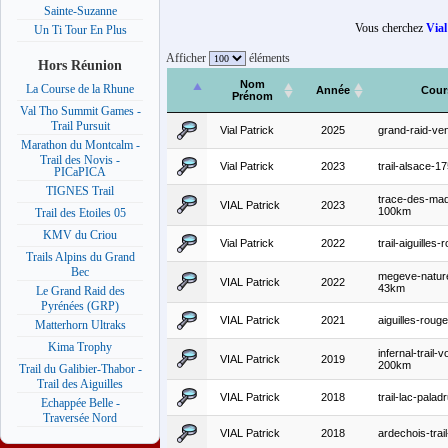
Sainte-Suzanne
Vous cherchez
Vial
Un Ti Tour En Plus
Afficher
éléments
Hors Réunion
Nom
La Course de la Rhune
Année
Cour
Prénom
Val Tho Summit Games -
Trail Pursuit
Vial Patrick
2025
grand-raid-v
Marathon du Montcalm -
Trail des Novis -
Vial Patrick
2023
trail-alsace-1
PICaPICA
TIGNES Trail
trace-des-maq
VIAL Patrick
2023
100km
Trail des Etoiles 05
KMV du Criou
Vial Patrick
2022
trail-aiguilles
Trails Alpins du Grand
Bec
megeve-nature-
VIAL Patrick
2022
43km
Le Grand Raid des
Pyrénées (GRP)
VIAL Patrick
2021
aiguilles-rou
Matterhorn Ultraks
Kima Trophy
infernal-trail-
VIAL Patrick
2019
200km
Trail du Galibier-Thabor -
Trail des Aiguilles
VIAL Patrick
2018
trail-lac-pala
Echappée Belle -
Traversée Nord
VIAL Patrick
2018
ardechois-trai