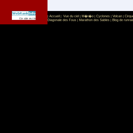
Accueil
Vue du ciel
M�t�o
Cyclones
Volcan
Cirqu
|
|
|
|
|
|
Sport
Sports extr�mes
Ce site est list� dans la cat�gorie
:
Diagonale des Fous
Marathon des Sables
Blog de runrai
|
|