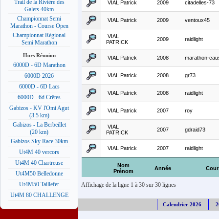
Trail de la Rivière des
VIAL Patrick
2009
citadelles-73
Galets 40km
Championnat Semi
VIAL Patrick
2009
ventoux45
Marathon - Course Open
Championnat Régional
VIAL
2009
raidlight
PATRICK
Semi Marathon
Hors Réunion
VIAL Patrick
2008
marathon-cau
6000D - 6D Marathon
VIAL Patrick
2008
gr73
6000D 2026
6000D - 6D Lacs
VIAL Patrick
2008
raidlight
6000D - 6d Crêtes
Gabizos - KV l'Omi Agut
VIAL Patrick
2007
roy
(3.5 km)
Gabizos - La Berbeillet
VIAL
2007
gdraid73
(20 km)
PATRICK
Gabizos Sky Race 30km
VIAL Patrick
2007
raidlight
Ut4M 40 vercors
Ut4M 40 Chartreuse
Nom
Année
Cour
Prénom
Ut4M50 Belledonne
Ut4M50 Taillefer
Affichage de la ligne 1 à 30 sur 30 lignes
Ut4M 80 CHALLENGE
Calendrier 2026
2