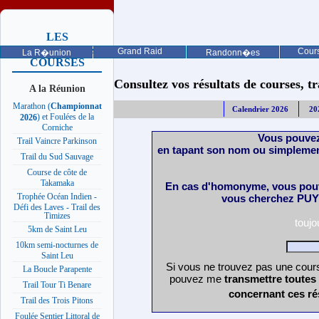
LES
PROCHAINES
Grand Raid
Cours
La R�union
Randonn�es
COURSES
Consultez vos résultats de courses, trai
A la Réunion
Marathon (
Championnat
Calendrier 2026
20
) et Foulées de la
2026
Corniche
Vous pouvez
Trail Vaincre Parkinson
en tapant son nom ou simplemen
Trail du Sud Sauvage
Course de côte de
Takamaka
En cas d'homonyme, vous pouv
Trophée Océan Indien -
vous cherchez PUY 
Défi des Laves - Trail des
Timizes
touj
5km de Saint Leu
10km semi-nocturnes de
Saint Leu
Si vous ne trouvez pas une cours
La Boucle Parapente
pouvez me
transmettre toutes
Trail Tour Ti Benare
concernant ces ré
Trail des Trois Pitons
Foulée Sentier Littoral de