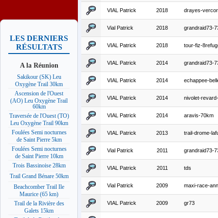
VIAL Patrick
2018
drayes-verco
Vial Patrick
2018
grandraid73-
LES DERNIERS
VIAL Patrick
2018
tour-fiz-8refu
RÉSULTATS
VIAL Patrick
2014
grandraid73-
A la Réunion
Sakikour (SK) Leu
VIAL Patrick
2014
echappee-bel
Oxygène Trail 30km
Ascension de l'Ouest
VIAL Patrick
2014
nivolet-revar
(AO) Leu Oxygène Trail
60km
VIAL Patrick
2014
aravis-70km
Traversée de l'Ouest (TO)
Leu Oxygène Trail 90km
Foulées Semi nocturnes
VIAL Patrick
2013
trail-drome-l
de Saint Pierre 5km
Foulées Semi nocturnes
Vial Patrick
2011
grandraid73-
de Saint Pierre 10km
Trois Bassinoise 28km
VIAL Patrick
2011
tds
Trail Grand Bénare 50km
Vial Patrick
2009
maxi-race-an
Beachcomber Trail Ile
Maurice (65 km)
VIAL Patrick
2009
gr73
Trail de la Rivière des
Galets 15km