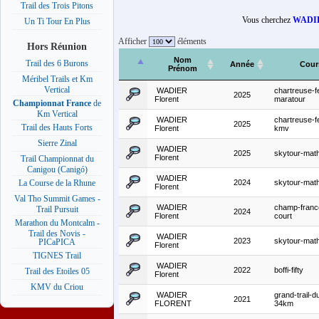
Trail des Trois Pitons
Vous cherchez
WADIE
Un Ti Tour En Plus
Afficher
éléments
Hors Réunion
Nom
Trail des 6 Burons
Année
Cour
Prénom
Méribel Trails et Km
Vertical
WADIER
chartreuse-fe
2025
Florent
maratour
Championnat France
de
Km Vertical
WADIER
chartreuse-fe
2025
Trail des Hauts Forts
Florent
kmv
Sierre Zinal
WADIER
2025
skytour-mat
Florent
Trail Championnat du
Canigou (Canigó)
WADIER
2024
skytour-mat
La Course de la Rhune
Florent
Val Tho Summit Games -
WADIER
champ-france
Trail Pursuit
2024
Florent
court
Marathon du Montcalm -
Trail des Novis -
WADIER
2023
skytour-mat
PICaPICA
Florent
TIGNES Trail
WADIER
2022
boffi-fifty
Trail des Etoiles 05
Florent
KMV du Criou
WADIER
grand-trail-d
2021
FLORENT
34km