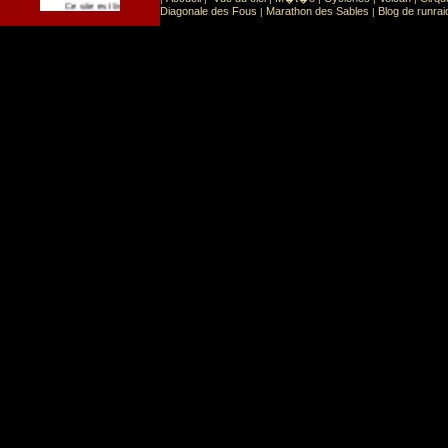
Sport
Sports extr�mes
Ce site est list� dans la cat�gorie
:
Diagonale des Fous
Marathon des Sables
Blog de runrai
|
|