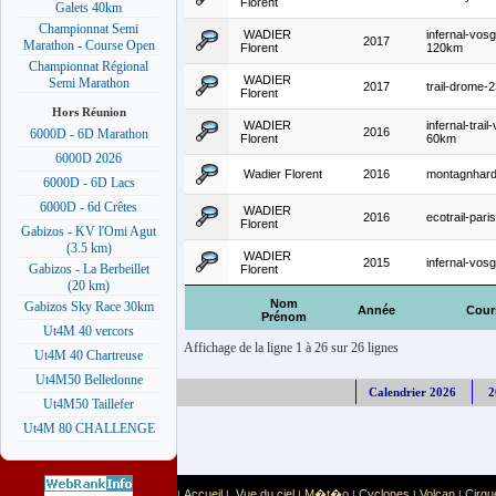
Florent
Galets 40km
Championnat Semi
WADIER
infernal-vos
2017
Marathon - Course Open
Florent
120km
Championnat Régional
WADIER
Semi Marathon
2017
trail-drome-
Florent
Hors Réunion
WADIER
infernal-trai
2016
6000D - 6D Marathon
Florent
60km
6000D 2026
Wadier Florent
2016
montagnhard
6000D - 6D Lacs
6000D - 6d Crêtes
WADIER
2016
ecotrail-par
Florent
Gabizos - KV l'Omi Agut
(3.5 km)
WADIER
2015
infernal-vo
Gabizos - La Berbeillet
Florent
(20 km)
Nom
Gabizos Sky Race 30km
Année
Cour
Prénom
Ut4M 40 vercors
Affichage de la ligne 1 à 26 sur 26 lignes
Ut4M 40 Chartreuse
Ut4M50 Belledonne
Calendrier 2026
2
Ut4M50 Taillefer
Ut4M 80 CHALLENGE
Accueil
Vue du ciel
M�t�o
Cyclones
Volcan
Cirqu
|
|
|
|
|
|