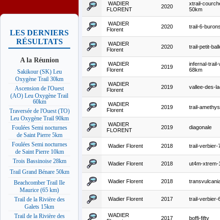
WADIER
xtrail-courch
2020
FLORENT
50km
WADIER
2020
trail-6-buro
Florent
LES DERNIERS
RÉSULTATS
WADIER
2020
trail-petit-b
Florent
A la Réunion
WADIER
infernal-trai
2019
Florent
68km
Sakikour (SK) Leu
Oxygène Trail 30km
WADIER
2019
vallee-des-l
Ascension de l'Ouest
Florent
(AO) Leu Oxygène Trail
60km
WADIER
2019
trail-amethy
Florent
Traversée de l'Ouest (TO)
Leu Oxygène Trail 90km
WADIER
2019
diagonale
Foulées Semi nocturnes
FLORENT
de Saint Pierre 5km
Foulées Semi nocturnes
Wadier Florent
2018
trail-verbier
de Saint Pierre 10km
Trois Bassinoise 28km
Wadier Florent
2018
ut4m-xtrem
Trail Grand Bénare 50km
Wadier Florent
2018
transvulcani
Beachcomber Trail Ile
Maurice (65 km)
Wadier Florent
2017
trail-verbier
Trail de la Rivière des
Galets 15km
WADIER
Trail de la Rivière des
2017
boffi-fifty