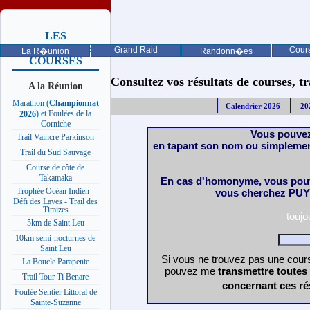
LES
PROCHAINES
Grand Raid
Cours
La R�union
Randonn�es
COURSES
Consultez vos résultats de courses, trai
A la Réunion
Marathon (
Championnat
Calendrier 2026
20
) et Foulées de la
2026
Corniche
Vous pouvez
Trail Vaincre Parkinson
en tapant son nom ou simplemen
Trail du Sud Sauvage
Course de côte de
Takamaka
En cas d'homonyme, vous pouv
Trophée Océan Indien -
vous cherchez PUY 
Défi des Laves - Trail des
Timizes
touj
5km de Saint Leu
10km semi-nocturnes de
Saint Leu
Si vous ne trouvez pas une cours
La Boucle Parapente
pouvez me
transmettre toutes
Trail Tour Ti Benare
concernant ces ré
Foulée Sentier Littoral de
Sainte-Suzanne