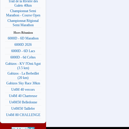
Trail de la Rivière des
Galets 40km
Championnat Semi
Marathon - Course Open
Championnat Régional
Semi Marathon
Hors Réunion
6000D - 6D Marathon
6000D 2026
6000D - 6D Lacs
6000D - 6d Crêtes
Gabizos - KV l'Omi Agut
(3.5 km)
Gabizos - La Berbeillet
(20 km)
Gabizos Sky Race 30km
Ut4M 40 vercors
Ut4M 40 Chartreuse
Ut4M50 Belledonne
Ut4M50 Taillefer
Ut4M 80 CHALLENGE