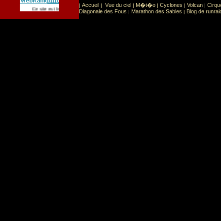
Accueil
Vue du ciel
M�t�o
Cyclones
Volcan
Cirqu
|
|
|
|
|
|
Sport
Sports extr�mes
Ce site est list� dans la cat�gorie
:
Diagonale des Fous
Marathon des Sables
Blog de runrai
|
|