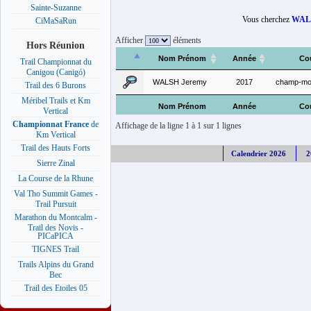
Sainte-Suzanne
Vous cherchez
WALS
CiMaSaRun
Afficher
éléments
Hors Réunion
Nom Prénom
Année
Co
Trail Championnat du
Canigou (Canigó)
WALSH Jeremy
2017
champ-mon
Trail des 6 Burons
Méribel Trails et Km
Nom Prénom
Année
Co
Vertical
Championnat France
de
Affichage de la ligne 1 à 1 sur 1 lignes
Km Vertical
Trail des Hauts Forts
Calendrier 2026
2
Sierre Zinal
La Course de la Rhune
Val Tho Summit Games -
Trail Pursuit
Marathon du Montcalm -
Trail des Novis -
PICaPICA
TIGNES Trail
Trails Alpins du Grand
Bec
Trail des Etoiles 05