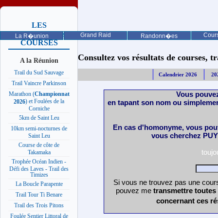
LES
PROCHAINES
Grand Raid
Cours
La R�union
Randonn�es
COURSES
Consultez vos résultats de courses, trai
A la Réunion
Trail du Sud Sauvage
Calendrier 2026
20
Trail Vaincre Parkinson
Vous pouvez
Marathon (
Championnat
) et Foulées de la
en tapant son nom ou simplemen
2026
Corniche
5km de Saint Leu
En cas d'homonyme, vous pouv
10km semi-nocturnes de
vous cherchez PUY 
Saint Leu
Course de côte de
touj
Takamaka
Trophée Océan Indien -
Défi des Laves - Trail des
Timizes
Si vous ne trouvez pas une cours
La Boucle Parapente
pouvez me
transmettre toutes
Trail Tour Ti Benare
concernant ces ré
Trail des Trois Pitons
Foulée Sentier Littoral de