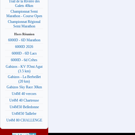
Trail de la Rivière des
Galets 40km
Championnat Semi
Marathon - Course Open
Championnat Régional
Semi Marathon
Hors Réunion
6000D - 6D Marathon
6000D 2026
6000D - 6D Lacs
6000D - 6d Crêtes
Gabizos - KV l'Omi Agut
(3.5 km)
Gabizos - La Berbeillet
(20 km)
Gabizos Sky Race 30km
Ut4M 40 vercors
Ut4M 40 Chartreuse
Ut4M50 Belledonne
Ut4M50 Taillefer
Ut4M 80 CHALLENGE