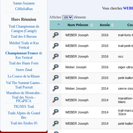
Sainte-Suzanne
Vous cherchez
WEBE
CiMaSaRun
Afficher
éléments
Hors Réunion
Nom Prénom
Année
Cou
Trail Championnat du
Canigou (Canigó)
WEBER Joseph
2016
trail-fort
Trail des 6 Burons
Méribel Trails et Km
WEBER Joseph
2016
trail-petit-
Vertical
Championnat France
de
WEBER Joseph
2016
occ
Km Vertical
Trail des Hauts Forts
Weber Joseph
2016
eiger-ult
Sierre Zinal
La Course de la Rhune
WEBER Joseph
2015
petit-ballo
Val Tho Summit Games -
Trail Pursuit
Weber Joseph
2014
sierre-zina
Marathon du Montcalm -
Trail des Novis -
marathon
WEBER Joseph
2014
PICaPICA
blanc
TIGNES Trail
trail-marc
WEBER Joseph
2014
Trails Alpins du Grand
31km
Bec
Trail des Etoiles 05
WEBER Joseph
2014
petit-ballo