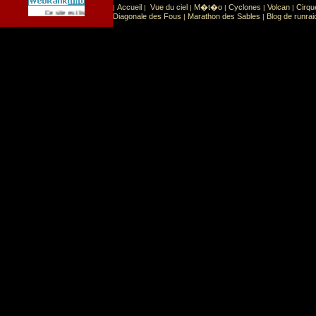
Accueil
Vue du ciel
M�t�o
Cyclones
Volcan
Cirqu
|
|
|
|
|
|
Sport
Sports extr�mes
Ce site est list� dans la cat�gorie
:
Diagonale des Fous
Marathon des Sables
Blog de runrai
|
|