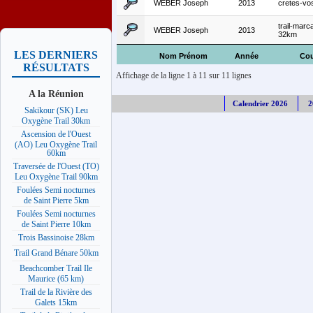
WEBER Joseph
2013
cretes-vo
trail-marc
WEBER Joseph
2013
32km
LES DERNIERS
Nom Prénom
Année
Cou
RÉSULTATS
Affichage de la ligne 1 à 11 sur 11 lignes
A la Réunion
Calendrier 2026
2
Sakikour (SK) Leu
Oxygène Trail 30km
Ascension de l'Ouest
(AO) Leu Oxygène Trail
60km
Traversée de l'Ouest (TO)
Leu Oxygène Trail 90km
Foulées Semi nocturnes
de Saint Pierre 5km
Foulées Semi nocturnes
de Saint Pierre 10km
Trois Bassinoise 28km
Trail Grand Bénare 50km
Beachcomber Trail Ile
Maurice (65 km)
Trail de la Rivière des
Galets 15km