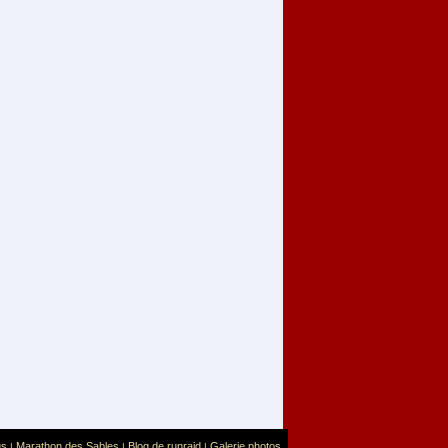
us
Marathon des Sables
Blog de runraid
Galerie photos
|
|
|