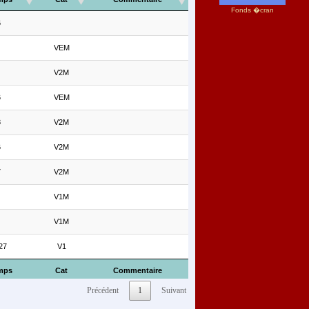
Fonds �cran
6
VEM
V2M
6
VEM
8
V2M
6
V2M
7
V2M
V1M
V1M
27
V1
mps
Cat
Commentaire
Précédent
1
Suivant