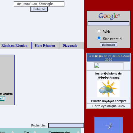
Web
Site runraid
Résultats Réunion
Hors Réunion
Diagonale
La m�t�o de ce
Jeudi 6 Aout
2026
les pr�visions de
M�t�o France
e toutes
Bulletin m�t�o complet
Carte cyclonique 2026
Rechercher
mps
Cat
Commentaire