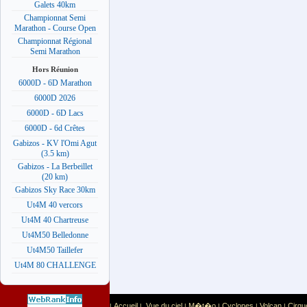
Galets 40km
Championnat Semi
Marathon - Course Open
Championnat Régional
Semi Marathon
Hors Réunion
6000D - 6D Marathon
6000D 2026
6000D - 6D Lacs
6000D - 6d Crêtes
Gabizos - KV l'Omi Agut
(3.5 km)
Gabizos - La Berbeillet
(20 km)
Gabizos Sky Race 30km
Ut4M 40 vercors
Ut4M 40 Chartreuse
Ut4M50 Belledonne
Ut4M50 Taillefer
Ut4M 80 CHALLENGE
Accueil
Vue du ciel
M�t�o
Cyclones
Volcan
Cirqu
|
|
|
|
|
|