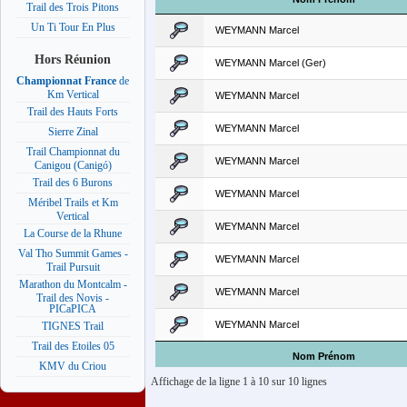
Trail des Trois Pitons
Un Ti Tour En Plus
WEYMANN Marcel
Hors Réunion
WEYMANN Marcel (Ger)
Championnat France
de
Km Vertical
WEYMANN Marcel
Trail des Hauts Forts
WEYMANN Marcel
Sierre Zinal
Trail Championnat du
WEYMANN Marcel
Canigou (Canigó)
Trail des 6 Burons
WEYMANN Marcel
Méribel Trails et Km
Vertical
WEYMANN Marcel
La Course de la Rhune
Val Tho Summit Games -
WEYMANN Marcel
Trail Pursuit
Marathon du Montcalm -
WEYMANN Marcel
Trail des Novis -
PICaPICA
WEYMANN Marcel
TIGNES Trail
Trail des Etoiles 05
Nom Prénom
KMV du Criou
Affichage de la ligne 1 à 10 sur 10 lignes