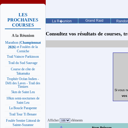
LES
PROCHAINES
Grand Raid
La R�union
Rando
COURSES
Consultez vos résultats de courses, trai
A la Réunion
Marathon (
Championnat
) et Foulées de la
2026
Corniche
Trail Vaincre Parkinson
Trail du Sud Sauvage
Course de côte de
Takamaka
Trophée Océan Indien -
Défi des Laves - Trail des
Timizes
Si vous n
5km de Saint Leu
vos 
10km semi-nocturnes de
Saint Leu
La Boucle Parapente
Trail Tour Ti Benare
Afficher
éléments
Foulée Sentier Littoral de
Sainte-Suzanne
Nom Prénom