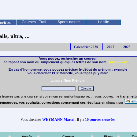
Courses - Trail
Sports nature
Le site
nn�es
ls, ultra, ...
Calendrier 2026
2027
2025
Vous pouvez rechercher un coureur
en tapant son nom ou simplement quelques lettres de son nom,
sans accent
, ...
En cas d'homonyme, vous pouvez préciser le début du prénom : exemple
vous cherchez PUY Marcelle, vous tapez puy marc
toujours
Nom Prénom
e trouvez pas une course, si votre nom est mal orthographié, ... vous pouvez me
transmettr
remarques, vos souhaits, corrections concernant ces résultats
en cliquant sur
Vous cherchez
WEYMANN Marcel
: il y a
10 courses trouvées
Année
Course
Place
Te