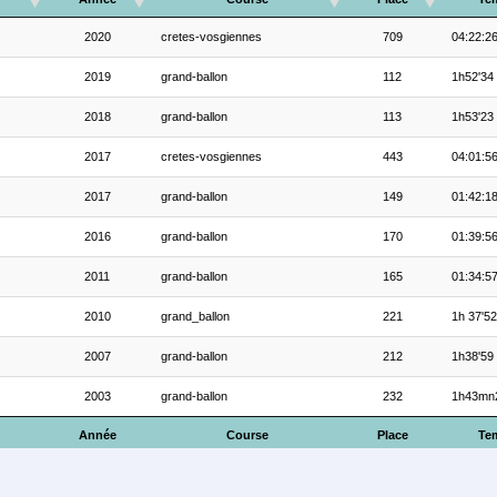
2020
cretes-vosgiennes
709
04:22:2
2019
grand-ballon
112
1h52'34
2018
grand-ballon
113
1h53'23
2017
cretes-vosgiennes
443
04:01:5
2017
grand-ballon
149
01:42:1
2016
grand-ballon
170
01:39:5
2011
grand-ballon
165
01:34:5
2010
grand_ballon
221
1h 37'52
2007
grand-ballon
212
1h38'59
2003
grand-ballon
232
1h43mn
Année
Course
Place
Te