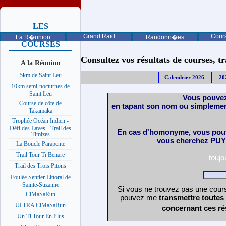
LES
PROCHAINES
Grand Raid
Cours
La R�union
Randonn�es
COURSES
Consultez vos résultats de courses, trai
A la Réunion
5km de Saint Leu
Calendrier 2026
20
10km semi-nocturnes de
Saint Leu
Vous pouvez
Course de côte de
en tapant son nom ou simplemen
Takamaka
Trophée Océan Indien -
Défi des Laves - Trail des
En cas d'homonyme, vous pouv
Timizes
vous cherchez PUY 
La Boucle Parapente
Trail Tour Ti Benare
touj
Trail des Trois Pitons
Foulée Sentier Littoral de
Sainte-Suzanne
Si vous ne trouvez pas une cours
CiMaSaRun
pouvez me
transmettre toutes
ULTRA CiMaSaRun
concernant ces ré
Un Ti Tour En Plus