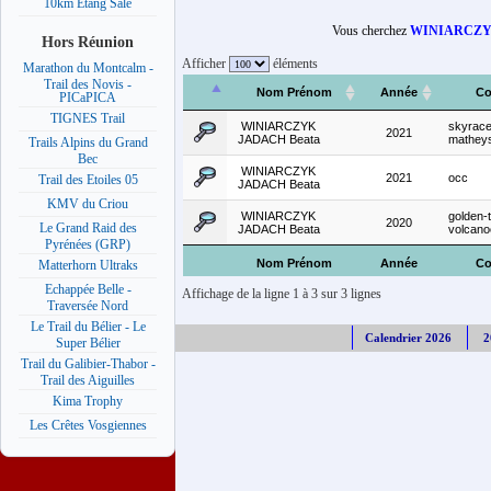
10km Etang Salé
Vous cherchez
WINIARCZYK
Hors Réunion
Afficher
éléments
Marathon du Montcalm -
Trail des Novis -
Nom Prénom
Année
Co
PICaPICA
TIGNES Trail
WINIARCZYK
skyrace
2021
JADACH Beata
mathey
Trails Alpins du Grand
Bec
WINIARCZYK
2021
occ
Trail des Etoiles 05
JADACH Beata
KMV du Criou
WINIARCZYK
golden-t
2020
Le Grand Raid des
JADACH Beata
volcanoe
Pyrénées (GRP)
Nom Prénom
Année
Co
Matterhorn Ultraks
Echappée Belle -
Affichage de la ligne 1 à 3 sur 3 lignes
Traversée Nord
Le Trail du Bélier - Le
Calendrier 2026
2
Super Bélier
Trail du Galibier-Thabor -
Trail des Aiguilles
Kima Trophy
Les Crêtes Vosgiennes