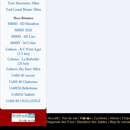
Trois Bassinoise 28km
Trail Grand Bénare 50km
Hors Réunion
6000D - 6D Marathon
6000D 2026
6000D - 6D Lacs
6000D - 6d Crêtes
Gabizos - KV l'Omi Agut
(3.5 km)
Gabizos - La Berbeillet
(20 km)
Gabizos Sky Race 30km
Ut4M 40 vercors
Ut4M 40 Chartreuse
Ut4M50 Belledonne
Ut4M50 Taillefer
Ut4M 80 CHALLENGE
Accueil
Vue du ciel
M�t�o
Cyclones
Volcan
Cirqu
|
|
|
|
|
|
Sport
Sports extr�mes
Ce site est list� dans la cat�gorie
:
Diagonale des Fous
Marathon des Sables
Blog de runrai
|
|