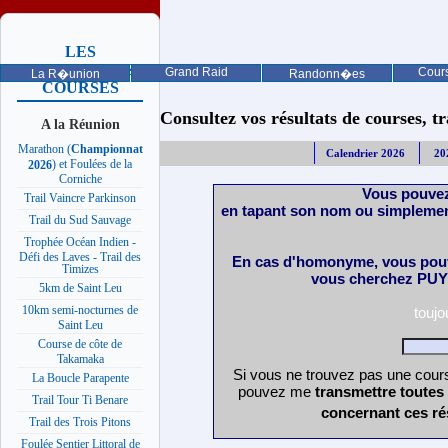
LES
PROCHAINES
Grand Raid
Cours
La R�union
Randonn�es
COURSES
Consultez vos résultats de courses, trai
A la Réunion
Marathon (
Championnat
Calendrier 2026
20
) et Foulées de la
2026
Corniche
Vous pouvez
Trail Vaincre Parkinson
en tapant son nom ou simplemen
Trail du Sud Sauvage
Trophée Océan Indien -
Défi des Laves - Trail des
En cas d'homonyme, vous pouv
Timizes
vous cherchez PUY 
5km de Saint Leu
10km semi-nocturnes de
touj
Saint Leu
Course de côte de
Takamaka
Si vous ne trouvez pas une cours
La Boucle Parapente
pouvez me
transmettre toutes
Trail Tour Ti Benare
concernant ces ré
Trail des Trois Pitons
Foulée Sentier Littoral de