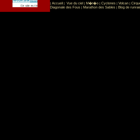
Accueil
Vue du ciel
M�t�o
Cyclones
Volcan
Cirqu
|
|
|
|
|
|
Sport
Sports extr�mes
Ce site est list� dans la cat�gorie
:
Diagonale des Fous
Marathon des Sables
Blog de runrai
|
|