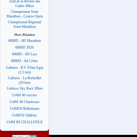
Trail de la Rivière des
Galets 40km
Championnat Semi
Marathon - Course Open
Championnat Régional
Semi Marathon
Hors Réunion
6000D - 6D Marathon
6000D 2026
6000D - 6D Lacs
6000D - 6d Crêtes
Gabizos - KV l'Omi Agut
(3.5 km)
Gabizos - La Berbeillet
(20 km)
Gabizos Sky Race 30km
Ut4M 40 vercors
Ut4M 40 Chartreuse
Ut4M50 Belledonne
Ut4M50 Taillefer
Ut4M 80 CHALLENGE