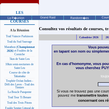
LES
PROCHAINES
Grand Raid
Cours
La R�union
Randonn�es
COURSES
Consultez vos résultats de courses, trai
A la Réunion
Trail Vaincre Parkinson
Calendrier 2026
20
Trail du Sud Sauvage
Vous pouvez
Marathon (
Championnat
) et Foulées de la
en tapant son nom ou simplemen
2026
Corniche
5km de Saint Leu
En cas d'homonyme, vous pouv
10km semi-nocturnes de
vous cherchez PUY 
Saint Leu
Course de côte de
touj
Takamaka
Trophée Océan Indien -
Défi des Laves - Trail des
Timizes
Si vous ne trouvez pas une cours
La Boucle Parapente
pouvez me
transmettre toutes
Trail Tour Ti Benare
concernant ces ré
Trail des Trois Pitons
Foulée Sentier Littoral de