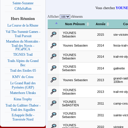
Sainte-Suzanne
Vous cherchez
YOUNES
CiMaSaRun
Afficher
éléments
Hors Réunion
Nom Prénom
Année
Co
La Course de la Rhune
Val Tho Summit Games -
YOUNES
2015
ste-victoi
Trail Pursuit
Sebastien
Marathon du Montcalm -
Younes Sebastien
2014
festa-trail-
Trail des Novis -
PICaPICA
TIGNES Trail
YOUNES
2014
trail-mt-o
Sebastien
Trails Alpins du Grand
Bec
YOUNES
2014
galinette
Sebastien
Trail des Etoiles 05
KMV du Criou
grand-rai
Younes Sebastien
2013
100km
Le Grand Raid des
Pyrénées (GRP)
YOUNES
2013
trail-mt-o
Matterhorn Ultraks
Sebastien
Kima Trophy
YOUNES
2011
camp-ces
SeBASTIEN
Trail du Galibier-Thabor -
Trail des Aiguilles
YOUNES
Echappée Belle -
2011
sainte-vict
Sebastien
Traversée Nord
YOUNES
2010
victoire