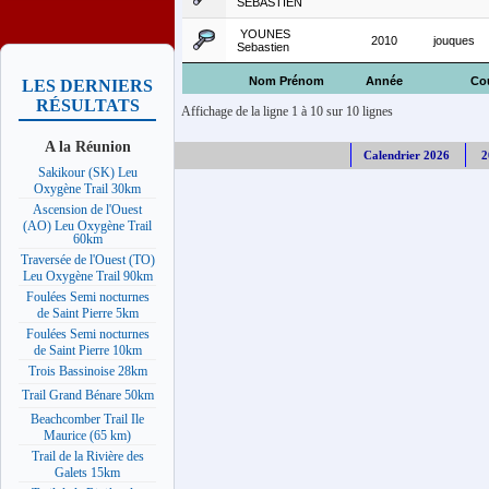
SEBASTIEN
YOUNES
2010
jouques
Sebastien
Nom Prénom
Année
Co
LES DERNIERS
RÉSULTATS
Affichage de la ligne 1 à 10 sur 10 lignes
A la Réunion
Calendrier 2026
2
Sakikour (SK) Leu
Oxygène Trail 30km
Ascension de l'Ouest
(AO) Leu Oxygène Trail
60km
Traversée de l'Ouest (TO)
Leu Oxygène Trail 90km
Foulées Semi nocturnes
de Saint Pierre 5km
Foulées Semi nocturnes
de Saint Pierre 10km
Trois Bassinoise 28km
Trail Grand Bénare 50km
Beachcomber Trail Ile
Maurice (65 km)
Trail de la Rivière des
Galets 15km