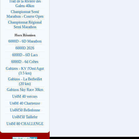
Trail de la Rivière des
Galets 40km
Championnat Semi
Marathon - Course Open
Championnat Régional
Semi Marathon
Hors Réunion
6000D - 6D Marathon
6000D 2026
6000D - 6D Lacs
6000D - 6d Crêtes
Gabizos - KV l'Omi Agut
(3.5 km)
Gabizos - La Berbeillet
(20 km)
Gabizos Sky Race 30km
Ut4M 40 vercors
Ut4M 40 Chartreuse
Ut4M50 Belledonne
Ut4M50 Taillefer
Ut4M 80 CHALLENGE