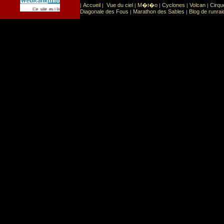
Accueil
Vue du ciel
M�t�o
Cyclones
Volcan
Cirqu
|
|
|
|
|
|
Sport
Sports extr�mes
Ce site est list� dans la cat�gorie
:
Diagonale des Fous
Marathon des Sables
Blog de runrai
|
|