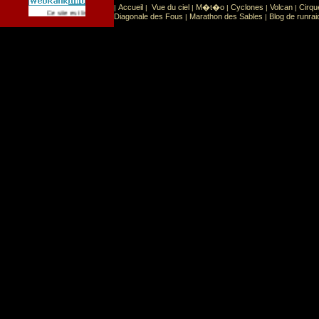
Accueil
Vue du ciel
M�t�o
Cyclones
Volcan
Cirqu
|
|
|
|
|
|
Sport
Sports extr�mes
Ce site est list� dans la cat�gorie
:
Diagonale des Fous
Marathon des Sables
Blog de runrai
|
|