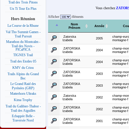
Trail des Trois Pitons
Vous cherchez
ZATORS
Un Ti Tour En Plus
Afficher
éléments
Hors Réunion
Nom
La Course de la Rhune
Année
Cou
Prénom
Val Tho Summit Games -
Trail Pursuit
Zatorska
champ-euro
2005
Izabela
montagne-f
Marathon du Montcalm -
Trail des Novis -
ZATORSKA
champ-mon
PICaPICA
2004
Izabela
montagne-f
TIGNES Trail
ZATORSKA
champ-euro
Trail des Etoiles 05
2004
Izabela
montagne-f
KMV du Criou
ZATORSKA
champ-mon
2003
Trails Alpins du Grand
Izabela
montagne-f
Bec
Le Grand Raid des
ZATORSKA
champ-euro
2003
Izabela
montagne-f
Pyrénées (GRP)
Matterhorn Ultraks
Zatorska
champ-mon
2002
Izabela
montagne-f
Kima Trophy
Trail du Galibier-Thabor -
ZATORSKA
champ-euro
2002
Trail des Aiguilles
Izabela
montagne-f
Echappée Belle -
ZATORSKA
champ-euro
Traversée Nord
2001
Izabela
montagne-f