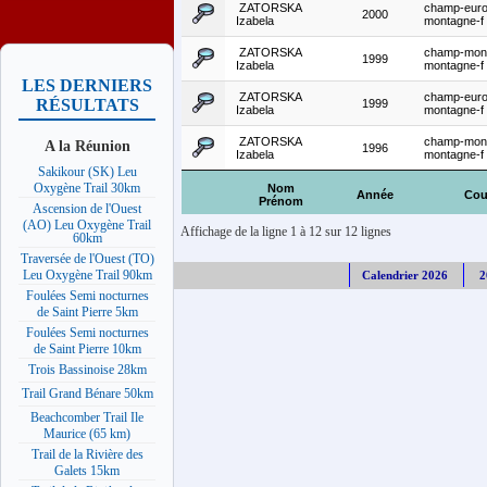
ZATORSKA
champ-euro
2000
Izabela
montagne-f
ZATORSKA
champ-mon
1999
Izabela
montagne-f
LES DERNIERS
ZATORSKA
champ-euro
RÉSULTATS
1999
Izabela
montagne-f
ZATORSKA
champ-mon
A la Réunion
1996
Izabela
montagne-f
Sakikour (SK) Leu
Oxygène Trail 30km
Nom
Année
Cou
Prénom
Ascension de l'Ouest
(AO) Leu Oxygène Trail
Affichage de la ligne 1 à 12 sur 12 lignes
60km
Traversée de l'Ouest (TO)
Leu Oxygène Trail 90km
Calendrier 2026
2
Foulées Semi nocturnes
de Saint Pierre 5km
Foulées Semi nocturnes
de Saint Pierre 10km
Trois Bassinoise 28km
Trail Grand Bénare 50km
Beachcomber Trail Ile
Maurice (65 km)
Trail de la Rivière des
Galets 15km