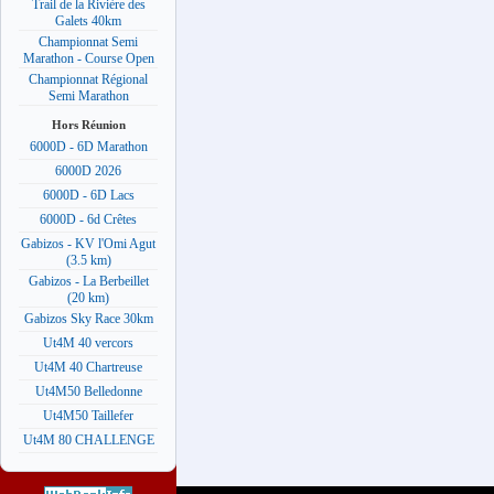
Trail de la Rivière des
Galets 40km
Championnat Semi
Marathon - Course Open
Championnat Régional
Semi Marathon
Hors Réunion
6000D - 6D Marathon
6000D 2026
6000D - 6D Lacs
6000D - 6d Crêtes
Gabizos - KV l'Omi Agut
(3.5 km)
Gabizos - La Berbeillet
(20 km)
Gabizos Sky Race 30km
Ut4M 40 vercors
Ut4M 40 Chartreuse
Ut4M50 Belledonne
Ut4M50 Taillefer
Ut4M 80 CHALLENGE