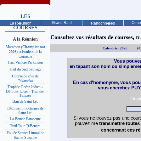
LES
PROCHAINES
Grand Raid
Cours
La R�union
Randonn�es
COURSES
Consultez vos résultats de courses, trai
A la Réunion
Marathon (
Championnat
Calendrier 2026
20
) et Foulées de la
2026
Corniche
Vous pouvez
Trail Vaincre Parkinson
en tapant son nom ou simplemen
Trail du Sud Sauvage
Course de côte de
Takamaka
En cas d'homonyme, vous pouv
Trophée Océan Indien -
vous cherchez PUY 
Défi des Laves - Trail des
Timizes
touj
5km de Saint Leu
10km semi-nocturnes de
Saint Leu
Si vous ne trouvez pas une cours
La Boucle Parapente
pouvez me
transmettre toutes
Trail Tour Ti Benare
concernant ces ré
Foulée Sentier Littoral de
Sainte-Suzanne