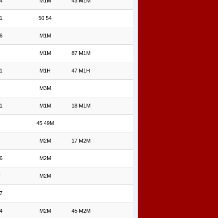
4
M1M
43 M1M
1
50 54
6
M1M
M1M
87 M1M
1
M1H
47 M1H
M3M
1
M1M
18 M1M
45 49M
M2M
17 M2M
6
M2M
7
M2M
7
4
M2M
45 M2M