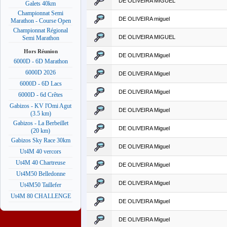
DE OLIVEIRA MIGUEL
Galets 40km
Championnat Semi
DE OLIVEIRA miguel
Marathon - Course Open
Championnat Régional
DE OLIVEIRA MIGUEL
Semi Marathon
Hors Réunion
DE OLIVEIRA Miguel
6000D - 6D Marathon
6000D 2026
DE OLIVEIRA Miguel
6000D - 6D Lacs
DE OLIVEIRA Miguel
6000D - 6d Crêtes
Gabizos - KV l'Omi Agut
DE OLIVEIRA Miguel
(3.5 km)
Gabizos - La Berbeillet
DE OLIVEIRA Miguel
(20 km)
Gabizos Sky Race 30km
DE OLIVEIRA Miguel
Ut4M 40 vercors
Ut4M 40 Chartreuse
DE OLIVEIRA Miguel
Ut4M50 Belledonne
DE OLIVEIRA Miguel
Ut4M50 Taillefer
Ut4M 80 CHALLENGE
DE OLIVEIRA Miguel
DE OLIVEIRA Miguel