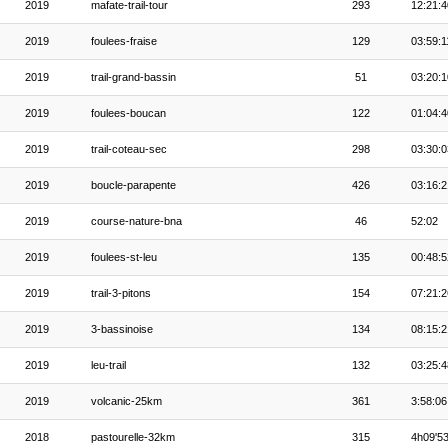
2019
mafate-trail-tour
293
12:21:4
2019
foulees-fraise
129
03:59:1
2019
trail-grand-bassin
51
03:20:1
2019
foulees-boucan
122
01:04:4
2019
trail-coteau-sec
298
03:30:0
2019
boucle-parapente
426
03:16:2
2019
course-nature-bna
46
52:02
2019
foulees-st-leu
135
00:48:5
2019
trail-3-pitons
154
07:21:2
2019
3-bassinoise
134
08:15:2
2019
leu-trail
132
03:25:4
2019
volcanic-25km
361
3:58:06
2018
pastourelle-32km
315
4h09'5