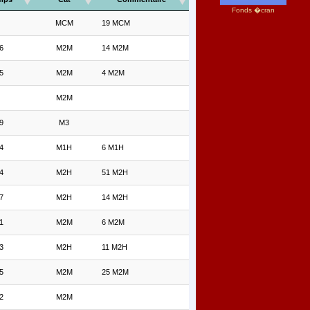
Fonds �cran
MCM
19 MCM
6
M2M
14 M2M
5
M2M
4 M2M
M2M
9
M3
4
M1H
6 M1H
4
M2H
51 M2H
7
M2H
14 M2H
1
M2M
6 M2M
3
M2H
11 M2H
5
M2M
25 M2M
2
M2M