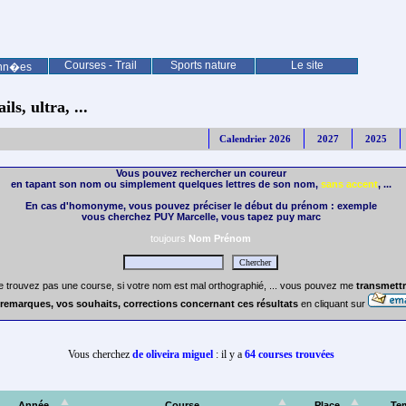
Courses - Trail
Sports nature
Le site
nn�es
ls, ultra, ...
Calendrier 2026
2027
2025
Vous pouvez rechercher un coureur
en tapant son nom ou simplement quelques lettres de son nom,
sans accent
, ...
En cas d'homonyme, vous pouvez préciser le début du prénom : exemple
vous cherchez PUY Marcelle, vous tapez puy marc
toujours
Nom Prénom
e trouvez pas une course, si votre nom est mal orthographié, ... vous pouvez me
transmettr
remarques, vos souhaits, corrections concernant ces résultats
en cliquant sur
Vous cherchez
de oliveira miguel
: il y a
64 courses trouvées
Année
Course
Place
Te