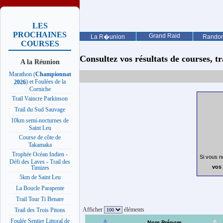
LES
PROCHAINES
Grand Raid
La R�union
Rando
COURSES
Consultez vos résultats de courses, trai
A la Réunion
Marathon (
Championnat
) et Foulées de la
2026
Corniche
Trail Vaincre Parkinson
Trail du Sud Sauvage
10km semi-nocturnes de
Saint Leu
Course de côte de
Takamaka
Trophée Océan Indien -
Si vous n
Défi des Laves - Trail des
vos 
Timizes
5km de Saint Leu
La Boucle Parapente
Trail Tour Ti Benare
Afficher
éléments
Trail des Trois Pitons
Foulée Sentier Littoral de
Nom Prénom