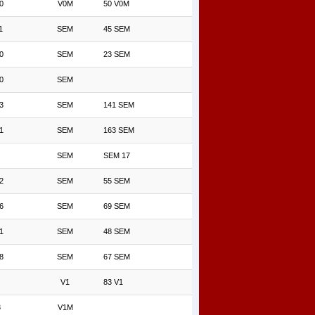
0
V0M
50 V0M
1
SEM
45 SEM
0
SEM
23 SEM
0
SEM
3
SEM
141 SEM
1
SEM
163 SEM
SEM
SEM 17
2
SEM
55 SEM
6
SEM
69 SEM
1
SEM
48 SEM
8
SEM
67 SEM
V1
83 V1
3
V1M