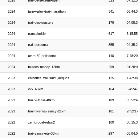
2025
trail-de-la-crete-open
323
07:32:5
2024
tarn-valley-trail-marathon
341
06:44:3
2024
trail-des-masters
179
04:08:3
2024
transdimitile
617
6:15:55
2024
trail-curcuma
355
04:35:2
2024
ut4m-50-belledone
140
7:48:20
2024
foulees-manap-12km
259
01:28:0
2023
chibottes-trail-saint-jacques
125
1:42:38
2023
vvx-43km
164
5:45:47
2023
trail-vulcain-48km
189
05:52:4
2023
trail-hivernal-sancy-21km
101
2h52'1
2022
zembrocal-relais2
100
08:15:3
2022
trail-sancy-ete-35km
297
05:04:0