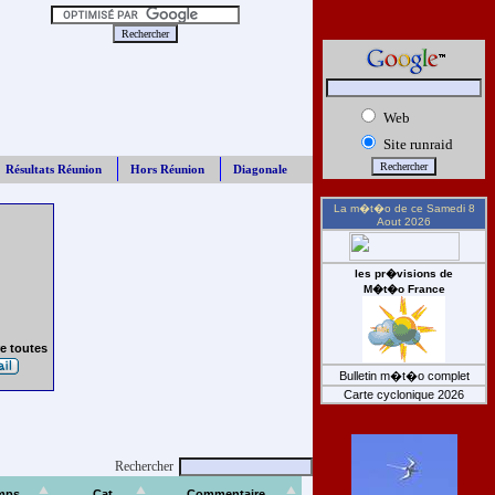
Web
Site runraid
Résultats Réunion
Hors Réunion
Diagonale
La m�t�o de ce
Samedi 8
Aout 2026
les pr�visions de
M�t�o France
e toutes
Bulletin m�t�o complet
Carte cyclonique 2026
Rechercher
mps
Cat
Commentaire