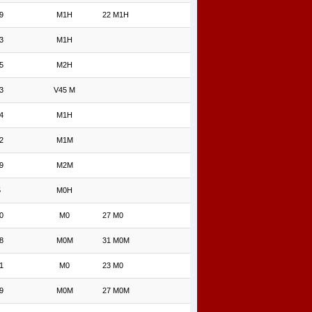
9
M1H
22 M1H
3
M1H
5
M2H
3
V45 M
4
M1H
2
M1M
9
M2M
5
M0H
0
M0
27 M0
8
M0M
31 M0M
1
M0
23 M0
9
M0M
27 M0M