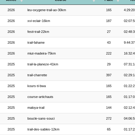
2026
leu-oxygene-trail-ao-30km
165
4:29:20
2026
xvi-eclair-16km
187
02:07:5
2026
festi-trail-22km
27
02:48:3
2026
trail-fahame
43
9:44:37
2026
miut-madeira-75km
222
16:32:4
2025
trail-la-planeze-41km
29
07:31:1
2025
trail-charrette
397
02:29:1
2025
kours-ti-bwa
165
01:22:2
2025
course-artichauts
165
01:17:0
2025
maloya-trail
144
02:12:4
2025
boucle-sans-souci
272
04:06:5
2025
trail-des-sables-12km
65
01:17:2