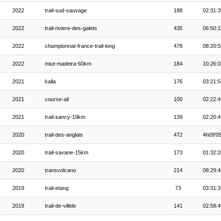
2022
trail-sud-sauvage
188
02:31:3
2022
trail-riviere-des-galets
435
06:50:1
2022
championnat-france-trail-long
478
08:20:5
2022
miut-madeira-60km
184
10:26:0
2021
kalla
176
03:21:5
2021
course-ail
100
02:22:4
2021
trail-sancy-19km
139
02:20:4
2020
trail-des-anglais
472
4h09'0
2020
trail-savane-15km
173
01:32:2
2020
transvolcano
214
08:29:4
2019
trail-etang
73
03:31:3
2019
trail-de-villele
141
02:58:4