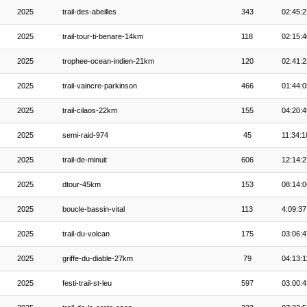
2025
trail-des-abeilles
343
02:45:2
2025
trail-tour-ti-benare-14km
118
02:15:4
2025
trophee-ocean-indien-21km
120
02:41:2
2025
trail-vaincre-parkinson
466
01:44:0
2025
trail-cilaos-22km
155
04:20:4
2025
semi-raid-974
45
11:34:1
2025
trail-de-minuit
606
12:14:2
2025
dtour-45km
153
08:14:0
2025
boucle-bassin-vital
113
4:09:37
2025
trail-du-volcan
175
03:06:4
2025
griffe-du-diable-27km
79
04:13:1
2025
festi-trail-st-leu
597
03:00:4