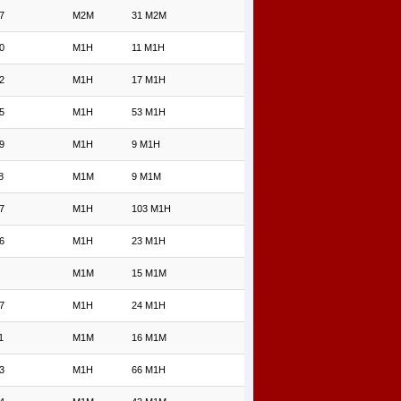
7
M2M
31 M2M
0
M1H
11 M1H
2
M1H
17 M1H
5
M1H
53 M1H
9
M1H
9 M1H
8
M1M
9 M1M
7
M1H
103 M1H
6
M1H
23 M1H
M1M
15 M1M
7
M1H
24 M1H
1
M1M
16 M1M
3
M1H
66 M1H