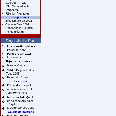
-
Courses - Trails
-
VTT Mégavalanche
-
Parapente
-
Réunion Aventures
Diaporamas
-
Eruption volcan 2002
-
Cyclone Dina 2002
-
Randonnées Réunion
-
Fonds d'écran
Diagonale des Fous
•
Les derni�res News
•
Parcours 2012
•
Parcours GR 2011
•
les Favoris
•
R�cits de courses
Galerie Photos
�
�
Vid�o Diagonale des
Fous 2006
Revue de Presse
�
La course
�
Palmar�s complet
reconnaissances et
�
entra�nements
�
Merci aux b�n�voles
un colosse aux pieds
�
d'argile
la diagonale des sous
�
Galerie de portraits
�
Beno�t Grondin