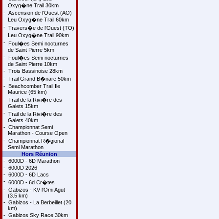
Oxyg�ne Trail 30km
-
Ascension de l'Ouest (AO)
Leu Oxyg�ne Trail 60km
-
Travers�e de l'Ouest (TO)
Leu Oxyg�ne Trail 90km
-
Foul�es Semi nocturnes
de Saint Pierre 5km
-
Foul�es Semi nocturnes
de Saint Pierre 10km
-
Trois Bassinoise 28km
-
Trail Grand B�nare 50km
-
Beachcomber Trail Ile
Maurice (65 km)
-
Trail de la Rivi�re des
Galets 15km
-
Trail de la Rivi�re des
Galets 40km
-
Championnat Semi
Marathon - Course Open
-
Championnat R�gional
Semi Marathon
Hors Réunion
-
6000D - 6D Marathon
-
6000D 2026
-
6000D - 6D Lacs
-
6000D - 6d Cr�tes
-
Gabizos - KV l'Omi Agut
(3.5 km)
-
Gabizos - La Berbeillet (20
km)
-
Gabizos Sky Race 30km