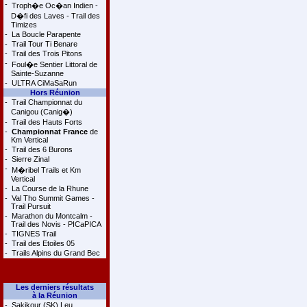
-
Troph�e Oc�an Indien -
D�fi des Laves - Trail des
Timizes
-
La Boucle Parapente
-
Trail Tour Ti Benare
-
Trail des Trois Pitons
-
Foul�e Sentier Littoral de
Sainte-Suzanne
-
ULTRA CiMaSaRun
Hors Réunion
-
Trail Championnat du
Canigou (Canig�)
-
Trail des Hauts Forts
-
Championnat France
de
Km Vertical
-
Trail des 6 Burons
-
Sierre Zinal
-
M�ribel Trails et Km
Vertical
-
La Course de la Rhune
-
Val Tho Summit Games -
Trail Pursuit
-
Marathon du Montcalm -
Trail des Novis - PICaPICA
-
TIGNES Trail
-
Trail des Etoiles 05
-
Trails Alpins du Grand Bec
Les derniers résultats
à la Réunion
-
Sakikour (SK) Leu