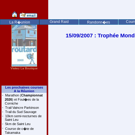
Grand Raid
Cours
La R�union
Randonn�es
15/09/2007 : Trophée Mon
Visitez La Boutique
Les prochaines courses
A la Réunion
-
Marathon (
Championnat
2026
) et Foul�es de la
Corniche
-
Trail Vaincre Parkinson
-
Trail du Sud Sauvage
-
10km semi-nocturnes de
Saint Leu
-
5km de Saint Leu
-
Course de c�te de
Takamaka