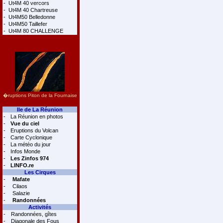
-
Ut4M 40 vercors
-
Ut4M 40 Chartreuse
-
Ut4M50 Belledonne
-
Ut4M50 Taillefer
-
Ut4M 80 CHALLENGE
�ruptions Piton de la Fournaise
Ile de La Réunion
-
La Réunion en photos
-
Vue du ciel
-
Eruptions du Volcan
-
Carte Cyclonique
-
La météo du jour
-
Infos Monde
-
Les Zinfos 974
-
LINFO.re
Les Cirques
-
Mafate
-
Cilaos
-
Salazie
-
Randonnées
Activités
-
Randonnées, gîtes
-
Diagonale des Fous