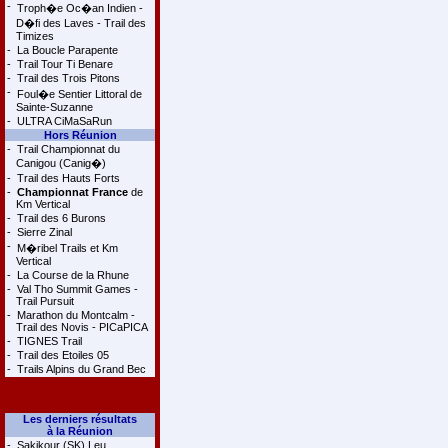
-
Troph�e Oc�an Indien -
D�fi des Laves - Trail des
Timizes
-
La Boucle Parapente
-
Trail Tour Ti Benare
-
Trail des Trois Pitons
-
Foul�e Sentier Littoral de
Sainte-Suzanne
-
ULTRA CiMaSaRun
Hors Réunion
-
Trail Championnat du
Canigou (Canig�)
-
Trail des Hauts Forts
-
Championnat France
de
Km Vertical
-
Trail des 6 Burons
-
Sierre Zinal
-
M�ribel Trails et Km
Vertical
-
La Course de la Rhune
-
Val Tho Summit Games -
Trail Pursuit
-
Marathon du Montcalm -
Trail des Novis - PICaPICA
-
TIGNES Trail
-
Trail des Etoiles 05
-
Trails Alpins du Grand Bec
Les derniers résultats
à la Réunion
-
Sakikour (SK) Leu