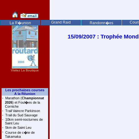
Grand Raid
Cours
La R�union
Randonn�es
15/09/2007 : Trophée Mon
Visitez La Boutique
Les prochaines courses
A la Réunion
-
Marathon (
Championnat
2026
) et Foul�es de la
Corniche
-
Trail Vaincre Parkinson
-
Trail du Sud Sauvage
-
10km semi-nocturnes de
Saint Leu
-
5km de Saint Leu
-
Course de c�te de
Takamaka