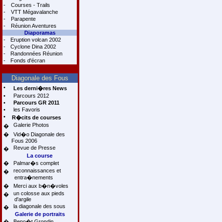
-
Courses - Trails
-
VTT Mégavalanche
-
Parapente
-
Réunion Aventures
Diaporamas
-
Eruption volcan 2002
-
Cyclone Dina 2002
-
Randonnées Réunion
-
Fonds d'écran
Diagonale des Fous
•
Les derni�res News
•
Parcours 2012
•
Parcours GR 2011
•
les Favoris
•
R�cits de courses
Galerie Photos
�
�
Vid�o Diagonale des
Fous 2006
Revue de Presse
�
La course
�
Palmar�s complet
reconnaissances et
�
entra�nements
�
Merci aux b�n�voles
un colosse aux pieds
�
d'argile
la diagonale des sous
�
Galerie de portraits
�
Beno�t Grondin