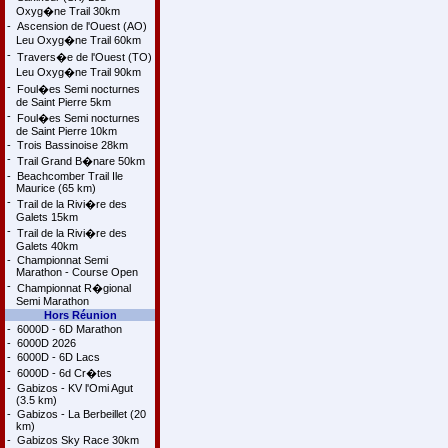
Oxyg�ne Trail 30km
-
Ascension de l'Ouest (AO)
Leu Oxyg�ne Trail 60km
-
Travers�e de l'Ouest (TO)
Leu Oxyg�ne Trail 90km
-
Foul�es Semi nocturnes
de Saint Pierre 5km
-
Foul�es Semi nocturnes
de Saint Pierre 10km
-
Trois Bassinoise 28km
-
Trail Grand B�nare 50km
-
Beachcomber Trail Ile
Maurice (65 km)
-
Trail de la Rivi�re des
Galets 15km
-
Trail de la Rivi�re des
Galets 40km
-
Championnat Semi
Marathon - Course Open
-
Championnat R�gional
Semi Marathon
Hors Réunion
-
6000D - 6D Marathon
-
6000D 2026
-
6000D - 6D Lacs
-
6000D - 6d Cr�tes
-
Gabizos - KV l'Omi Agut
(3.5 km)
-
Gabizos - La Berbeillet (20
km)
-
Gabizos Sky Race 30km