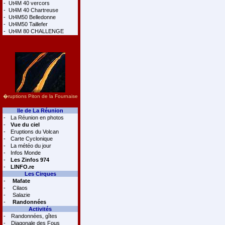
-
Ut4M 40 vercors
-
Ut4M 40 Chartreuse
-
Ut4M50 Belledonne
-
Ut4M50 Taillefer
-
Ut4M 80 CHALLENGE
�ruptions Piton de la Fournaise
Ile de La Réunion
-
La Réunion en photos
-
Vue du ciel
-
Eruptions du Volcan
-
Carte Cyclonique
-
La météo du jour
-
Infos Monde
-
Les Zinfos 974
-
LINFO.re
Les Cirques
-
Mafate
-
Cilaos
-
Salazie
-
Randonnées
Activités
-
Randonnées, gîtes
-
Diagonale des Fous