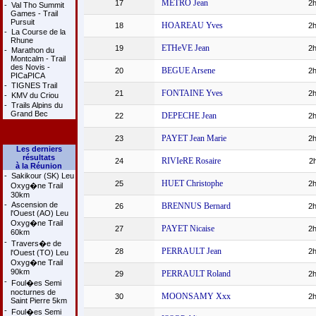
METRO Jean
17
2h
-
Val Tho Summit
Games - Trail
Pursuit
HOAREAU Yves
18
2h
-
La Course de la
Rhune
ETHeVE Jean
19
2h
-
Marathon du
Montcalm - Trail
des Novis -
BEGUE Arsene
20
2h
PICaPICA
-
TIGNES Trail
FONTAINE Yves
21
2h
-
KMV du Criou
-
Trails Alpins du
Grand Bec
DEPECHE Jean
22
2h
PAYET Jean Marie
23
2h
Les derniers
résultats
RIVIeRE Rosaire
24
2
à la Réunion
-
Sakikour (SK) Leu
HUET Christophe
25
2h
Oxyg�ne Trail
30km
-
Ascension de
BRENNUS Bernard
26
2h
l'Ouest (AO) Leu
Oxyg�ne Trail
PAYET Nicaise
27
2h
60km
-
Travers�e de
PERRAULT Jean
28
2h
l'Ouest (TO) Leu
Oxyg�ne Trail
90km
PERRAULT Roland
29
2h
-
Foul�es Semi
nocturnes de
MOONSAMY Xxx
30
2h
Saint Pierre 5km
-
Foul�es Semi