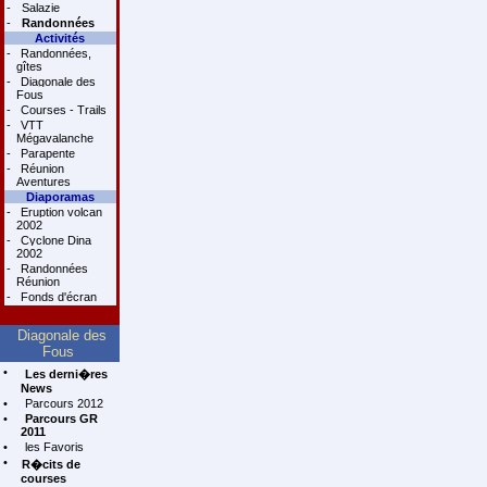
-
Salazie
-
Randonnées
Activités
-
Randonnées,
gîtes
-
Diagonale des
Fous
-
Courses - Trails
-
VTT
Mégavalanche
-
Parapente
-
Réunion
Aventures
Diaporamas
-
Eruption volcan
2002
-
Cyclone Dina
2002
-
Randonnées
Réunion
-
Fonds d'écran
Diagonale des
Fous
•
Les derni�res
News
•
Parcours 2012
•
Parcours GR
2011
•
les Favoris
•
R�cits de
courses