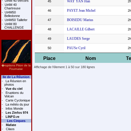
-
Ut4M 40 vercors
WAY YAN Han
45
2h
-
Ut4M 40
Chartreuse
PAYET Jean Michel
46
2h
-
Ut4M50
Belledonne
BOISEDU Marius
-
Ut4M50 Taillefer
47
2h
-
Ut4M 80
CHALLENGE
LACAILLE Gilbert
48
2h
LAUDES Serge
49
2h
PAUSe Cyril
50
2h
Place
Nom
T
�ruptions Piton de la
Affichage de l'élement 1 à 50 sur 180 lignes
Fournaise
Ile de La Réunion
-
La Réunion en
photos
-
Vue du ciel
-
Eruptions du
Volcan
-
Carte Cyclonique
-
La météo du jour
-
Infos Monde
-
Les Zinfos 974
-
LINFO.re
Les Cirques
-
Mafate
-
Cilaos