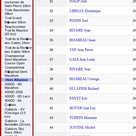
ISSOP Alix
31
2h
nocturnes de
Saint Pierre 10km
-
Trois Bassinoise
LIBELLE Dominique
32
2h
28km
-
Trail Grand
PONIN Joel
33
2h
B�nare 50km
-
Beachcomber
RIVIeRE Jean
Trail Ile Maurice
34
2h
(65 km)
-
Trail de la Rivi�re
HOAREAU Isaac
35
2h
des Galets 15km
-
Trail de la Rivi�re
VEE Jean Pierre
36
2h
des Galets 40km
-
Championnat
GAIA Jean Louis
Semi Marathon -
37
2h
Course Open
-
Championnat
RIVIeRE Jean
38
2h
R�gional Semi
Marathon
HOAREAU George
39
2h
Hors Réunion
-
6000D - 6D
Marathon
ECLAPIER Richard
40
2h
-
6000D 2026
-
6000D - 6D Lacs
PAYET Eric
41
2h
-
6000D - 6d
Cr�tes
BOYER Jean Luc
42
2h
-
Gabizos - KV
l'Omi Agut (3.5
km)
TURPIN Maximin
43
2h
-
Gabizos - La
Berbeillet (20 km)
JUSTINE Michel
44
2h
-
Gabizos Sky
Race 30km