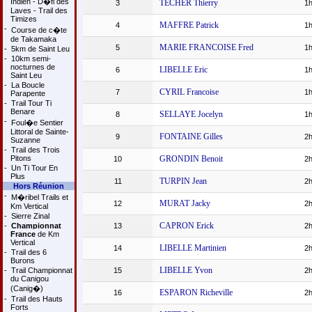
Indien - D�fi des
TECHER Thierry
3
1h
Laves - Trail des
Timizes
MAFFRE Patrick
4
1h
-
Course de c�te
de Takamaka
MARIE FRANCOISE Fred
5
1h
-
5km de Saint Leu
-
10km semi-
nocturnes de
LIBELLE Eric
6
1h
Saint Leu
-
La Boucle
CYRIL Francoise
7
1h
Parapente
-
Trail Tour Ti
Benare
SELLAYE Jocelyn
8
1h
-
Foul�e Sentier
Littoral de Sainte-
FONTAINE Gilles
9
2h
Suzanne
-
Trail des Trois
Pitons
GRONDIN Benoit
10
2h
-
Un Ti Tour En
Plus
TURPIN Jean
11
2h
Hors Réunion
-
M�ribel Trails et
MURAT Jacky
12
2h
Km Vertical
-
Sierre Zinal
CAPRON Erick
-
Championnat
13
2h
France
de Km
Vertical
LIBELLE Martinien
14
2h
-
Trail des 6
Burons
LIBELLE Yvon
-
Trail Championnat
15
2h
du Canigou
(Canig�)
ESPARON Richeville
16
2h
-
Trail des Hauts
Forts