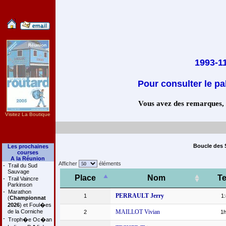
1993-11
Pour consulter le pa
Vous avez des remarques, co
Visitez La Boutique
Boucle des S
Les prochaines
courses
A la Réunion
Afficher
éléments
-
Trail du Sud
Sauvage
Place
Nom
T
-
Trail Vaincre
Parkinson
-
Marathon
PERRAULT Jerry
1
1
(
Championnat
2026
) et Foul�es
de la Corniche
MAILLOT Vivian
2
1h
-
Troph�e Oc�an