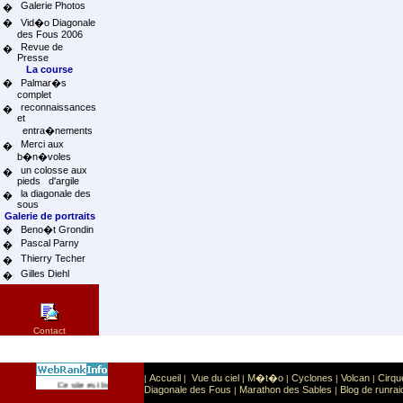
Galerie Photos
�
�
Vid�o Diagonale
des Fous 2006
Revue de
�
Presse
La course
�
Palmar�s
complet
reconnaissances
�
et
entra�nements
Merci aux
�
b�n�voles
un colosse aux
�
pieds d'argile
la diagonale des
�
sous
Galerie de portraits
�
Beno�t Grondin
Pascal Parny
�
Thierry Techer
�
Gilles Diehl
�
Contact
Accueil
Vue du ciel
M�t�o
Cyclones
Volcan
Cirqu
|
|
|
|
|
|
Sport
Sports extr�mes
Ce site est list� dans la cat�gorie
:
Diagonale des Fous
Marathon des Sables
Blog de runrai
|
|