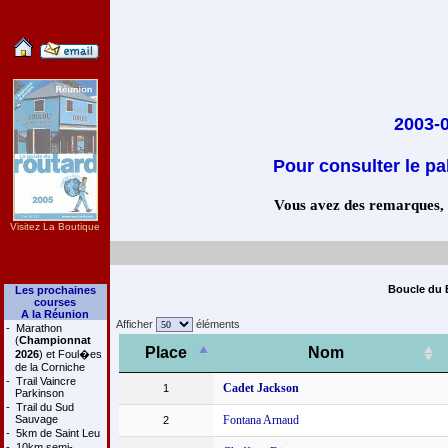
2003-0
Pour consulter le pa
Vous avez des remarques, co
Visitez La Boutique
Boucle du B
Les prochaines
courses
A la Réunion
Afficher
éléments
-
Marathon
(
Championnat
Place
Nom
2026
) et Foul�es
de la Corniche
-
Trail Vaincre
Cadet Jackson
1
Parkinson
-
Trail du Sud
Sauvage
Fontana Arnaud
2
-
5km de Saint Leu
-
10km semi-