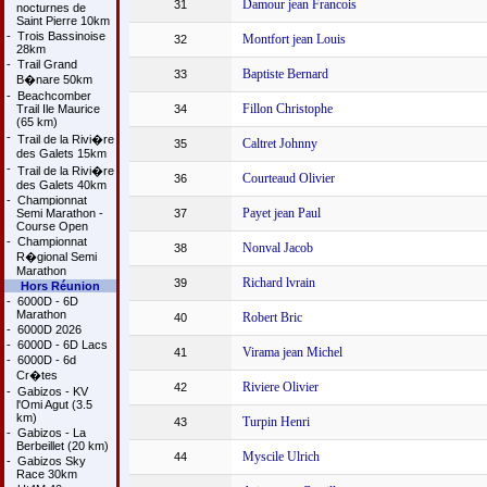
Damour jean Francois
31
nocturnes de
Saint Pierre 10km
-
Trois Bassinoise
Montfort jean Louis
32
28km
-
Trail Grand
Baptiste Bernard
33
B�nare 50km
-
Beachcomber
Fillon Christophe
Trail Ile Maurice
34
(65 km)
-
Trail de la Rivi�re
Caltret Johnny
35
des Galets 15km
-
Trail de la Rivi�re
Courteaud Olivier
36
des Galets 40km
-
Championnat
Payet jean Paul
Semi Marathon -
37
Course Open
-
Championnat
Nonval Jacob
38
R�gional Semi
Marathon
Richard lvrain
39
Hors Réunion
-
6000D - 6D
Marathon
Robert Bric
40
-
6000D 2026
-
6000D - 6D Lacs
Virama jean Michel
41
-
6000D - 6d
Cr�tes
Riviere Olivier
42
-
Gabizos - KV
l'Omi Agut (3.5
km)
Turpin Henri
43
-
Gabizos - La
Berbeillet (20 km)
Myscile Ulrich
44
-
Gabizos Sky
Race 30km