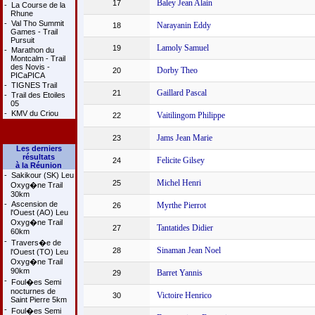
Baley Jean Alain
17
-
La Course de la
Rhune
-
Val Tho Summit
Narayanin Eddy
18
Games - Trail
Pursuit
Lamoly Samuel
19
-
Marathon du
Montcalm - Trail
des Novis -
Dorby Theo
20
PICaPICA
-
TIGNES Trail
Gaillard Pascal
21
-
Trail des Etoiles
05
-
KMV du Criou
Vaitilingom Philippe
22
Jams Jean Marie
23
Les derniers
résultats
Felicite Gilsey
24
à la Réunion
-
Sakikour (SK) Leu
Michel Henri
25
Oxyg�ne Trail
30km
-
Ascension de
Myrthe Pierrot
26
l'Ouest (AO) Leu
Oxyg�ne Trail
Tantatides Didier
27
60km
-
Travers�e de
Sinaman Jean Noel
28
l'Ouest (TO) Leu
Oxyg�ne Trail
90km
Barret Yannis
29
-
Foul�es Semi
nocturnes de
Victoire Henrico
30
Saint Pierre 5km
-
Foul�es Semi