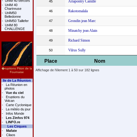
-
Ut4M 40 vercors
Ariapontry Camille
45
-
Ut4M 40
Chartreuse
Rakotomalala
46
-
Ut4M50
Belledonne
Grondin jean Marc
-
Ut4M50 Taillefer
47
-
Ut4M 80
CHALLENGE
Minatchy jean Alain
48
Richard Simon
49
Vilrus Sully
50
Place
Nom
�ruptions Piton de la
Affichage de l'élement 1 à 50 sur 182 lignes
Fournaise
Ile de La Réunion
-
La Réunion en
photos
-
Vue du ciel
-
Eruptions du
Volcan
-
Carte Cyclonique
-
La météo du jour
-
Infos Monde
-
Les Zinfos 974
-
LINFO.re
Les Cirques
-
Mafate
-
Cilaos