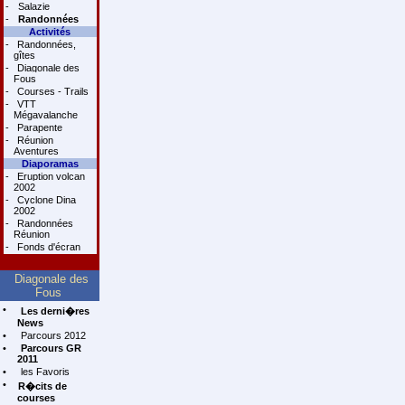
-
Salazie
-
Randonnées
Activités
-
Randonnées,
gîtes
-
Diagonale des
Fous
-
Courses - Trails
-
VTT
Mégavalanche
-
Parapente
-
Réunion
Aventures
Diaporamas
-
Eruption volcan
2002
-
Cyclone Dina
2002
-
Randonnées
Réunion
-
Fonds d'écran
Diagonale des
Fous
•
Les derni�res
News
•
Parcours 2012
•
Parcours GR
2011
•
les Favoris
•
R�cits de
courses