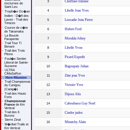
Cheffiare Etienne
3
nocturnes de
Saint Leu
Libelle Jean Yves
4
-
Troph�e Oc�an
Indien - D�fi des
Laves - Trail des
Leocadie Jean Pierre
5
Timizes
-
Course de c�te
Hubert Fred
6
de Takamaka
-
La Boucle
Moralda Johny
7
Parapente
-
Trail Tour Ti
Benare
Libelle Yvon
8
-
Trail des Trois
Pitons
Picard Expedit
9
-
Foul�e Sentier
Littoral de Sainte-
Suzanne
Bagoupaty Julian
10
-
ULTRA
CiMaSaRun
Zitte jean Yves
11
Hors Réunion
-
Trail Championnat
Victoire Yves
12
du Canigou
(Canig�)
-
Trail des Hauts
Dijoux Alix
13
Forts
-
Championnat
Caboubassi Guy Noel
14
France
de Km
Vertical
-
Trail des 6
Cindor judex
15
Burons
-
Sierre Zinal
Minatchy Alain
16
-
M�ribel Trails et
Km Vertical