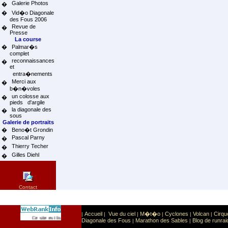
Galerie Photos
�
�
Vid�o Diagonale
des Fous 2006
Revue de
�
Presse
La course
�
Palmar�s
complet
reconnaissances
�
et
entra�nements
Merci aux
�
b�n�voles
un colosse aux
�
pieds d'argile
la diagonale des
�
sous
Galerie de portraits
�
Beno�t Grondin
Pascal Parny
�
Thierry Techer
�
Gilles Diehl
�
Contact
Accueil
Vue du ciel
M�t�o
Cyclones
Volcan
Cirqu
|
|
|
|
|
|
Sport
Sports extr�mes
Ce site est list� dans la cat�gorie
:
Diagonale des Fous
Marathon des Sables
Blog de runrai
|
|