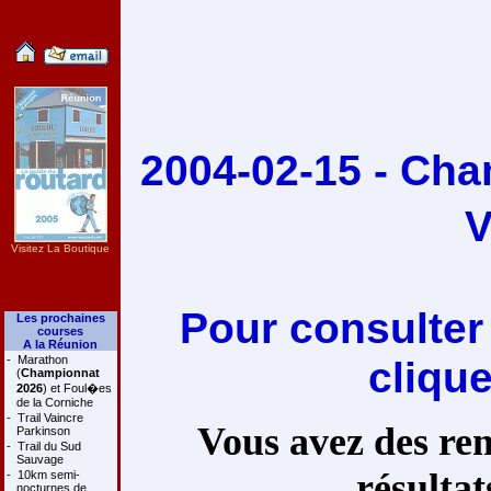
2004-02-15 - Ch
V
Visitez La Boutique
Pour consulter
Les prochaines
courses
A la Réunion
-
Marathon
cliqu
(
Championnat
2026
) et Foul�es
de la Corniche
-
Trail Vaincre
Vous avez des rem
Parkinson
-
Trail du Sud
Sauvage
résultat
-
10km semi-
nocturnes de