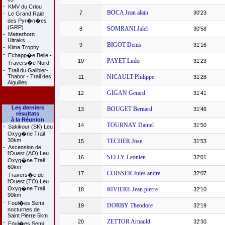
-
KMV du Criou
BOCA Jean alain
7
30'23
-
Le Grand Raid
des Pyr�n�es
(GRP)
SOMRANI Jalel
8
30'58
-
Matterhorn
Ultraks
BIGOT Denis
9
31'16
-
Kima Trophy
-
Echapp�e Belle -
PAYET Ludo
10
31'23
Travers�e Nord
-
Trail du Galibier-
Thabor - Trail des
NICAULT Philippe
11
31'28
Aiguilles
GIGAN Gerard
12
31'41
Les derniers
BOUGET Bernard
13
31'46
résultats
à la Réunion
TOURNAY Daniel
14
31'50
-
Sakikour (SK) Leu
Oxyg�ne Trail
30km
TECHER Jose
15
31'53
-
Ascension de
l'Ouest (AO) Leu
SELLY Leonien
16
32'01
Oxyg�ne Trail
60km
COISSER Jules andre
17
32'07
-
Travers�e de
l'Ouest (TO) Leu
Oxyg�ne Trail
RIVIERE Jean pierre
18
32'10
90km
-
Foul�es Semi
DORBY Theodore
19
32'19
nocturnes de
Saint Pierre 5km
ZETTOR Arnauld
20
32'30
-
Foul�es Semi