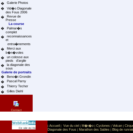
Galerie Photos
�
�
Vid�o Diagonale
des Fous 2006
Revue de
�
Presse
La course
�
Palmar�s
complet
reconnaissances
�
et
entra�nements
Merci aux
�
b�n�voles
un colosse aux
�
pieds d'argile
la diagonale des
�
sous
Galerie de portraits
�
Beno�t Grondin
Pascal Parny
�
Thierry Techer
�
Gilles Diehl
�
Contact
Accueil
Vue du ciel
M�t�o
Cyclones
Volcan
Cirqu
|
|
|
|
|
|
Sport
Sports extr�mes
Ce site est list� dans la cat�gorie
:
Diagonale des Fous
Marathon des Sables
Blog de runrai
|
|