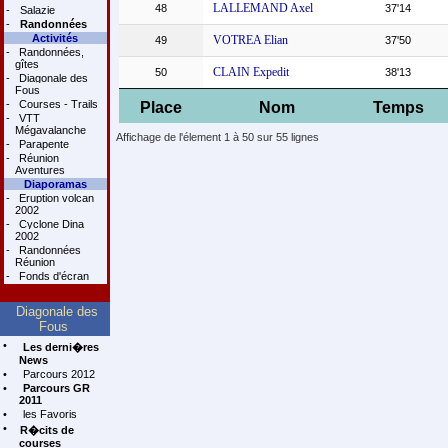
LALLEMAND Axel
48
37'14
-
Salazie
-
Randonnées
Activités
VOTREA Elian
49
37'50
-
Randonnées,
gîtes
CLAIN Expedit
50
38'13
-
Diagonale des
Fous
-
Courses - Trails
Place
Nom
Temps
-
VTT
Mégavalanche
Affichage de l'élement 1 à 50 sur 55 lignes
-
Parapente
-
Réunion
Aventures
Diaporamas
-
Eruption volcan
2002
-
Cyclone Dina
2002
-
Randonnées
Réunion
-
Fonds d'écran
Diagonale des
Fous
•
Les derni�res
News
•
Parcours 2012
•
Parcours GR
2011
•
les Favoris
•
R�cits de
courses