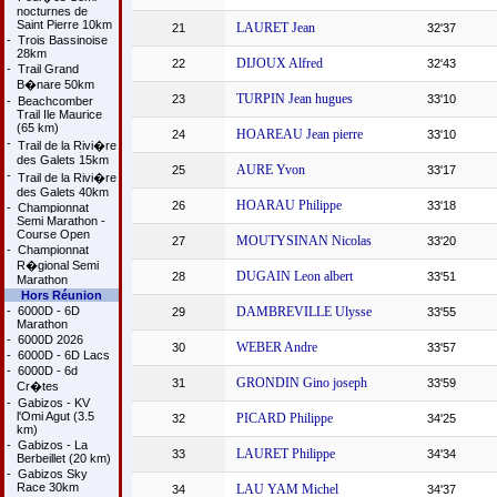
nocturnes de
Saint Pierre 10km
LAURET Jean
21
32'37
-
Trois Bassinoise
28km
DIJOUX Alfred
22
32'43
-
Trail Grand
B�nare 50km
TURPIN Jean hugues
23
33'10
-
Beachcomber
Trail Ile Maurice
(65 km)
HOAREAU Jean pierre
24
33'10
-
Trail de la Rivi�re
des Galets 15km
AURE Yvon
25
33'17
-
Trail de la Rivi�re
des Galets 40km
HOARAU Philippe
26
33'18
-
Championnat
Semi Marathon -
Course Open
MOUTYSINAN Nicolas
27
33'20
-
Championnat
R�gional Semi
DUGAIN Leon albert
28
33'51
Marathon
Hors Réunion
-
6000D - 6D
DAMBREVILLE Ulysse
29
33'55
Marathon
-
6000D 2026
WEBER Andre
30
33'57
-
6000D - 6D Lacs
-
6000D - 6d
GRONDIN Gino joseph
31
33'59
Cr�tes
-
Gabizos - KV
l'Omi Agut (3.5
PICARD Philippe
32
34'25
km)
-
Gabizos - La
LAURET Philippe
33
34'34
Berbeillet (20 km)
-
Gabizos Sky
Race 30km
LAU YAM Michel
34
34'37