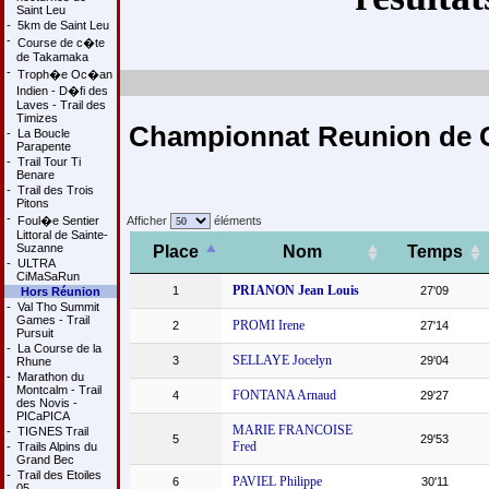
Saint Leu
-
5km de Saint Leu
-
Course de c�te
de Takamaka
-
Troph�e Oc�an
Indien - D�fi des
Laves - Trail des
Timizes
Championnat Reunion de C
-
La Boucle
Parapente
-
Trail Tour Ti
Benare
-
Trail des Trois
Pitons
-
Foul�e Sentier
Afficher
éléments
Littoral de Sainte-
Suzanne
Place
Nom
Temps
-
ULTRA
CiMaSaRun
PRIANON Jean Louis
1
27'09
Hors Réunion
-
Val Tho Summit
Games - Trail
PROMI Irene
2
27'14
Pursuit
-
La Course de la
SELLAYE Jocelyn
3
29'04
Rhune
-
Marathon du
Montcalm - Trail
FONTANA Arnaud
4
29'27
des Novis -
PICaPICA
MARIE FRANCOISE
-
TIGNES Trail
5
29'53
Fred
-
Trails Alpins du
Grand Bec
-
Trail des Etoiles
PAVIEL Philippe
6
30'11
05