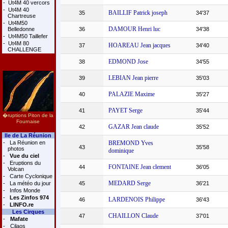
-
Ut4M 40 vercors
-
Ut4M 40
BAILLIF Patrick joseph
35
34'37
Chartreuse
-
Ut4M50
DAMOUR Henri luc
Belledonne
36
34'38
-
Ut4M50 Taillefer
-
Ut4M 80
HOAREAU Jean jacques
37
34'40
CHALLENGE
EDMOND Jose
38
34'55
LEBIAN Jean pierre
39
35'03
PALAZIE Maxime
40
35'27
PAYET Serge
41
35'44
�ruptions Piton de la
Fournaise
GAZAR Jean claude
42
35'52
Ile de La Réunion
-
La Réunion en
BREMOND Yves
43
35'58
photos
dominique
-
Vue du ciel
-
Eruptions du
FONTAINE Jean clement
44
36'05
Volcan
-
Carte Cyclonique
MEDARD Serge
-
La météo du jour
45
36'21
-
Infos Monde
-
Les Zinfos 974
LARDENOIS Philippe
46
36'43
-
LINFO.re
Les Cirques
CHAILLON Claude
47
37'01
-
Mafate
-
Cilaos