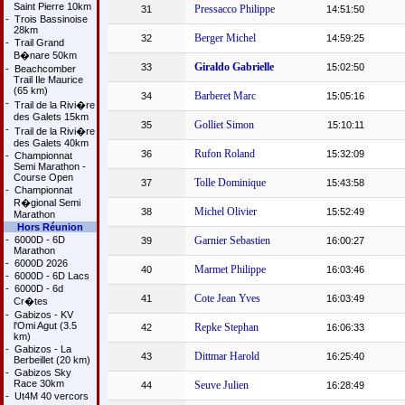
Saint Pierre 10km
Pressacco Philippe
31
14:51:50
-
Trois Bassinoise
28km
Berger Michel
32
14:59:25
-
Trail Grand
B�nare 50km
Giraldo Gabrielle
33
15:02:50
-
Beachcomber
Trail Ile Maurice
(65 km)
Barberet Marc
34
15:05:16
-
Trail de la Rivi�re
des Galets 15km
Golliet Simon
35
15:10:11
-
Trail de la Rivi�re
des Galets 40km
Rufon Roland
36
15:32:09
-
Championnat
Semi Marathon -
Course Open
Tolle Dominique
37
15:43:58
-
Championnat
R�gional Semi
Michel Olivier
38
15:52:49
Marathon
Hors Réunion
-
6000D - 6D
Garnier Sebastien
39
16:00:27
Marathon
-
6000D 2026
Marmet Philippe
40
16:03:46
-
6000D - 6D Lacs
-
6000D - 6d
Cote Jean Yves
41
16:03:49
Cr�tes
-
Gabizos - KV
l'Omi Agut (3.5
Repke Stephan
42
16:06:33
km)
-
Gabizos - La
Dittmar Harold
43
16:25:40
Berbeillet (20 km)
-
Gabizos Sky
Race 30km
Seuve Julien
44
16:28:49
-
Ut4M 40 vercors