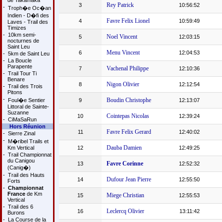
de Takamaka
Rey Patrick
3
10:56:52
-
Troph�e Oc�an
Indien - D�fi des
Favre Felix Lionel
4
10:59:49
Laves - Trail des
Timizes
-
10km semi-
Noel Vincent
5
12:03:15
nocturnes de
Saint Leu
Menu Vincent
6
12:04:53
-
5km de Saint Leu
-
La Boucle
Parapente
Vachenal Philippe
7
12:10:36
-
Trail Tour Ti
Benare
Nigon Olivier
8
12:12:54
-
Trail des Trois
Pitons
-
Boudin Christophe
Foul�e Sentier
9
12:13:07
Littoral de Sainte-
Suzanne
Cointepas Nicolas
10
12:39:24
-
CiMaSaRun
Hors Réunion
Favre Felix Gerard
11
12:40:02
-
Sierre Zinal
-
M�ribel Trails et
Dauba Damien
Km Vertical
12
12:49:25
-
Trail Championnat
du Canigou
Favre Corinne
13
12:52:32
(Canig�)
-
Trail des Hauts
Dufour Jean Pierre
14
12:55:50
Forts
-
Championnat
France
de Km
Miege Christian
15
12:55:53
Vertical
-
Trail des 6
Leclercq Olivier
16
13:11:42
Burons
-
La Course de la