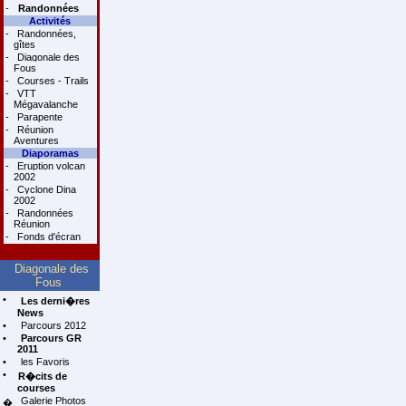
-
Randonnées
Activités
-
Randonnées,
gîtes
-
Diagonale des
Fous
-
Courses - Trails
-
VTT
Mégavalanche
-
Parapente
-
Réunion
Aventures
Diaporamas
-
Eruption volcan
2002
-
Cyclone Dina
2002
-
Randonnées
Réunion
-
Fonds d'écran
Diagonale des
Fous
•
Les derni�res
News
•
Parcours 2012
•
Parcours GR
2011
•
les Favoris
•
R�cits de
courses
Galerie Photos
�