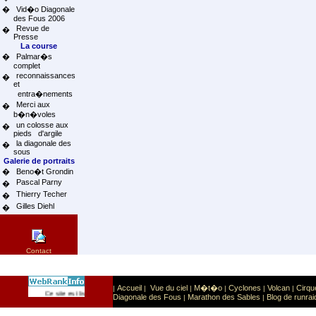
�
Vid�o Diagonale
des Fous 2006
Revue de
�
Presse
La course
�
Palmar�s
complet
reconnaissances
�
et
entra�nements
Merci aux
�
b�n�voles
un colosse aux
�
pieds d'argile
la diagonale des
�
sous
Galerie de portraits
�
Beno�t Grondin
Pascal Parny
�
Thierry Techer
�
Gilles Diehl
�
Contact
Accueil
Vue du ciel
M�t�o
Cyclones
Volcan
Cirqu
|
|
|
|
|
|
Sport
Sports extr�mes
Ce site est list� dans la cat�gorie
:
Diagonale des Fous
Marathon des Sables
Blog de runrai
|
|