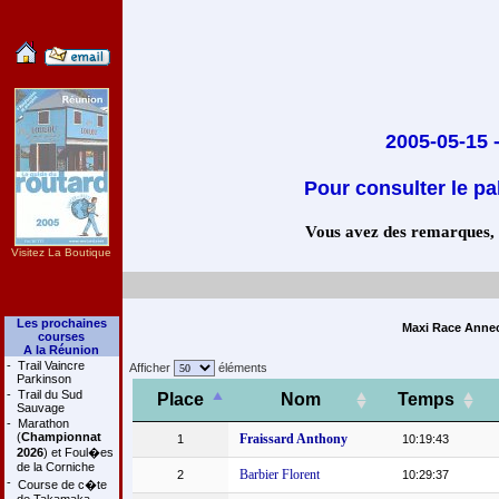
2005-05-15 
Pour consulter le pa
Vous avez des remarques, co
Visitez La Boutique
Les prochaines
Maxi Race Annecy
courses
A la Réunion
-
Trail Vaincre
Afficher
éléments
Parkinson
-
Trail du Sud
Place
Nom
Temps
Sauvage
-
Marathon
(
Championnat
Fraissard Anthony
1
10:19:43
2026
) et Foul�es
de la Corniche
Barbier Florent
2
10:29:37
-
Course de c�te