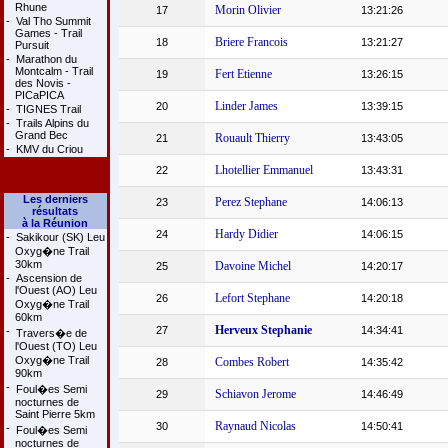
Rhune
Morin Olivier
17
13:21:26
-
Val Tho Summit
Games - Trail
Briere Francois
18
13:21:27
Pursuit
-
Marathon du
Montcalm - Trail
Fert Etienne
19
13:26:15
des Novis -
PICaPICA
Linder James
20
13:39:15
-
TIGNES Trail
-
Trails Alpins du
Grand Bec
Rouault Thierry
21
13:43:05
-
KMV du Criou
Lhotellier Emmanuel
22
13:43:31
Les derniers
Perez Stephane
23
14:06:13
résultats
à la Réunion
Hardy Didier
24
14:06:15
-
Sakikour (SK) Leu
Oxyg�ne Trail
30km
Davoine Michel
25
14:20:17
-
Ascension de
l'Ouest (AO) Leu
Lefort Stephane
26
14:20:18
Oxyg�ne Trail
60km
Herveux Stephanie
27
14:34:41
-
Travers�e de
l'Ouest (TO) Leu
Oxyg�ne Trail
Combes Robert
28
14:35:42
90km
-
Foul�es Semi
Schiavon Jerome
29
14:46:49
nocturnes de
Saint Pierre 5km
Raynaud Nicolas
30
14:50:41
-
Foul�es Semi
nocturnes de