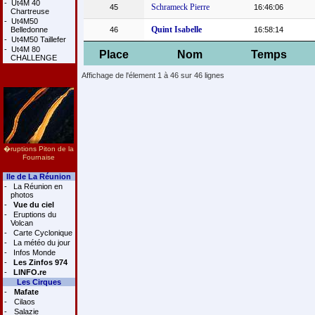
-
Ut4M 40
Schrameck Pierre
45
16:46:06
Chartreuse
-
Ut4M50
Quint Isabelle
Belledonne
46
16:58:14
-
Ut4M50 Taillefer
-
Ut4M 80
Place
Nom
Temps
CHALLENGE
Affichage de l'élement 1 à 46 sur 46 lignes
�ruptions Piton de la
Fournaise
Ile de La Réunion
-
La Réunion en
photos
-
Vue du ciel
-
Eruptions du
Volcan
-
Carte Cyclonique
-
La météo du jour
-
Infos Monde
-
Les Zinfos 974
-
LINFO.re
Les Cirques
-
Mafate
-
Cilaos
-
Salazie