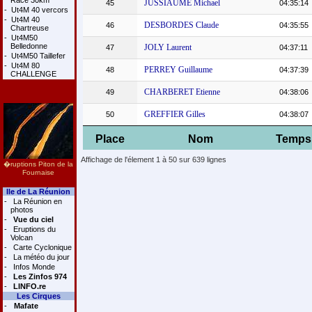
Race 30km
JUSSIAUME Michael
45
04:35:14
-
Ut4M 40 vercors
-
Ut4M 40
DESBORDES Claude
46
04:35:55
Chartreuse
-
Ut4M50
Belledonne
JOLY Laurent
47
04:37:11
-
Ut4M50 Taillefer
-
Ut4M 80
PERREY Guillaume
48
04:37:39
CHALLENGE
CHARBERET Etienne
49
04:38:06
GREFFIER Gilles
50
04:38:07
Place
Nom
Temps
Affichage de l'élement 1 à 50 sur 639 lignes
�ruptions Piton de la
Fournaise
Ile de La Réunion
-
La Réunion en
photos
-
Vue du ciel
-
Eruptions du
Volcan
-
Carte Cyclonique
-
La météo du jour
-
Infos Monde
-
Les Zinfos 974
-
LINFO.re
Les Cirques
-
Mafate