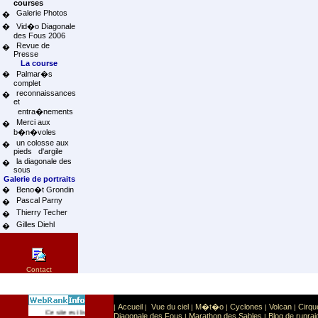
courses
Galerie Photos
�
�
Vid�o Diagonale
des Fous 2006
Revue de
�
Presse
La course
�
Palmar�s
complet
reconnaissances
�
et
entra�nements
Merci aux
�
b�n�voles
un colosse aux
�
pieds d'argile
la diagonale des
�
sous
Galerie de portraits
�
Beno�t Grondin
Pascal Parny
�
Thierry Techer
�
Gilles Diehl
�
Contact
Accueil
Vue du ciel
M�t�o
Cyclones
Volcan
Cirqu
|
|
|
|
|
|
Sport
Sports extr�mes
Ce site est list� dans la cat�gorie
:
Diagonale des Fous
Marathon des Sables
Blog de runrai
|
|