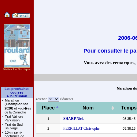
2006-0
Pour consulter le pa
Vous avez des remarques, co
Visitez La Boutique
Marathon du 
Les prochaines
courses
A la Réunion
Afficher
éléments
-
Marathon
(
Championnat
Place
Nom
Temps
2026
) et Foul�es
de la Corniche
-
Trail Vaincre
SHARP Nick
1
03:35:45
Parkinson
-
Trail du Sud
Sauvage
PERRILLAT Christophe
2
03:38:15
-
10km semi-
nocturnes de