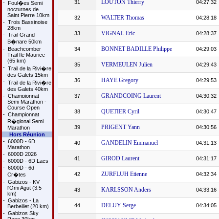
LOUTON Thierry
-
31
04:27:32
Foul�es Semi
nocturnes de
Saint Pierre 10km
WALTER Thomas
32
04:28:18
-
Trois Bassinoise
28km
VIGNAL Eric
33
04:28:37
-
Trail Grand
B�nare 50km
BONNET BADILLE Philippe
-
Beachcomber
34
04:29:03
Trail Ile Maurice
(65 km)
VERMEULEN Julien
35
04:29:43
-
Trail de la Rivi�re
des Galets 15km
HAYE Gregory
36
04:29:53
-
Trail de la Rivi�re
des Galets 40km
GRANDCOING Laurent
-
Championnat
37
04:30:32
Semi Marathon -
Course Open
QUETIER Cyril
38
04:30:47
-
Championnat
R�gional Semi
PRIGENT Yann
39
04:30:56
Marathon
Hors Réunion
-
6000D - 6D
GANDELIN Emmanuel
40
04:31:13
Marathon
-
6000D 2026
GIROD Laurent
41
04:31:17
-
6000D - 6D Lacs
-
6000D - 6d
ZURFLUH Etienne
42
04:32:34
Cr�tes
-
Gabizos - KV
l'Omi Agut (3.5
KARLSSON Anders
43
04:33:16
km)
-
Gabizos - La
DELUY Serge
44
04:34:05
Berbeillet (20 km)
-
Gabizos Sky