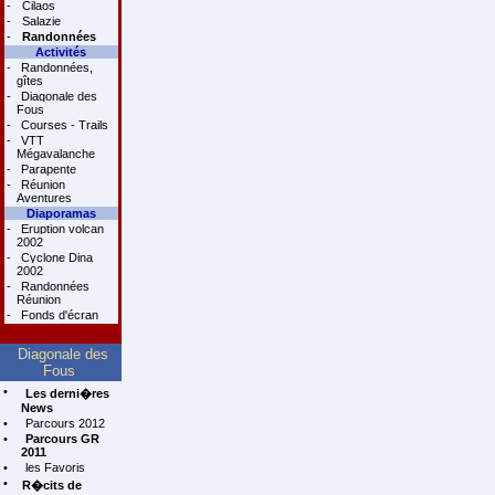
-
Cilaos
-
Salazie
-
Randonnées
Activités
-
Randonnées,
gîtes
-
Diagonale des
Fous
-
Courses - Trails
-
VTT
Mégavalanche
-
Parapente
-
Réunion
Aventures
Diaporamas
-
Eruption volcan
2002
-
Cyclone Dina
2002
-
Randonnées
Réunion
-
Fonds d'écran
Diagonale des
Fous
•
Les derni�res
News
•
Parcours 2012
•
Parcours GR
2011
•
les Favoris
•
R�cits de