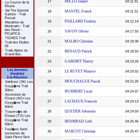
MICLO Daniel
17
04:11:31
-
La Course de la
Rhune
-
Val Tho Summit
MANTEL Franck
18
04:11:31
Games - Trail
Pursuit
PAILLARD Frederic
19
04:12:14
-
Marathon du
Montcalm - Trail
des Novis -
SAVOY Olivier
20
04:17:55
PICaPICA
-
TIGNES Trail
MALBO Christian
21
04:18:38
-
Trail des Etoiles
05
-
Trails Alpins du
RENAUD Patrick
22
04:18:50
Grand Bec
GABORIT Thierry
23
04:19:26
Les derniers
LE RUYET Maurice
24
04:20:02
résultats
à la Réunion
MOUCHAGUE Pascal
25
04:21:26
-
Sakikour (SK) Leu
Oxyg�ne Trail
30km
HUMBERT Lucas
26
04:24:07
-
Ascension de
l'Ouest (AO) Leu
LACHAUX Francois
27
04:24:13
Oxyg�ne Trail
60km
-
QUETIER Sebastien
28
04:24:59
Travers�e de
l'Ouest (TO) Leu
Oxyg�ne Trail
BENMRAD Lotfi
29
04:25:46
90km
-
Foul�es Semi
MARCOT Christian
30
04:25:47
nocturnes de
Saint Pierre 5km