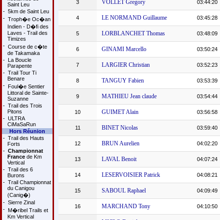
VOLLET Gregory
3
03:44:20
Saint Leu
-
5km de Saint Leu
LE NORMAND Guillaume
4
03:45:28
-
Troph�e Oc�an
Indien - D�fi des
Laves - Trail des
LORBLANCHET Thomas
5
03:48:09
Timizes
-
Course de c�te
GINAMI Marcello
6
03:50:24
de Takamaka
-
La Boucle
LARGIER Christian
7
03:52:23
Parapente
-
Trail Tour Ti
Benare
TANGUY Fabien
8
03:53:39
-
Foul�e Sentier
Littoral de Sainte-
MATHIEU Jean claude
9
03:54:44
Suzanne
-
Trail des Trois
Pitons
GUIMET Alain
10
03:56:58
-
ULTRA
CiMaSaRun
BINET Nicolas
11
03:59:40
Hors Réunion
-
Trail des Hauts
BRUN Aurelien
12
04:02:20
Forts
-
Championnat
France
de Km
LAVAL Benoit
13
04:07:24
Vertical
-
Trail des 6
LESERVOISIER Patrick
14
04:08:21
Burons
-
Trail Championnat
du Canigou
SABOUL Raphael
15
04:09:49
(Canig�)
-
Sierre Zinal
MARCHAND Tony
16
04:10:50
-
M�ribel Trails et
Km Vertical