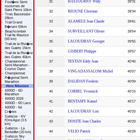
HASTOURNY Willy
-
31
39'31
Foul�es Semi
nocturnes de
Saint Pierre 10km
REOUNE Christian
32
39'34
-
Trois Bassinoise
28km
ALAMELE Jean Claude
33
39'61
-
Trail Grand
B�nare 50km
SURVEILLANT Olivier
-
Beachcomber
34
39'54
Trail Ile Maurice
(65 km)
LACOUDRAY Georget
35
39'55
-
Trail de la Rivi�re
des Galets 15km
GISBERT Philippe
36
39'57
-
Trail de la Rivi�re
des Galets 40km
TESTAN Eddy Jean
-
Championnat
37
40'40
Semi Marathon -
Course Open
VINGADASSALOM Michel
38
40'07
-
Championnat
R�gional Semi
DALIDAN Frederic
39
40'09
Marathon
Hors Réunion
-
6000D - 6D
CORBEL Yvonnick
40
40'15
Marathon
-
6000D 2026
BENTAMY Kamel
41
40'17
-
6000D - 6D Lacs
-
6000D - 6d
LACOUDRAY Loic
42
40'20
Cr�tes
-
Gabizos - KV
l'Omi Agut (3.5
DOSITE Jean Charles
43
40'20
km)
-
Gabizos - La
VELIO Patrick
44
40'28
Berbeillet (20 km)
-
Gabizos Sky