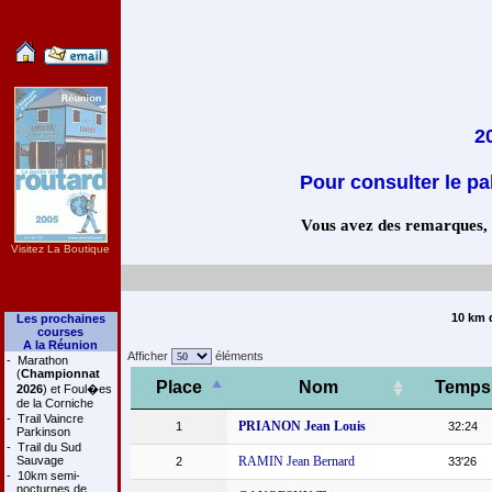
2
Pour consulter le pa
Vous avez des remarques, co
Visitez La Boutique
10 km d
Les prochaines
courses
A la Réunion
Afficher
éléments
-
Marathon
(
Championnat
Place
Nom
Temps
2026
) et Foul�es
de la Corniche
-
Trail Vaincre
PRIANON Jean Louis
1
32:24
Parkinson
-
Trail du Sud
Sauvage
RAMIN Jean Bernard
2
33'26
-
10km semi-
nocturnes de