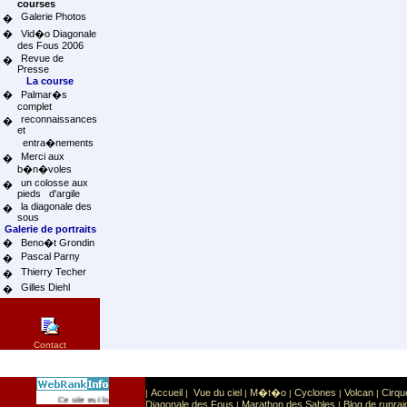
courses
Galerie Photos
�
�
Vid�o Diagonale
des Fous 2006
Revue de
�
Presse
La course
�
Palmar�s
complet
reconnaissances
�
et
entra�nements
Merci aux
�
b�n�voles
un colosse aux
�
pieds d'argile
la diagonale des
�
sous
Galerie de portraits
�
Beno�t Grondin
Pascal Parny
�
Thierry Techer
�
Gilles Diehl
�
Contact
Accueil
Vue du ciel
M�t�o
Cyclones
Volcan
Cirqu
|
|
|
|
|
|
Sport
Sports extr�mes
Ce site est list� dans la cat�gorie
:
Diagonale des Fous
Marathon des Sables
Blog de runrai
|
|