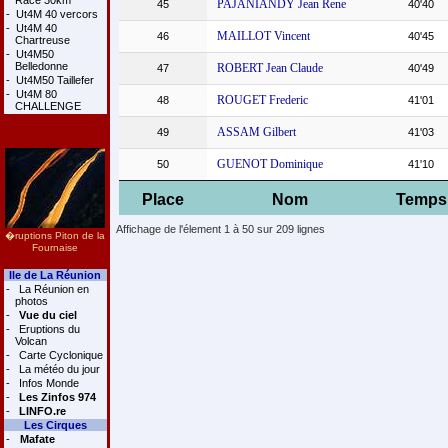
Race 30km
PAJANIANDY Jean Rene
45
40'40
-
Ut4M 40 vercors
-
Ut4M 40
MAILLOT Vincent
46
40'45
Chartreuse
-
Ut4M50
Belledonne
ROBERT Jean Claude
47
40'49
-
Ut4M50 Taillefer
-
Ut4M 80
ROUGET Frederic
48
41'01
CHALLENGE
ASSAM Gilbert
49
41'03
GUENOT Dominique
50
41'10
Place
Nom
Temps
Affichage de l'élement 1 à 50 sur 209 lignes
�ruptions Piton de la
Fournaise
Ile de La Réunion
-
La Réunion en
photos
-
Vue du ciel
-
Eruptions du
Volcan
-
Carte Cyclonique
-
La météo du jour
-
Infos Monde
-
Les Zinfos 974
-
LINFO.re
Les Cirques
-
Mafate