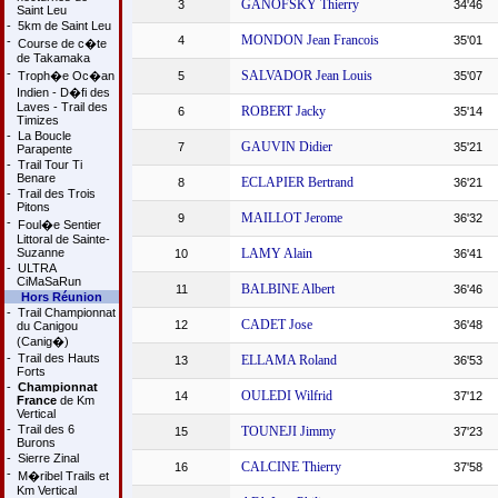
GANOFSKY Thierry
3
34'46
Saint Leu
-
5km de Saint Leu
MONDON Jean Francois
4
35'01
-
Course de c�te
de Takamaka
-
SALVADOR Jean Louis
Troph�e Oc�an
5
35'07
Indien - D�fi des
Laves - Trail des
ROBERT Jacky
6
35'14
Timizes
-
La Boucle
GAUVIN Didier
7
35'21
Parapente
-
Trail Tour Ti
Benare
ECLAPIER Bertrand
8
36'21
-
Trail des Trois
Pitons
MAILLOT Jerome
9
36'32
-
Foul�e Sentier
Littoral de Sainte-
Suzanne
LAMY Alain
10
36'41
-
ULTRA
CiMaSaRun
BALBINE Albert
11
36'46
Hors Réunion
-
Trail Championnat
CADET Jose
12
36'48
du Canigou
(Canig�)
-
Trail des Hauts
ELLAMA Roland
13
36'53
Forts
-
Championnat
OULEDI Wilfrid
14
37'12
France
de Km
Vertical
-
Trail des 6
TOUNEJI Jimmy
15
37'23
Burons
-
Sierre Zinal
CALCINE Thierry
16
37'58
-
M�ribel Trails et
Km Vertical