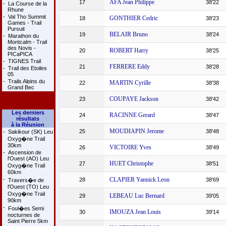
AFA Jean Philippe
17
38'22
-
La Course de la
Rhune
-
Val Tho Summit
GONTHIER Cedric
18
38'23
Games - Trail
Pursuit
BELAIR Bruno
19
38'24
-
Marathon du
Montcalm - Trail
des Novis -
ROBERT Harry
20
38'25
PICaPICA
-
TIGNES Trail
FERRERE Eddy
21
38'28
-
Trail des Etoiles
05
-
Trails Alpins du
MARTIN Cyrille
22
38'38
Grand Bec
COUPAYE Jackson
23
38'42
Les derniers
RACINNE Gerard
24
38'47
résultats
à la Réunion
MOUDIAPIN Jerome
25
38'48
-
Sakikour (SK) Leu
Oxyg�ne Trail
30km
VICTOIRE Yves
26
38'49
-
Ascension de
l'Ouest (AO) Leu
HUET Christophe
27
38'51
Oxyg�ne Trail
60km
-
CLAPIER Yannick Leon
28
38'69
Travers�e de
l'Ouest (TO) Leu
Oxyg�ne Trail
LEBEAU Luc Bernard
29
39'05
90km
-
Foul�es Semi
IMOUZA Jean Louis
30
39'14
nocturnes de
Saint Pierre 5km