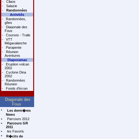
-
Cilaos
-
Salazie
-
Randonnées
Activités
-
Randonnées,
gîtes
-
Diagonale des
Fous
-
Courses - Trails
-
VTT
Mégavalanche
-
Parapente
-
Réunion
Aventures
Diaporamas
-
Eruption volcan
2002
-
Cyclone Dina
2002
-
Randonnées
Réunion
-
Fonds d'écran
Diagonale des
Fous
•
Les derni�res
News
•
Parcours 2012
•
Parcours GR
2011
•
les Favoris
•
R�cits de