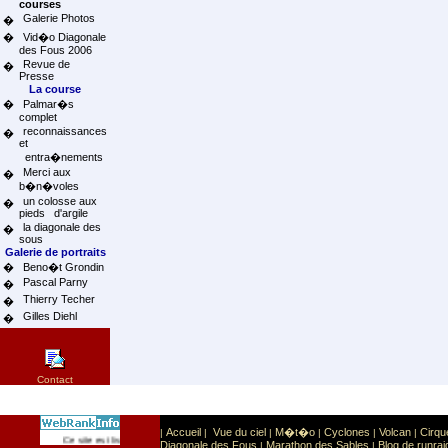
courses
Galerie Photos
�
�
Vid�o Diagonale
des Fous 2006
Revue de
�
Presse
La course
�
Palmar�s
complet
reconnaissances
�
et
entra�nements
Merci aux
�
b�n�voles
un colosse aux
�
pieds d'argile
la diagonale des
�
sous
Galerie de portraits
�
Beno�t Grondin
Pascal Parny
�
Thierry Techer
�
Gilles Diehl
�
Contact
Accueil
Vue du ciel
M�t�o
Cyclones
Volcan
Cirqu
|
|
|
|
|
|
Sport
Sports extr�mes
Ce site est list� dans la cat�gorie
:
Diagonale des Fous
Marathon des Sables
Blog de runrai
|
|