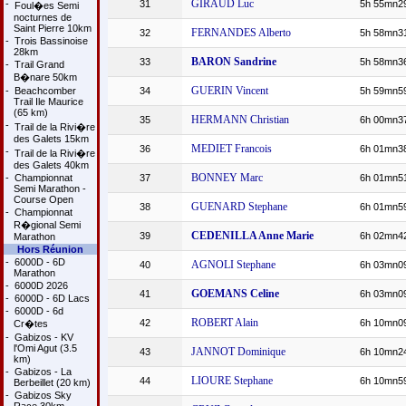
GIRAUD Luc
-
31
5h 55mn2
Foul�es Semi
nocturnes de
Saint Pierre 10km
FERNANDES Alberto
32
5h 58mn3
-
Trois Bassinoise
28km
BARON Sandrine
33
5h 58mn3
-
Trail Grand
B�nare 50km
GUERIN Vincent
-
Beachcomber
34
5h 59mn5
Trail Ile Maurice
(65 km)
HERMANN Christian
35
6h 00mn3
-
Trail de la Rivi�re
des Galets 15km
MEDIET Francois
36
6h 01mn3
-
Trail de la Rivi�re
des Galets 40km
BONNEY Marc
-
Championnat
37
6h 01mn5
Semi Marathon -
Course Open
GUENARD Stephane
38
6h 01mn5
-
Championnat
R�gional Semi
CEDENILLA Anne Marie
39
6h 02mn4
Marathon
Hors Réunion
-
6000D - 6D
AGNOLI Stephane
40
6h 03mn0
Marathon
-
6000D 2026
GOEMANS Celine
41
6h 03mn0
-
6000D - 6D Lacs
-
6000D - 6d
ROBERT Alain
42
6h 10mn0
Cr�tes
-
Gabizos - KV
l'Omi Agut (3.5
JANNOT Dominique
43
6h 10mn2
km)
-
Gabizos - La
LIOURE Stephane
44
6h 10mn5
Berbeillet (20 km)
-
Gabizos Sky