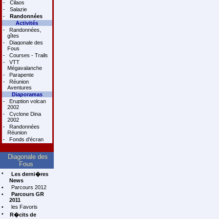
-
Cilaos
-
Salazie
-
Randonnées
Activités
-
Randonnées,
gîtes
-
Diagonale des
Fous
-
Courses - Trails
-
VTT
Mégavalanche
-
Parapente
-
Réunion
Aventures
Diaporamas
-
Eruption volcan
2002
-
Cyclone Dina
2002
-
Randonnées
Réunion
-
Fonds d'écran
Diagonale des
Fous
•
Les derni�res
News
•
Parcours 2012
•
Parcours GR
2011
•
les Favoris
•
R�cits de