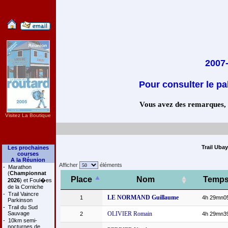
2007-
Pour consulter le pa
Vous avez des remarques, co
Visitez La Boutique
Trail Uba
Les prochaines
courses
A la Réunion
Afficher
éléments
-
Marathon
(
Championnat
Place
Nom
Temp
2026
) et Foul�es
de la Corniche
-
Trail Vaincre
LE NORMAND Guillaume
1
4h 29mn0
Parkinson
-
Trail du Sud
Sauvage
OLIVIER Romain
2
4h 29mn3
-
10km semi-
nocturnes de