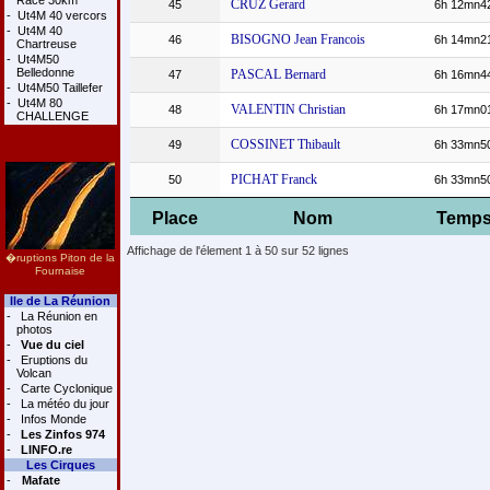
Race 30km
CRUZ Gerard
45
6h 12mn4
-
Ut4M 40 vercors
-
Ut4M 40
BISOGNO Jean Francois
46
6h 14mn2
Chartreuse
-
Ut4M50
Belledonne
PASCAL Bernard
47
6h 16mn4
-
Ut4M50 Taillefer
-
Ut4M 80
VALENTIN Christian
48
6h 17mn0
CHALLENGE
COSSINET Thibault
49
6h 33mn5
PICHAT Franck
50
6h 33mn5
Place
Nom
Temp
Affichage de l'élement 1 à 50 sur 52 lignes
�ruptions Piton de la
Fournaise
Ile de La Réunion
-
La Réunion en
photos
-
Vue du ciel
-
Eruptions du
Volcan
-
Carte Cyclonique
-
La météo du jour
-
Infos Monde
-
Les Zinfos 974
-
LINFO.re
Les Cirques
-
Mafate