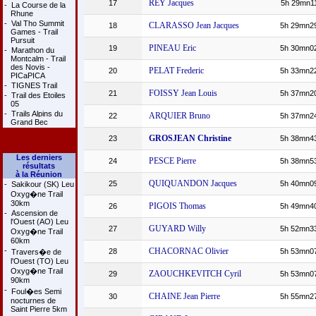
REY Jacques
17
5h 29mn1
-
La Course de la
Rhune
-
Val Tho Summit
CLARASSO Jean Jacques
18
5h 29mn2
Games - Trail
Pursuit
PINEAU Eric
19
5h 30mn0
-
Marathon du
Montcalm - Trail
des Novis -
PELAT Frederic
20
5h 33mn2
PICaPICA
-
TIGNES Trail
FOISSY Jean Louis
21
5h 37mn2
-
Trail des Etoiles
05
-
Trails Alpins du
ARQUIER Bruno
22
5h 37mn2
Grand Bec
GROSJEAN Christine
23
5h 38mn4
Les derniers
PESCE Pierre
24
5h 38mn5
résultats
à la Réunion
QUIQUANDON Jacques
25
5h 40mn0
-
Sakikour (SK) Leu
Oxyg�ne Trail
30km
PIGOIS Thomas
26
5h 49mn4
-
Ascension de
l'Ouest (AO) Leu
GUYARD Willy
27
5h 52mn3
Oxyg�ne Trail
60km
-
CHACORNAC Olivier
28
5h 53mn0
Travers�e de
l'Ouest (TO) Leu
Oxyg�ne Trail
ZAOUCHKEVITCH Cyril
29
5h 53mn0
90km
-
Foul�es Semi
CHAINE Jean Pierre
30
5h 55mn2
nocturnes de
Saint Pierre 5km