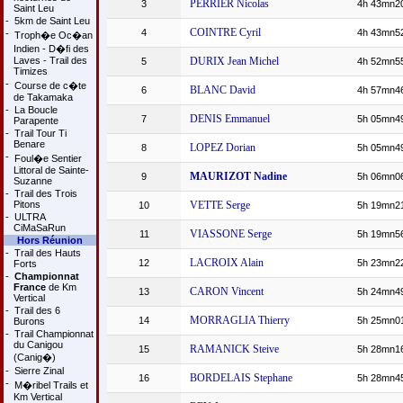
PERRIER Nicolas
3
4h 43mn2
Saint Leu
-
5km de Saint Leu
COINTRE Cyril
4
4h 43mn5
-
Troph�e Oc�an
Indien - D�fi des
Laves - Trail des
DURIX Jean Michel
5
4h 52mn5
Timizes
-
Course de c�te
BLANC David
6
4h 57mn4
de Takamaka
-
La Boucle
DENIS Emmanuel
7
5h 05mn4
Parapente
-
Trail Tour Ti
Benare
LOPEZ Dorian
8
5h 05mn4
-
Foul�e Sentier
Littoral de Sainte-
MAURIZOT Nadine
9
5h 06mn0
Suzanne
-
Trail des Trois
Pitons
VETTE Serge
10
5h 19mn2
-
ULTRA
CiMaSaRun
VIASSONE Serge
11
5h 19mn5
Hors Réunion
-
Trail des Hauts
LACROIX Alain
12
5h 23mn2
Forts
-
Championnat
France
de Km
CARON Vincent
13
5h 24mn4
Vertical
-
Trail des 6
MORRAGLIA Thierry
14
5h 25mn0
Burons
-
Trail Championnat
du Canigou
RAMANICK Steive
15
5h 28mn1
(Canig�)
-
Sierre Zinal
BORDELAIS Stephane
16
5h 28mn4
-
M�ribel Trails et
Km Vertical