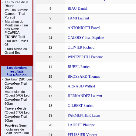
-
La Course de la
Rhune
BIAU Daniel
8
-
Val Tho Summit
Games - Trail
Pursuit
LAMI Laurent
9
-
Marathon du
Montcalm - Trail
ANTONIOTTI Pascal
10
des Novis -
PICaPICA
-
TIGNES Trail
GALOISY Jean Baptiste
11
-
Trail des Etoiles
05
OLIVIER Richard
12
-
Trails Alpins du
Grand Bec
WINTZERITH Frederic
13
RUBEL Patrick
14
Les derniers
résultats
à la Réunion
BROSSARD Thomas
15
-
Sakikour (SK) Leu
Oxyg�ne Trail
ARNAUD Wilfrid
16
30km
-
Ascension de
l'Ouest (AO) Leu
HERNANDEZ Laurent
17
Oxyg�ne Trail
60km
GILBERT Patrick
18
-
Travers�e de
l'Ouest (TO) Leu
PARMENTIER Lucas
19
Oxyg�ne Trail
90km
-
LAURET Philippe
20
Foul�es Semi
nocturnes de
Saint Pierre 5km
PELISSIER Vincent
21