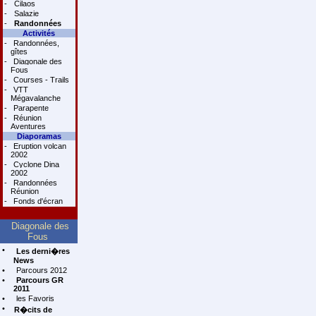
-
Cilaos
-
Salazie
-
Randonnées
Activités
-
Randonnées,
gîtes
-
Diagonale des
Fous
-
Courses - Trails
-
VTT
Mégavalanche
-
Parapente
-
Réunion
Aventures
Diaporamas
-
Eruption volcan
2002
-
Cyclone Dina
2002
-
Randonnées
Réunion
-
Fonds d'écran
Diagonale des
Fous
•
Les derni�res
News
•
Parcours 2012
•
Parcours GR
2011
•
les Favoris
•
R�cits de