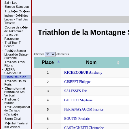
Saint Leu
-
5km de Saint Leu
-
Troph�e Oc�an
Indien - D�fi des
Laves - Trail des
Timizes
-
Course de c�te
Triathlon de la Montagne S
de Takamaka
-
La Boucle
Parapente
-
Trail Tour Ti
Benare
-
Foul�e Sentier
Afficher
éléments
Littoral de Sainte-
Suzanne
Place
Nom
-
Trail des Trois
Pitons
-
ULTRA
RICHECOEUR Anthony
1
CiMaSaRun
Hors Réunion
-
Trail des Hauts
GISBERT Philippe
2
Forts
-
Championnat
SALESSES Eric
3
France
de Km
Vertical
-
Trail des 6
GUILLOT Stephane
4
Burons
-
Trail Championnat
PERIANAYAGOM Fabrice
5
du Canigou
(Canig�)
BOUTIN Frederic
-
Sierre Zinal
6
-
M�ribel Trails et
Km Vertical
CASTAGNETTI Christophe
7