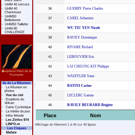
Race 30km
-
Ut4M 40 vercors
GUERRY Pierre Charles
-
Ut4M 40
36
Chartreuse
-
Ut4M50
CAREL Sebastien
37
Belledonne
-
Ut4M50 Taillefer
WU TIU YEN Nicole
38
-
Ut4M 80
CHALLENGE
RAVILY Dominique
39
RIVIeRE Richard
40
LEBOUVIER Eric
41
LAI CHEUNG KIT Philippe
42
�ruptions Piton de la
Fournaise
WAEFFLER Yann
43
Ile de La Réunion
BATINI Carine
44
-
La Réunion en
photos
-
Vue du ciel
LECLERC Gaetan
45
-
Eruptions du
Volcan
RAVILY BEURARD Brigitte
46
-
Carte Cyclonique
-
La météo du jour
Place
Nom
-
Infos Monde
-
Les Zinfos 974
-
LINFO.re
Affichage de l'élement 1 à 46 sur 46 lignes
Les Cirques
-
Mafate