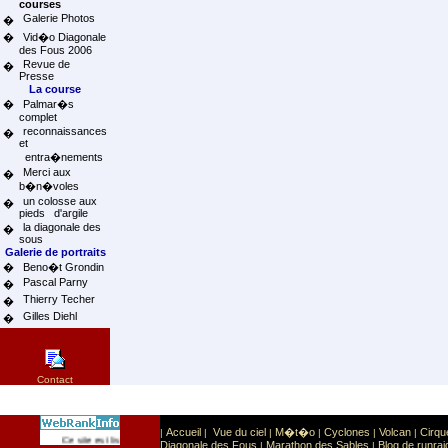
courses
Galerie Photos
�
�
Vid�o Diagonale
des Fous 2006
Revue de
�
Presse
La course
�
Palmar�s
complet
reconnaissances
�
et
entra�nements
Merci aux
�
b�n�voles
un colosse aux
�
pieds d'argile
la diagonale des
�
sous
Galerie de portraits
�
Beno�t Grondin
Pascal Parny
�
Thierry Techer
�
Gilles Diehl
�
Contact
Accueil
Vue du ciel
M�t�o
Cyclones
Volcan
Cirqu
|
|
|
|
|
|
Sport
Sports extr�mes
Ce site est list� dans la cat�gorie
:
Diagonale des Fous
Marathon des Sables
Blog de runrai
|
|