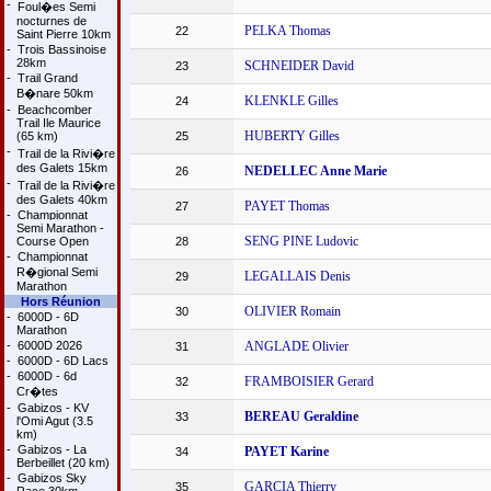
-
Foul�es Semi
nocturnes de
PELKA Thomas
22
Saint Pierre 10km
-
Trois Bassinoise
28km
SCHNEIDER David
23
-
Trail Grand
B�nare 50km
KLENKLE Gilles
24
-
Beachcomber
Trail Ile Maurice
HUBERTY Gilles
(65 km)
25
-
Trail de la Rivi�re
des Galets 15km
NEDELLEC Anne Marie
26
-
Trail de la Rivi�re
des Galets 40km
PAYET Thomas
27
-
Championnat
Semi Marathon -
SENG PINE Ludovic
Course Open
28
-
Championnat
R�gional Semi
LEGALLAIS Denis
29
Marathon
Hors Réunion
OLIVIER Romain
30
-
6000D - 6D
Marathon
-
6000D 2026
ANGLADE Olivier
31
-
6000D - 6D Lacs
-
6000D - 6d
FRAMBOISIER Gerard
32
Cr�tes
-
Gabizos - KV
BEREAU Geraldine
33
l'Omi Agut (3.5
km)
-
Gabizos - La
PAYET Karine
34
Berbeillet (20 km)
-
Gabizos Sky
GARCIA Thierry
35