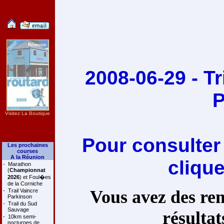
2008-06-29 - T
P
Visitez La Boutique
Pour consulter
Les prochaines
courses
A la Réunion
cliqu
-
Marathon
(
Championnat
2026
) et Foul�es
de la Corniche
Vous avez des rem
-
Trail Vaincre
Parkinson
-
Trail du Sud
Sauvage
résultat
-
10km semi-
nocturnes de