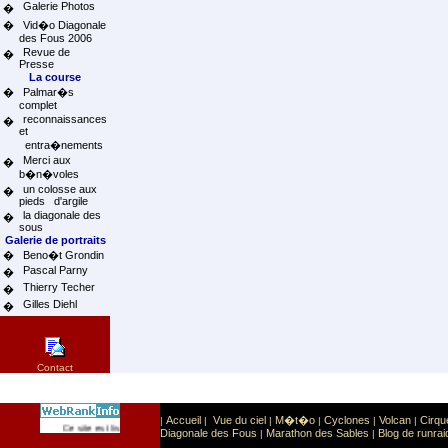
Galerie Photos
�
�
Vid�o Diagonale
des Fous 2006
Revue de
�
Presse
La course
�
Palmar�s
complet
reconnaissances
�
et
entra�nements
Merci aux
�
b�n�voles
un colosse aux
�
pieds d'argile
la diagonale des
�
sous
Galerie de portraits
�
Beno�t Grondin
Pascal Parny
�
Thierry Techer
�
Gilles Diehl
�
Contact
Accueil
Vue du ciel
M�t�o
Cyclones
Volcan
Cirqu
|
|
|
|
|
|
Sport
Sports extr�mes
Ce site est list� dans la cat�gorie
:
Diagonale des Fous
Marathon des Sables
Blog de runrai
|
|