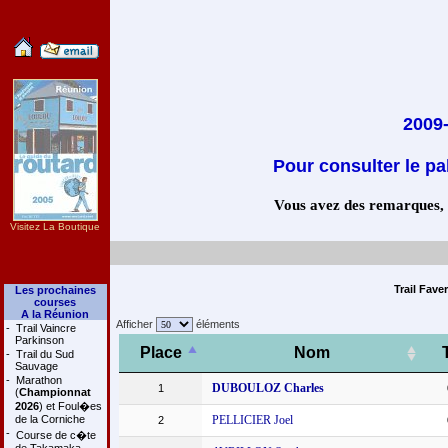
2009-
Pour consulter le pa
Vous avez des remarques, co
Visitez La Boutique
Trail Fave
Les prochaines
courses
A la Réunion
Afficher
éléments
-
Trail Vaincre
Parkinson
Place
Nom
-
Trail du Sud
Sauvage
-
Marathon
DUBOULOZ Charles
1
(
Championnat
2026
) et Foul�es
de la Corniche
PELLICIER Joel
2
-
Course de c�te