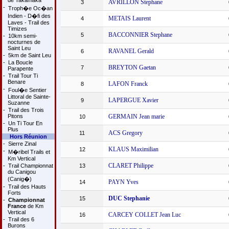
de Takamaka
AVRILLON Stephane
3
-
Troph�e Oc�an
Indien - D�fi des
METAIS Laurent
4
Laves - Trail des
Timizes
BACCONNIER Stephane
5
-
10km semi-
nocturnes de
Saint Leu
RAVANEL Gerald
6
-
5km de Saint Leu
-
La Boucle
BREYTON Gaetan
7
Parapente
-
Trail Tour Ti
Benare
LAFON Franck
8
-
Foul�e Sentier
Littoral de Sainte-
LAPERGUE Xavier
9
Suzanne
-
Trail des Trois
Pitons
GERMAIN Jean marie
10
-
Un Ti Tour En
Plus
ACS Gregory
11
Hors Réunion
-
Sierre Zinal
KLAUS Maximilian
12
-
M�ribel Trails et
Km Vertical
CLARET Philippe
-
Trail Championnat
13
du Canigou
(Canig�)
PAYN Yves
14
-
Trail des Hauts
Forts
DUC Stephanie
15
-
Championnat
France
de Km
Vertical
CARCEY COLLET Jean Luc
16
-
Trail des 6
Burons