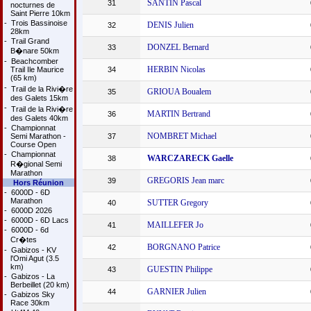
SANTIN Pascal
31
nocturnes de
Saint Pierre 10km
-
Trois Bassinoise
DENIS Julien
32
28km
-
Trail Grand
DONZEL Bernard
33
B�nare 50km
-
Beachcomber
HERBIN Nicolas
Trail Ile Maurice
34
(65 km)
-
Trail de la Rivi�re
GRIOUA Boualem
35
des Galets 15km
-
Trail de la Rivi�re
MARTIN Bertrand
36
des Galets 40km
-
Championnat
NOMBRET Michael
Semi Marathon -
37
Course Open
-
Championnat
WARCZARECK Gaelle
38
R�gional Semi
Marathon
GREGORIS Jean marc
39
Hors Réunion
-
6000D - 6D
Marathon
SUTTER Gregory
40
-
6000D 2026
-
6000D - 6D Lacs
MAILLEFER Jo
41
-
6000D - 6d
Cr�tes
BORGNANO Patrice
42
-
Gabizos - KV
l'Omi Agut (3.5
km)
GUESTIN Philippe
43
-
Gabizos - La
Berbeillet (20 km)
GARNIER Julien
44
-
Gabizos Sky
Race 30km