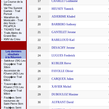
CHARLET Guillaume
17
-
La Course de la
Rhune
-
Val Tho Summit
HEUSEY Yannick
18
Games - Trail
Pursuit
ADJERIME Khaled
19
-
Marathon du
Montcalm - Trail
des Novis -
BARBERO Anthony
20
PICaPICA
-
TIGNES Trail
GANTELET Jerome
21
-
Trails Alpins du
Grand Bec
-
KMV du Criou
RABILLOUD Karl
22
DESACHY Jerome
23
Les derniers
résultats
LUGUES Frederick
24
à la Réunion
-
Sakikour (SK) Leu
KUBLER Herve
25
Oxyg�ne Trail
30km
-
Ascension de
FAYOLLE Olivier
26
l'Ouest (AO) Leu
Oxyg�ne Trail
CARQUEX Julien
27
60km
-
Travers�e de
XAVIER Michel
28
l'Ouest (TO) Leu
Oxyg�ne Trail
90km
DUBOULOZ Maxime
29
-
Foul�es Semi
nocturnes de
AUFRANT David
30
Saint Pierre 5km
-
Foul�es Semi