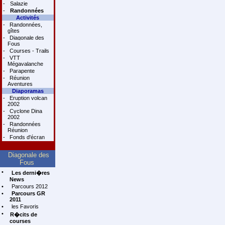
-
Salazie
-
Randonnées
Activités
-
Randonnées,
gîtes
-
Diagonale des
Fous
-
Courses - Trails
-
VTT
Mégavalanche
-
Parapente
-
Réunion
Aventures
Diaporamas
-
Eruption volcan
2002
-
Cyclone Dina
2002
-
Randonnées
Réunion
-
Fonds d'écran
Diagonale des
Fous
•
Les derni�res
News
•
Parcours 2012
•
Parcours GR
2011
•
les Favoris
•
R�cits de
courses